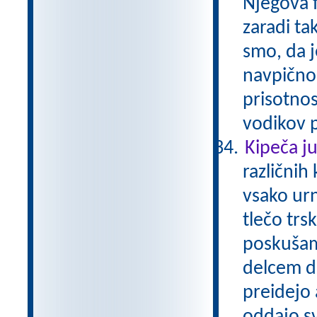
Njegova f
zaradi t
smo, da j
navpično 
prisotnos
vodikov p
Kipeča j
različnih 
vsako ur
tlečo tr
poskušam
delcem do
preidejo 