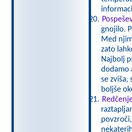
informaci
Pospešev
gnojilo. 
Med njimi
zato lahk
Najbolj p
dodamo a
se zviša,
boljše ok
Redčenje
raztaplja
povzroči,
nekaterih