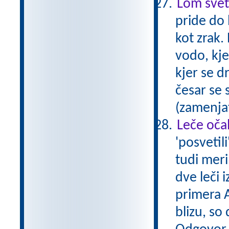
Lom svet
pride do 
kot zrak.
vodo, kje
kjer se d
česar se 
(zamenjat
Leče očal
'posvetil
tudi meri
dve leči 
primera A
blizu, so