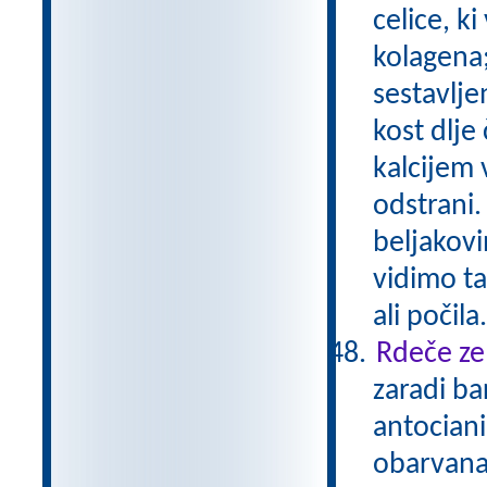
celice, ki
kolagena;
sestavlje
kost dlje 
kalcijem 
odstrani.
beljakovi
vidimo ta
ali počila
Rdeče zel
zaradi ba
antociani
obarvana