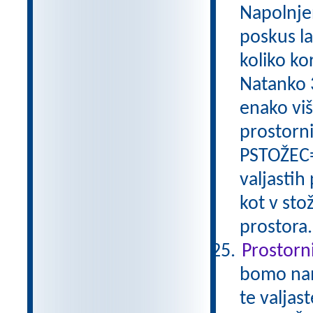
Napolnje
poskus la
koliko ko
Natanko 3
enako viš
prostorni
PSTOŽEC=
valjastih
kot v sto
prostora
Prostorni
bomo nam
te valjas