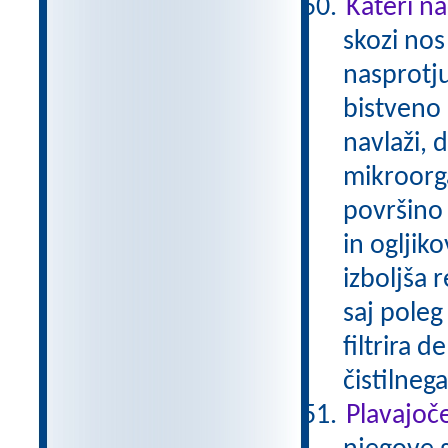
Kateri na
skozi nos
nasprotju
bistveno 
navlaži, 
mikroorg
površino 
in ogljik
izboljša r
saj poleg
filtrira 
čistilneg
Plavajoče