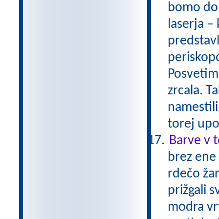
bomo dolo
laserja – 
predstavl
periskopo
Posvetimo
zrcala. T
namestili
torej upo
Barve v 
brez ene
rdečo žar
prižgali 
modra vrt