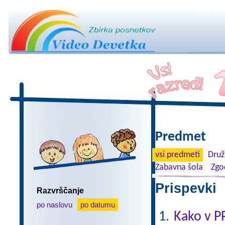
Predmet
vsi predmeti
Druž
Zabavna šola
Zgo
Prispevki 
Razvrščanje
po naslovu
po datumu
Kako v P