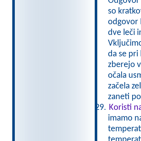
Odgovor A
so kratko
odgovor 
dve leči 
Vključimo
da se pri 
zberejo v
očala usm
začela ze
zaneti po
Koristi n
imamo nam
temperatu
temperatu