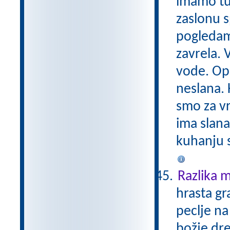
imamo tud
zaslonu 
pogledam
zavrela. 
vode. Opa
neslana. 
smo za vr
ima slana
kuhanju s
Razlika 
hrasta gr
peclje na
božje dre