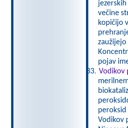
jezerskih
večine st
kopičijo 
prehranj
zaužijejo 
Koncentra
pojav im
Vodikov 
merilnem 
biokatali
peroksid
peroksid 
Vodikov p