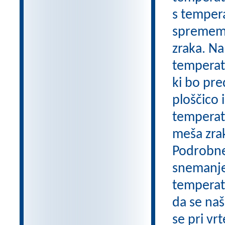
s tempera
sprememb.
zraka. Na
temperatu
ki bo pre
ploščico
temperatu
meša zrak
Podrobnej
snemanje
temperatu
da se naš
se pri vr