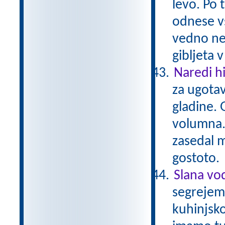
levo. Po 
odnese vs
vedno nek
gibljeta 
Naredi h
za ugotav
gladine. 
volumna. 
zasedal 
gostoto
Slana vod
segrejem
kuhinjsko