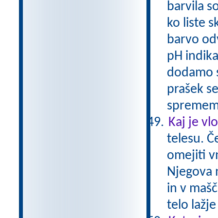
barvila so
ko liste 
barvo odv
pH indika
dodamo sl
prašek s
spreme
Kaj je vl
telesu. Č
omejiti v
Njegova n
in v mašč
telo lažj