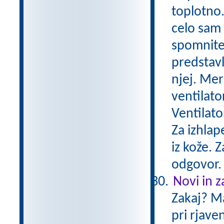
toplotno.
celo sam 
spomnite 
predstavl
njej. Mer
ventilato
Ventilato
Za izhlap
iz kože. 
odgovor
Novi in za
Zakaj? Mas
pri rjaven