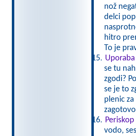
nož negat
delci pop
nasprotno
hitro pre
To je pra
Uporaba s
se tu nah
zgodi? Po
se je to 
plenic za
zagotovo 
Periskop 
vodo, ses