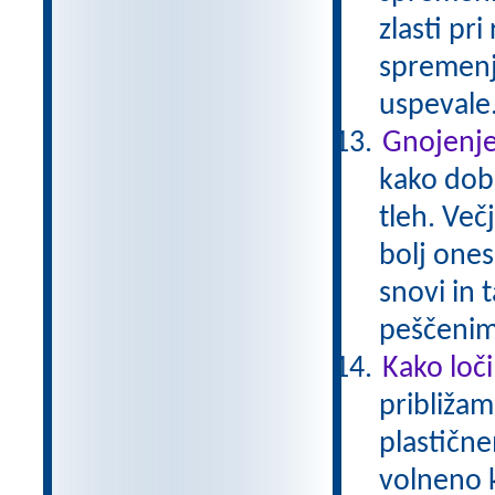
zlasti pri
spremenj
uspevale
Gnojenje
kako dobr
tleh. Več
bolj ones
snovi in 
peščenim
Kako loč
približam
plastičn
volneno 