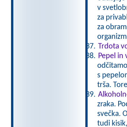
v svetlo
za privab
za obramb
organizmi
Trdota v
Pepel in 
odčitamo
s pepelo
trša. Tor
Alkoholn
zraka. Po
svečka. O
tudi kisi