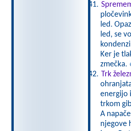
Sprememb
pločevin
led. Opa
led, se v
kondenzir
Ker je tl
zmečka.
Trk želez
ohranjata
energijo 
trkom gib
A napačen
njegove h