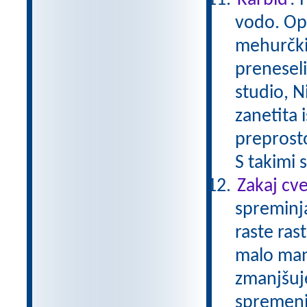
Karbid
: 
vodo. Opa
mehurčki 
preneseli
studio, N
zanetita 
preprosto
S takimi s
Zakaj cv
spreminja
raste ras
malo manj
zmanjšuje
spremeni