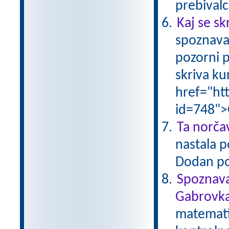
prebivalc
Kaj se sk
spoznava
pozorni p
skriva ku
href="ht
id=748">
Ta norčav
nastala p
Dodan po
Spoznava
Gabrovka
matematik