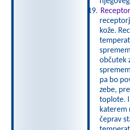
njegovega
Receptor
receptor
kože. Rec
temperat
sprememb
občutek z
spremembo
pa bo pov
zebe, pr
toplote. 
katerem 
čeprav st
temperatu