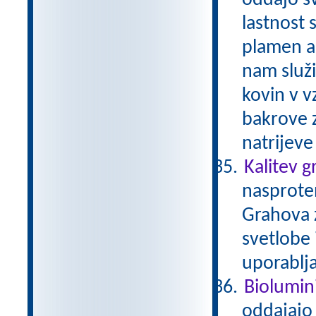
oddajo sv
lastnost 
plamen al
nam služ
kovin v v
bakrove z
natrijev
Kalitev 
nasproten
Grahova z
svetlobe 
uporablj
Biolumin
oddajajo 