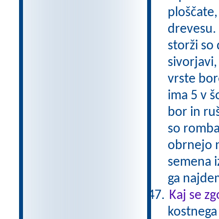
ploščate,
drevesu. 
storži so
sivorjavi
vrste bor
ima 5 v šo
bor in ru
so rombas
obrnejo 
semena iz
ga najde
Kaj se zg
kostnega 