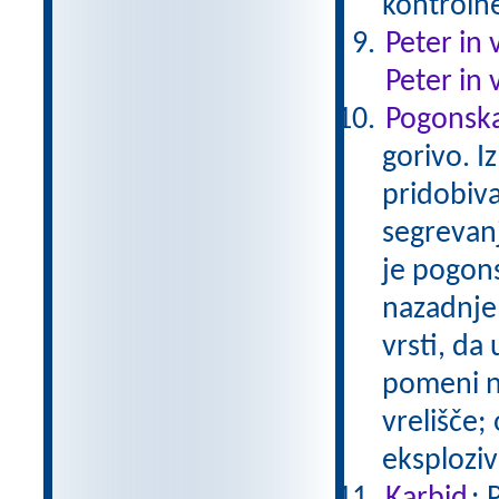
kontroln
Peter in 
Peter in 
Pogonska 
gorivo. I
pridobiv
segrevanj
je pogons
nazadnje 
vrsti, da
pomeni na
vrelišče; 
eksplozi