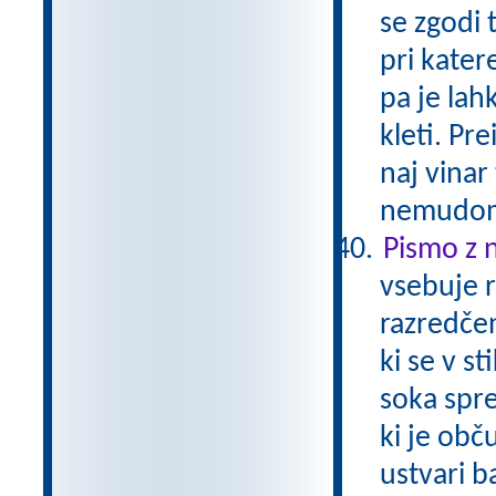
se zgodi 
pri kater
pa je lahk
kleti. Pre
naj vinar
nemudom
Pismo z 
vsebuje r
razredčen
ki se v s
soka spre
ki je obč
ustvari b