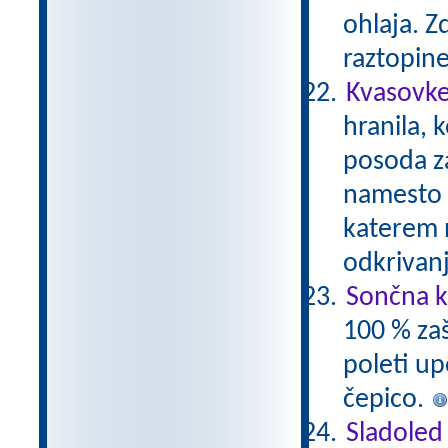
ohlaja. 
raztopin
Kvasovke
hranila, 
posoda za
namesto c
katerem 
odkrivan
Sončna k
100 % zaš
poleti up
čepico.
Sladoled 