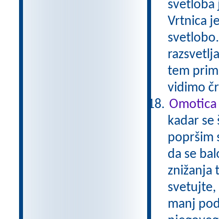
svetloba j
Vrtnica j
svetlobo
razsvetlj
tem prime
vidimo č
Omotica i
kadar se 
popršim s
da se ba
znižanja 
svetujte,
manj pod