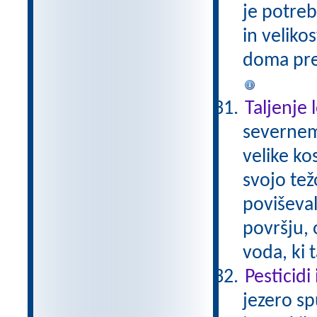
je potreb
in veliko
doma prep
Taljenje 
severnem
velike ko
svojo tež
poviševal
površju, 
voda, ki 
Pesticidi
jezero sp