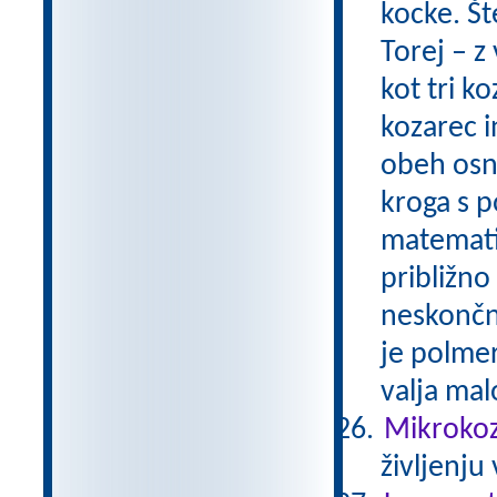
kocke. Št
Torej – z
kot tri k
kozarec 
obeh osno
kroga s p
matematik
približno 
neskončno
je polmer
valja mal
Mikrokozm
življenju