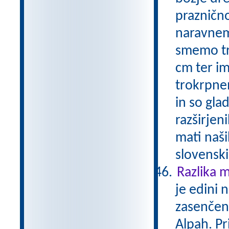
praznično
naravnem 
smemo trg
cm ter i
trokrpnem
in so gla
razširjen
mati naš
slovensk
Razlika 
je edini 
zasenčeno
Alpah. Pri