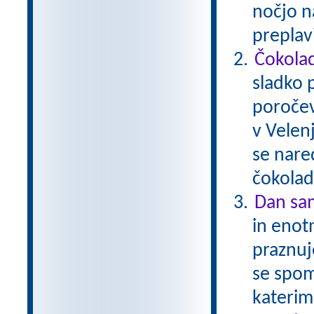
nočjo n
preplav
Čokola
sladko 
poročev
v Velenj
se nared
čokolad
Dan sam
in enotn
praznuj
se spom
katerim