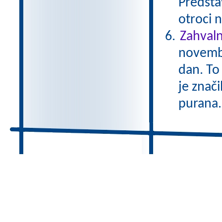
Predstav
otroci 
Zahvaln
novembr
dan. To 
je znač
purana.