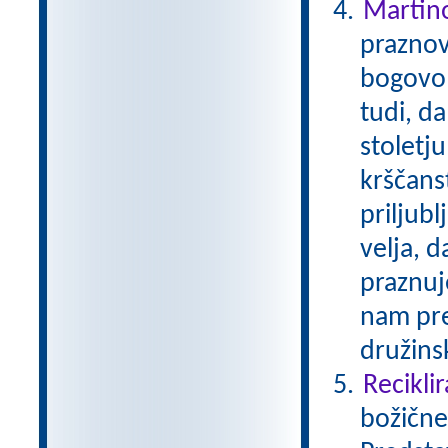
Martin
praznov
bogovom
tudi, d
stoletj
krščans
priljub
velja, 
praznuj
nam pre
družinsk
Reciklir
božične