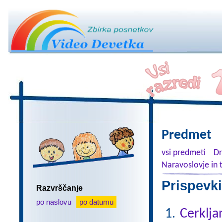
Predmet
vsi predmeti
Dr
Naravoslovje in 
Prispevki
Razvrščanje
po naslovu
po datumu
Cerkljan