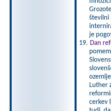
množičn
Grozote
številni
internir
je pogo
Dan ref
pomembe
Slovens
slovenš
ozemlje
Luther 
reformi
cerkev 
tudi, da