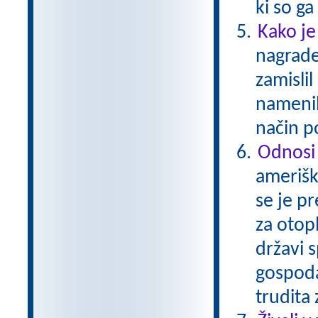
ki so g
Kako je
nagrade
zamislil
namenil
način p
Odnosi
amerišk
se je p
za otop
državi s
gospoda
trudita