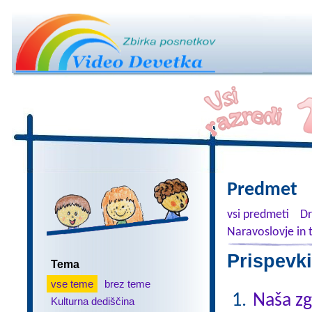
Predmet
vsi predmeti
Dr
Naravoslovje in 
Prispevki
Tema
vse teme
brez teme
Naša z
Kulturna dediščina