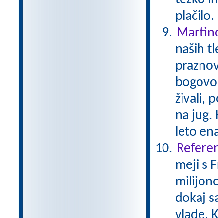
težko i
plačilo
Martin
naših tl
praznov
bogovom
živali, 
na jug. 
leto en
Referen
meji s 
milijono
dokaj s
vlade. K