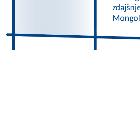
zdajšnj
Mongole