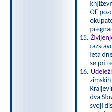
književn
OF pozo
okupato
pregnat
Življenj
razstavo
leta dne
se pri t
Udeležb
zimskih
Kraljev
dva Slov
svoji di