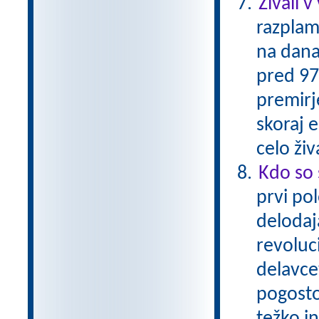
Živali v
razplam
na dana
pred 97-
premirje
skoraj 
celo živ
Kdo so 
prvi pol
delodaja
revoluc
delavcev
pogosto 