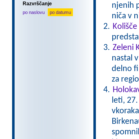
Razvrščanje
njenih 
po naslovu
po datumu
niča v n
Kolišče
predsta
Zeleni 
nastal v
delno f
za regio
Holokav
leti, 2
vkoraka
Birkena
spomnil