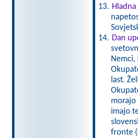
Hladna
napetos
Sovjets
Dan upo
svetovn
Nemci, M
Okupato
last. Že
Okupator
morajo 
imajo t
slovens
fronte (