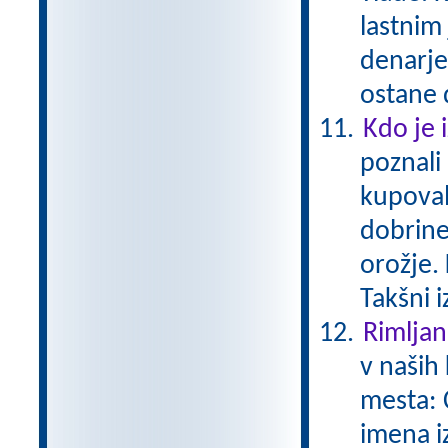
lastnim
denarje
ostane 
Kdo je 
poznali
kupoval
dobrine
orožje. 
Takšni 
Rimljan
v naših 
mesta: 
imena i