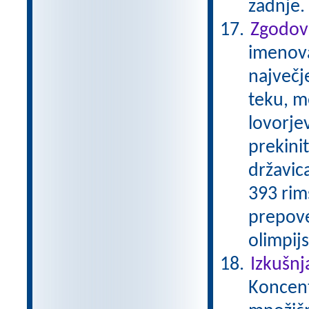
zadnje.
Zgodovi
imenovan
največj
teku, m
lovorjev
prekini
državica
393 rim
prepove
olimpijs
Izkušnj
Koncentr