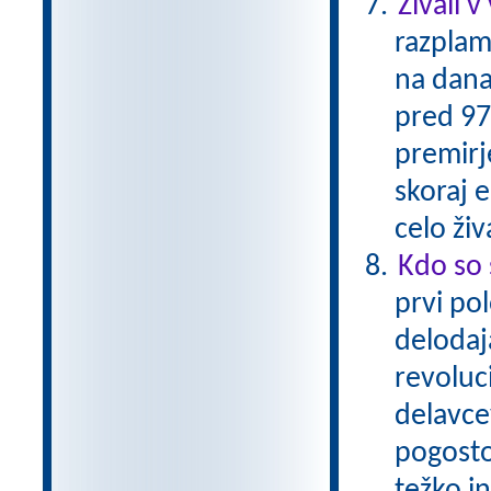
Živali v
razplam
na dana
pred 97-
premirje
skoraj 
celo živ
Kdo so 
prvi pol
delodaja
revoluc
delavcev
pogosto 