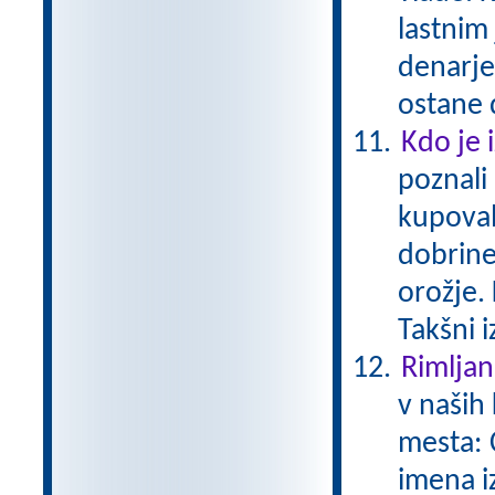
lastnim
denarje
ostane 
Kdo je 
poznali
kupoval
dobrine
orožje. 
Takšni 
Rimljan
v naših 
mesta: 
imena i