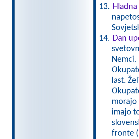
Hladna
napetos
Sovjets
Dan upo
svetovn
Nemci, M
Okupato
last. Že
Okupator
morajo 
imajo t
slovens
fronte (