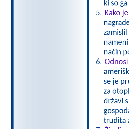
ki so g
Kako je
nagrade
zamislil
namenil
način p
Odnosi
amerišk
se je p
za otop
državi s
gospoda
trudita