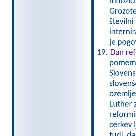
množičn
Grozote
številni
internir
je pogo
Dan ref
pomembe
Slovens
slovenš
ozemlje
Luther 
reformi
cerkev 
tudi, da