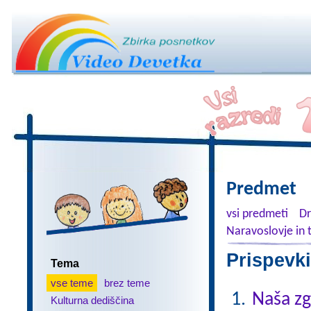
Predmet
vsi predmeti
Dr
Naravoslovje in 
Prispevki
Tema
vse teme
brez teme
Naša z
Kulturna dediščina