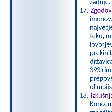
zadnje.
Zgodovi
imenovan
največj
teku, m
lovorjev
prekini
državica
393 rim
prepove
olimpijs
Izkušnj
Koncentr