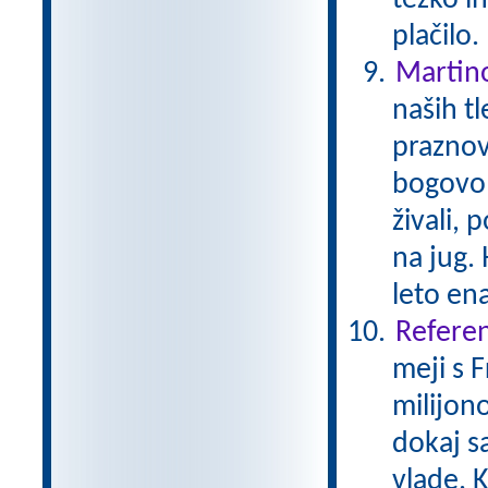
težko i
plačilo
Martin
naših tl
praznov
bogovom
živali, 
na jug. 
leto en
Referen
meji s 
milijono
dokaj s
vlade. K