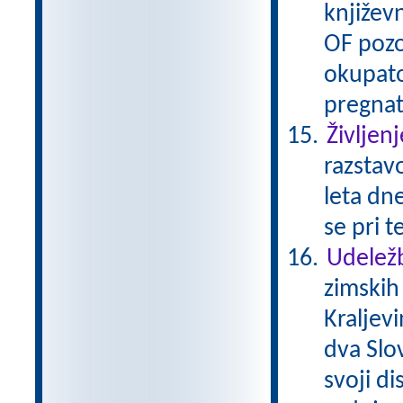
književn
OF pozo
okupato
pregnat
Življenj
razstavo
leta dne
se pri t
Udeležb
zimskih
Kraljev
dva Slov
svoji di