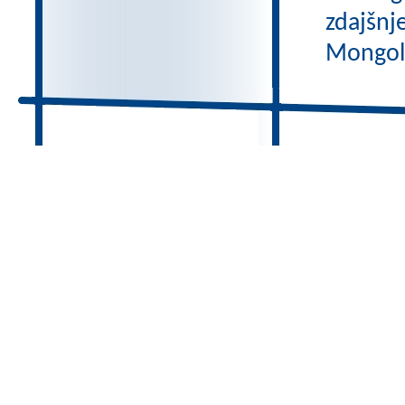
zdajšnj
Mongole