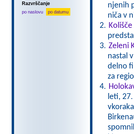
Razvrščanje
njenih 
po naslovu
po datumu
niča v n
Kolišče
predsta
Zeleni 
nastal v
delno f
za regio
Holokav
leti, 2
vkoraka
Birkena
spomnil