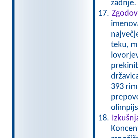
zadnje.
Zgodovi
imenovan
največj
teku, m
lovorjev
prekini
državica
393 rim
prepove
olimpijs
Izkušnj
Koncentr