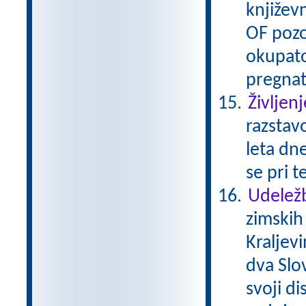
književn
OF pozo
okupato
pregnat
Življenj
razstavo
leta dne
se pri t
Udeležb
zimskih
Kraljev
dva Slov
svoji di