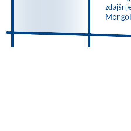
zdajšnj
Mongole