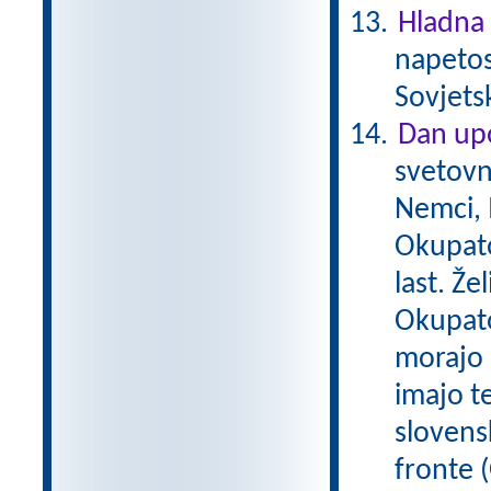
Hladna
napetos
Sovjets
Dan upo
svetovn
Nemci, M
Okupato
last. Že
Okupator
morajo 
imajo t
slovens
fronte (