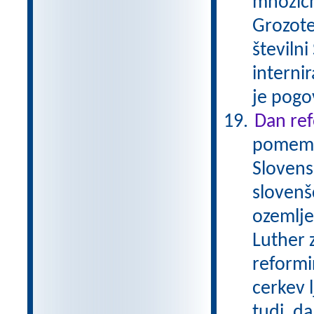
množičn
Grozote
številni
internir
je pogo
Dan ref
pomembe
Slovens
slovenš
ozemlje
Luther 
reformi
cerkev 
tudi, da