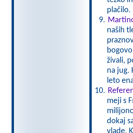
težko i
plačilo
Martin
naših tl
praznov
bogovom
živali, 
na jug. 
leto en
Referen
meji s 
milijono
dokaj s
vlade. K