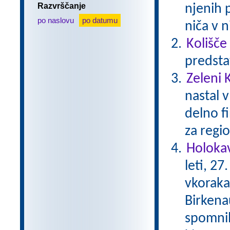
Razvrščanje
njenih 
po naslovu
po datumu
niča v n
Kolišče
predsta
Zeleni 
nastal v
delno f
za regio
Holokav
leti, 2
vkoraka
Birkena
spomnil