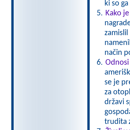
ki so g
Kako je
nagrade
zamislil
namenil
način p
Odnosi
amerišk
se je p
za otop
državi s
gospoda
trudita