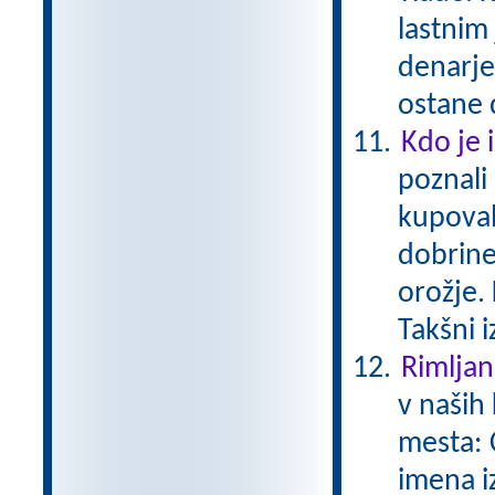
lastnim
denarje
ostane 
Kdo je 
poznali
kupoval
dobrine
orožje. 
Takšni 
Rimljan
v naših 
mesta: 
imena i