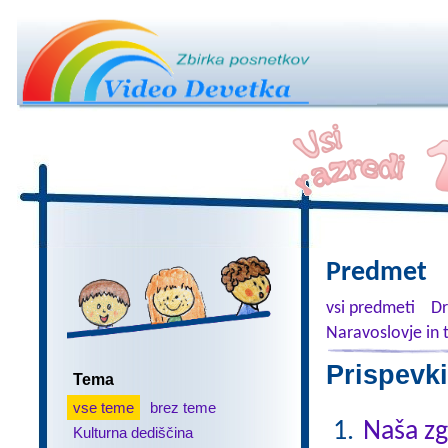
Predmet
vsi predmeti
Dr
Naravoslovje in 
Prispevki
Tema
vse teme
brez teme
Naša z
Kulturna dediščina