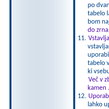
po dvan
tabelo 
bom na
do zrna
Vstavlj
vstavlj
uporabi
tabelo 
ki vseb
Več v z
kamen .
Uporab
lahko u