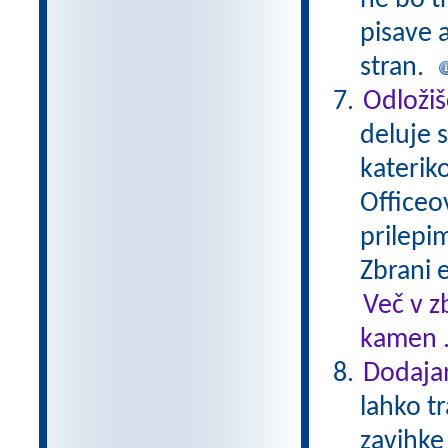
ne bo tr
pisave a
stran.
Odložiš
deluje s
katerik
Officeo
prilepi
Zbrani 
Več v z
kamen .
Dodajan
lahko t
zavihke