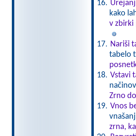
Urejanj
kako la
v zbirk
Nariši 
tabelo 
posnetk
Vstavi 
načinov
Zrno do
Vnos be
vnašanj
zrna, k