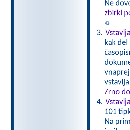
Ne dovo
zbirki 
Vstavlj
kak del 
časopis
dokumen
vnaprej
vstavlj
Zrno do
Vstavlj
101 tip
Na prime