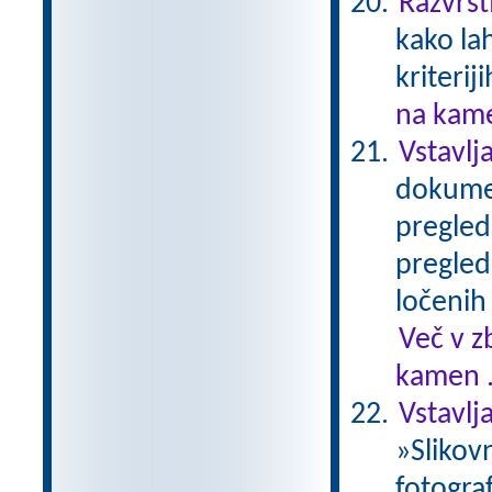
Razvrst
kako la
kriterij
na kame
Vstavlj
dokumen
pregledn
pregled
ločenih 
Več v z
kamen .
Vstavlj
»Slikovn
fotograf