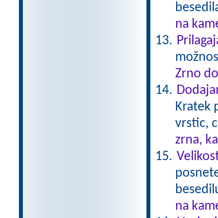
besedil
na kame
Prilaga
možnost
Zrno do
Dodajan
Kratek 
vrstic, 
zrna, k
Velikos
posnete
besedil
na kame