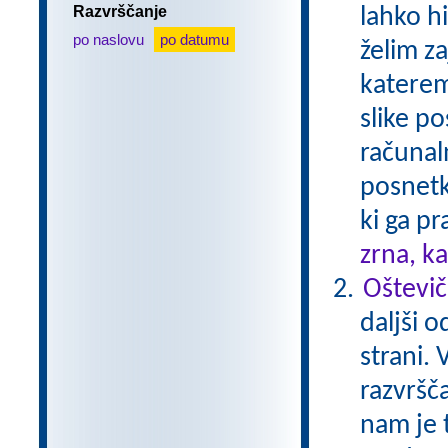
Razvrščanje
lahko h
po naslovu
po datumu
želim z
katerem
slike p
računaln
posnetk
ki ga p
zrna, k
Oštevič
daljši o
strani.
razvršč
nam je t