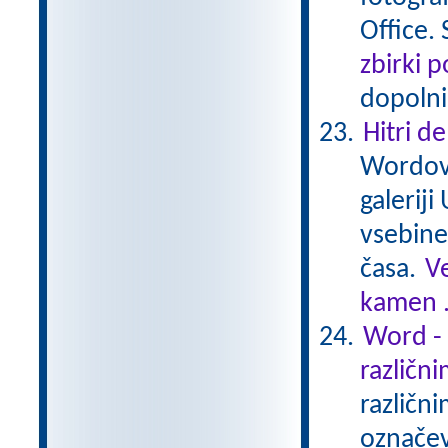
Office.
zbirki 
dopolni
Hitri d
Wordovo
galerij
vsebine
časa.
V
kamen .
Word - 
različni
različni
označev