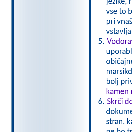
jezike, 
vse to b
pri vna
vstavlj
Vodorav
uporabl
običajn
marsikda
bolj pr
kamen n
Skrči d
dokumen
stran, k