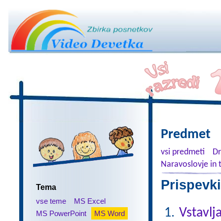
Predmet
vsi predmeti
Dr
Naravoslovje in 
Prispevki
Tema
vse teme
MS Excel
Vstavlj
MS PowerPoint
MS Word