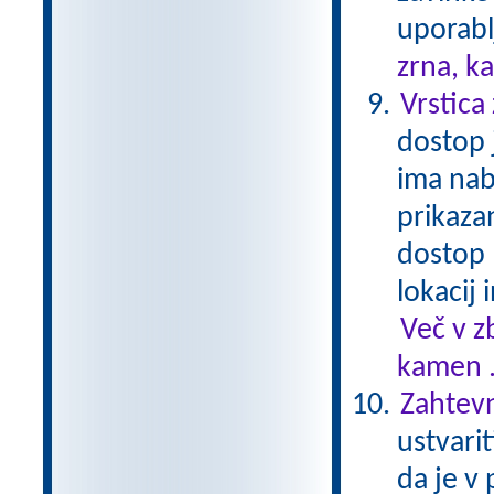
uporablj
zrna, k
Vrstica
dostop j
ima nab
prikaza
dostop 
lokacij
Več v z
kamen .
Zahtevn
ustvari
da je v 