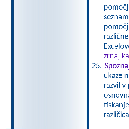
pomočj
seznamu
pomočjo
različn
Excelo
zrna, k
Spozna
ukaze n
razvil v
osnovna
tiskanj
različi