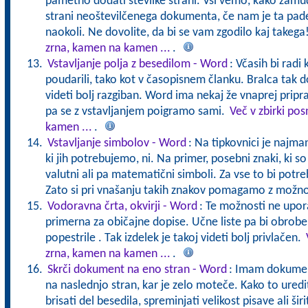
pametno dodati številke strani. Vsi vemo, kako zam
strani neoštevilčenega dokumenta, če nam je ta padel
naokoli. Ne dovolite, da bi se vam zgodilo kaj takega
zrna, kamen na kamen ...
.
Vstavljanje polja z besedilom - Word
: Včasih bi radi
poudarili, tako kot v časopisnem članku. Bralca tak 
videti bolj razgiban. Word ima nekaj že vnaprej pripr
pa se z vstavljanjem poigramo sami.
Več v zbirki po
kamen ...
.
Vstavljanje simbolov - Word
: Na tipkovnici je najma
ki jih potrebujemo, ni. Na primer, posebni znaki, ki so 
valutni ali pa matematični simboli. Za vse to bi potreb
Zato si pri vnašanju takih znakov pomagamo z možno
Vodoravna črta, okvirji - Word
: Te možnosti ne upor
primerna za običajne dopise. Učne liste pa bi obrobe 
popestrile . Tak izdelek je takoj videti bolj privlačen.
zrna, kamen na kamen ...
.
Skrči dokument na eno stran - Word
: Imam dokumen
na naslednjo stran, kar je zelo moteče. Kako to uredi
brisati del besedila, spreminjati velikost pisave ali ši