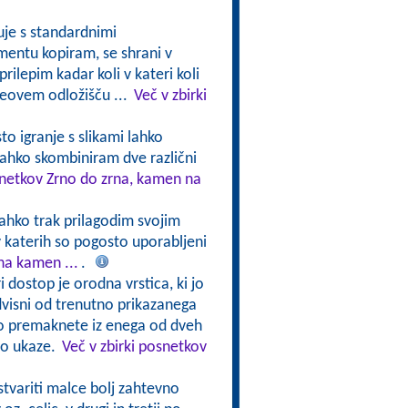
uje s standardnimi
umentu kopiram, se shrani v
rilepim kadar koli v kateri koli
ceovem odložišču ...
Več v zbirki
to igranje s slikami lahko
ahko skombiniram dve različni
snetkov Zrno do zrna, kamen na
lahko trak prilagodim svojim
v katerih so pogosto uporabljeni
na kamen ...
.
i dostop je orodna vrstica, ki jo
dvisni od trenutno prikazanega
hko premaknete iz enega od dveh
jo ukaze.
Več v zbirki posnetkov
stvariti malce bolj zahtevno