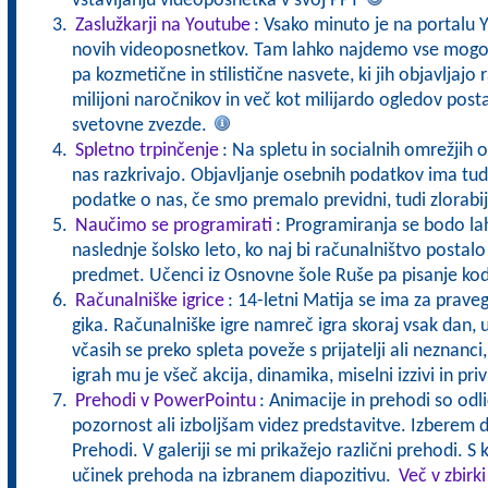
vstavljanju videoposnetka v svoj PPT
Zaslužkarji na Youtube
: Vsako minuto je na portalu 
novih videoposnetkov. Tam lahko najdemo vse mogoč
pa kozmetične in stilistične nasvete, ki jih objavljajo r
milijoni naročnikov in več kot milijardo ogledov postal
svetovne zvezde.
Spletno trpinčenje
: Na spletu in socialnih omrežjih o
nas razkrivajo. Objavljanje osebnih podatkov ima tud
podatke o nas, če smo premalo previdni, tudi zlorabi
Naučimo se programirati
: Programiranja se bodo lah
naslednje šolsko leto, ko naj bi računalništvo postalo
predmet. Učenci iz Osnovne šole Ruše pa pisanje kod
Računalniške igrice
: 14-letni Matija se ima za prave
gika. Računalniške igre namreč igra skoraj vsak dan, ur
včasih se preko spleta poveže s prijatelji ali neznanci,
igrah mu je všeč akcija, dinamika, miselni izzivi in pri
Prehodi v PowerPointu
: Animacije in prehodi so odl
pozornost ali izboljšam videz predstavitve. Izberem 
Prehodi. V galeriji se mi prikažejo različni prehodi. S 
učinek prehoda na izbranem diapozitivu.
Več v zbirk