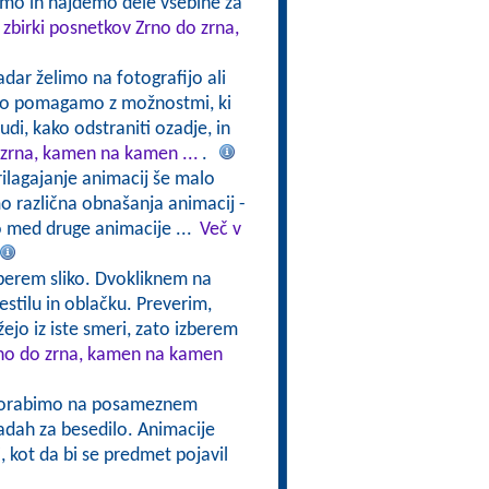
jemo in najdemo dele vsebine za
 zbirki posnetkov Zrno do zrna,
adar želimo na fotografijo ali
ahko pomagamo z možnostmi, ki
di, kako odstraniti ozadje, in
 zrna, kamen na kamen ...
.
rilagajanje animacij še malo
 različna obnašanja animacij -
 med druge animacije ...
Več v
Izberem sliko. Dvokliknem na
estilu in oblačku. Preverim,
žejo iz iste smeri, zato izberem
rno do zrna, kamen na kamen
uporabimo na posameznem
radah za besedilo. Animacije
i, kot da bi se predmet pojavil