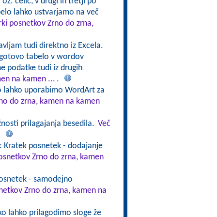
oz. celic, v drugi in tretji po
abelo lahko ustvarjamo na več
rki posnetkov Zrno do zrna,
avljam tudi direktno iz Excela.
 gotovo tabelo v wordov
e podatke tudi iz drugih
men na kamen ...
.
ko lahko uporabimo WordArt za
Zrno do zrna, kamen na kamen
nosti prilagajanja besedila.
Več
.
: Kratek posnetek - dodajanje
posnetkov Zrno do zrna, kamen
posnetek - samodejno
snetkov Zrno do zrna, kamen na
ko lahko prilagodimo sloge že