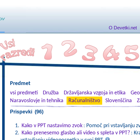
O Devetki.net
Predmet
vsi predmeti
Družba
Državljanska vzgoja in etika
Geog
Naravoslovje in tehnika
Računalništvo
Slovenščina
Z
Prispevki (96)
Kako v PPT nastavimo zvok
: Pomoč pri vstavljanju z
Kako prenesemo glasbo ali video s spleta v PPT?
: Kr