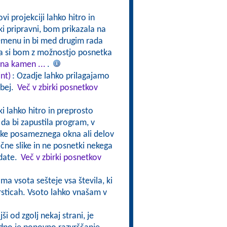
i projekciji lahko hitro in
 pripravni, bom prikazala na
emenu in bi med drugim rada
la si bom z možnostjo posnetka
 na kamen ...
.
nt)
: Ozadje lahko prilagajamo
ebej.
Več v zbirki posnetkov
ki lahko hitro in preprosto
da bi zapustila program, v
ike posameznega okna ali delov
ične slike in ne posnetki nekega
edate.
Več v zbirki posnetkov
ma vsota sešteje vsa števila, ki
vrsticah. Vsoto lahko vnašam v
i od zgolj nekaj strani, je