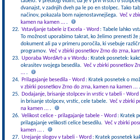
tabelo. V predlogi vidim, da je v prvi vrstici 6 stolpcev 
dvanajst, v zadnjih dveh pa le po en stolpec. Tako t
načinov, pokazala bom najenostavnejšega.
Več v zbi
kamen na kamen ...
.
Vstavljanje tabele iz Excela - Word
: Tabele lahko vst
To možnost uporabimo takrat, ko želimo prenesti že
dokument ali pa v primeru poročila, ki vsebuje različn
programov.
Več v zbirki posnetkov Zrno do zrna, ka
Uporaba WordArt-a v Wordu
: Kratek posnetek: ka
okrasitev svojega besedila.
Več v zbirki posnetkov 
...
.
Prilagajanje besedila - Word
: Kratek posnetek o mož
v zbirki posnetkov Zrno do zrna, kamen na kamen ...
Dodajanje, brisanje stolpcev in vrstic v tabeli - Word
in brisanje stolpcev, vrstic, cele tabele.
Več v zbirki 
na kamen ...
.
Velikost celice - prilagajanje tabele - Word
: Kratek 
prilagajanje velikosti celice besedilu.
Več v zbirki po
kamen ...
.
Urejanje slogov v tabeli - Word
: Kratek posnetek ka