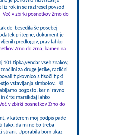
udno je ponovno razvrščanje
 iz rok in se raztresel povsod
!
Več v zbirki posnetkov Zrno do
 kak del besedila še posebej
dodatek pritegne, dokument je
avljenih predlogov, prav lahko
snetkov Zrno do zrna, kamen na
nj 101 tipka,vendar vseh znakov,
značilni za druge jezike, različni
ovali tipkovnico s tisoči tipk!
stjo vstavljanja simbolov.
abljamo pogosto, ker ni ravno
in črte marsikdaj lahko
Več v zbirki posnetkov Zrno do
t, v katerem moj podpis pade
ti tako, da mi ne bo treba
riti strani. Uporabila bom ukaz