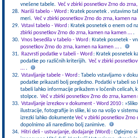
vnešene tabele.
Več v zbirki posnetkov Zrno do zrna
Nariši tabelo - Word
: Kratek posnetek . vstavimo ta
meri.
Več v zbirki posnetkov Zrno do zrna, kamen na
Vstavi tabelo - Word
: Kratek posnetek o enem od na
zbirki posnetkov Zrno do zrna, kamen na kamen ...
.
Vnos besedila v tabelo - Word
: Kratek posnetek - v
posnetkov Zrno do zrna, kamen na kamen ...
.
Razvrsti podatke v tabeli - Word
: Kratek posnetek k
podatke po različnih kriterijih.
Več v zbirki posnetko
...
.
Vstavljanje tabele - Word
: Tabelo vstavljamo v doku
podatke prikazati bolj pregledno. Podatki v tabeli so 
tabeli lahko informacije prikažem v ločenih celicah, k
stolpce.
Več v zbirki posnetkov Zrno do zrna, kamen 
Vstavljanje izrezkov v dokument - Word 2010
: »Slik
ilustracije, fotografije in slike, ki so na voljo v siste
izrezki lahko dokumente
Več v zbirki posnetkov Zrno
dopolnimo ali naredimo bolj zanimive.
Hitri deli - ustvarjanje, dodajanje (Word)
: Oglejmo s