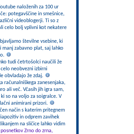
Youtube naloženih za 100 ur
e: potegavščine in smešnice,
azlični videoblogerji. Ti so z
i celo bolj vplivni kot nekatere
bjavljamo številne vsebine, ki
i manj zabavno plat, saj lahko
jo.
ko tudi četrtošolci naučili že
 celo neobvezni izbirni
e obvladajo že zdaj.
ga računalniškega zanesenjaka,
o ali več. Včasih jih igra sam,
 ki so na voljo za soigralce. V
vlačni animirani prizori.
ičen način s katerim pritegnem
diapozitiv in odprem zavihek
klikanjem na sličice lahko vidim
i posnetkov Zrno do zrna,