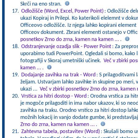
Skrči na eno stran.
Odložišče (Word, Excel, Power Point)
: Odložišče del
ukazi Kopiraj in Prilepi. Ko katerikoli elelemnt v dok
Officeovo odložišče. Iz njega lahko kopirani element p
Officeov dokument. Zbrani elementi ostanejo v Offi
posnetkov Zrno do zrna, kamen na kamen ...
.
Odstranjevanje ozadja slik - Power Point
: Za prepros
uporabimo tudi PowerPoint. Ogledali si bomo, kako l
fotografiji v Skoraj umetniški učinek.
Več v zbirki po
kamen ...
.
Dodajanje zavihka na trak - Word
: S prilagoditvami 
željam. Ustvarjam lahko zavihke in skupine po meri, 
ukazi ...
Več v zbirki posnetkov Zrno do zrna, kamen 
Vrstica za hitri dostop - Word
: Orodna vrstica za hitr
je mogoče prilagoditi in ima nabor ukazov, ki so neo
zavihka na traku. Orodno vrstico za hitri dostop la
možnih lokacij in vanjo dodate gumbe, ki predstavlja
Zrno do zrna, kamen na kamen ...
.
Zahtevna tabela, postavitev (Word)
: Skušali bomo u