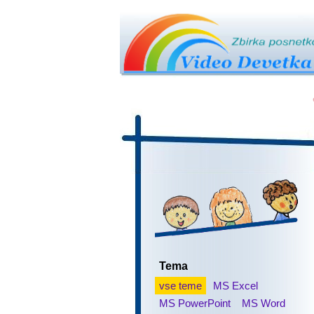
Tema
vse teme
MS Excel
MS PowerPoint
MS Word