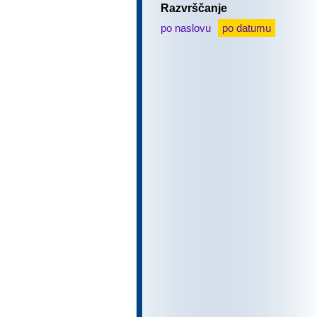
Razvrščanje
po naslovu
po datumu