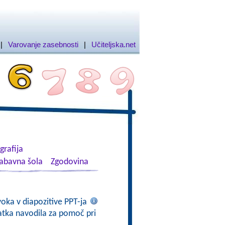
|
Varovanje zasebnosti
|
Učiteljska.net
rafija
abavna šola
Zgodovina
voka v diapozitive PPT-ja
atka navodila za pomoč pri