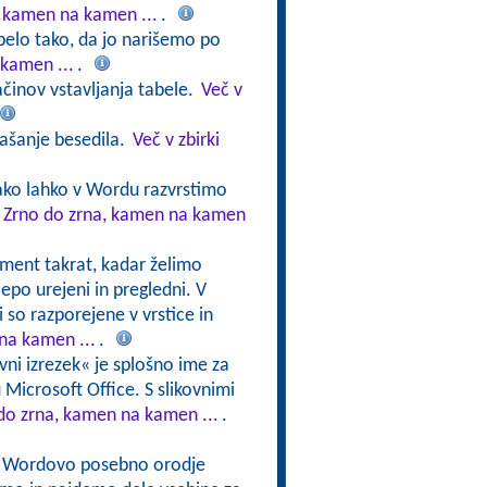
, kamen na kamen ...
.
belo tako, da jo narišemo po
 kamen ...
.
činov vstavljanja tabele.
Več v
našanje besedila.
Več v zbirki
ako lahko v Wordu razvrstimo
v Zrno do zrna, kamen na kamen
ment takrat, kadar želimo
lepo urejeni in pregledni. V
i so razporejene v vrstice in
na kamen ...
.
ovni izrezek« je splošno ime za
mu Microsoft Office. S slikovnimi
 do zrna, kamen na kamen ...
.
i Wordovo posebno orodje