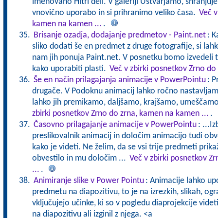
imenovano Hitri deli. V galeriji Ustvarjamo, shranju
vnovično uporabo in si prihranimo veliko časa.
Več v
kamen na kamen ...
.
Brisanje ozadja, dodajanje predmetov - Paint.net
: K
sliko dodati še en predmet z druge fotografije, si l
nam jih ponuja Paint.net. V posnetku bomo izvedeli tu
kako uporabiti plasti.
Več v zbirki posnetkov Zrno do
Še en način prilagajanja animacije v PowerPointu
: P
drugače. V Podoknu animacij lahko ročno nastavljamo
lahko jih premikamo, daljšamo, krajšamo, umeščamo
zbirki posnetkov Zrno do zrna, kamen na kamen ...
.
Časovno prilagajanje animacije v PowerPointu
: ...
preslikovalnik animacij in določim animacijo tudi obv
kako je videti. Ne želim, da se vsi trije predmeti prika
obvestilo in mu določim ...
Več v zbirki posnetkov Z
...
.
Animiranje slike v Power Pointu
: Animacije lahko 
predmetu na diapozitivu, to je na izrezkih, slikah, og
vključujejo učinke, ki so v pogledu diaprojekcije videt
na diapozitivu ali izginil z njega. <a