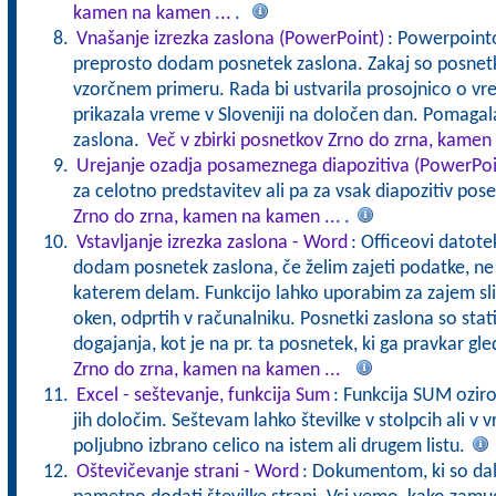
kamen na kamen ...
.
Vnašanje izrezka zaslona (PowerPoint)
: Powerpointov
preprosto dodam posnetek zaslona. Zakaj so posnetki
vzorčnem primeru. Rada bi ustvarila prosojnico o vr
prikazala vreme v Sloveniji na določen dan. Pomaga
zaslona.
Več v zbirki posnetkov Zrno do zrna, kamen
Urejanje ozadja posameznega diapozitiva (PowerPoi
za celotno predstavitev ali pa za vsak diapozitiv pos
Zrno do zrna, kamen na kamen ...
.
Vstavljanje izrezka zaslona - Word
: Officeovi datote
dodam posnetek zaslona, če želim zajeti podatke, ne 
katerem delam. Funkcijo lahko uporabim za zajem sl
oken, odprtih v računalniku. Posnetki zaslona so stat
dogajanja, kot je na pr. ta posnetek, ki ga pravkar gl
Zrno do zrna, kamen na kamen ...
Excel - seštevanje, funkcija Sum
: Funkcija SUM oziro
jih določim. Seštevam lahko številke v stolpcih ali v 
poljubno izbrano celico na istem ali drugem listu.
Oštevičevanje strani - Word
: Dokumentom, ki so daljš