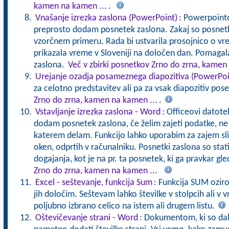
kamen na kamen ...
.
Vnašanje izrezka zaslona (PowerPoint)
: Powerpointov
preprosto dodam posnetek zaslona. Zakaj so posnetki
vzorčnem primeru. Rada bi ustvarila prosojnico o vr
prikazala vreme v Sloveniji na določen dan. Pomaga
zaslona.
Več v zbirki posnetkov Zrno do zrna, kamen
Urejanje ozadja posameznega diapozitiva (PowerPoi
za celotno predstavitev ali pa za vsak diapozitiv pos
Zrno do zrna, kamen na kamen ...
.
Vstavljanje izrezka zaslona - Word
: Officeovi datote
dodam posnetek zaslona, če želim zajeti podatke, ne 
katerem delam. Funkcijo lahko uporabim za zajem sl
oken, odprtih v računalniku. Posnetki zaslona so stat
dogajanja, kot je na pr. ta posnetek, ki ga pravkar gl
Zrno do zrna, kamen na kamen ...
Excel - seštevanje, funkcija Sum
: Funkcija SUM oziro
jih določim. Seštevam lahko številke v stolpcih ali v 
poljubno izbrano celico na istem ali drugem listu.
Oštevičevanje strani - Word
: Dokumentom, ki so daljš