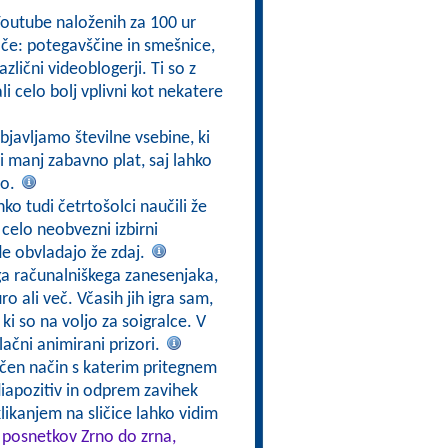
Youtube naloženih za 100 ur
e: potegavščine in smešnice,
azlični videoblogerji. Ti so z
i celo bolj vplivni kot nekatere
bjavljamo številne vsebine, ki
i manj zabavno plat, saj lahko
jo.
ko tudi četrtošolci naučili že
 celo neobvezni izbirni
e obvladajo že zdaj.
ga računalniškega zanesenjaka,
o ali več. Včasih jih igra sam,
 ki so na voljo za soigralce. V
vlačni animirani prizori.
ičen način s katerim pritegnem
diapozitiv in odprem zavihek
klikanjem na sličice lahko vidim
i posnetkov Zrno do zrna,