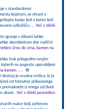
uje s standardnimi
umentu kopiram, se shrani v
rilepim kadar koli v kateri koli
ceovem odložišču ...
Več v zbirki
to igranje s slikami lahko
ahko skombiniram dve različni
snetkov Zrno do zrna, kamen na
lahko trak prilagodim svojim
v katerih so pogosto uporabljeni
na kamen ...
.
i dostop je orodna vrstica, ki jo
dvisni od trenutno prikazanega
hko premaknete iz enega od dveh
jo ukaze.
Več v zbirki posnetkov
stvariti malce bolj zahtevno