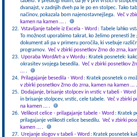
tabelo. V predlogi vidim, da je v prvi vrstici 6 stolpcev 
dvanajst, v zadnjih dveh pa le po en stolpec. Tako t
načinov, pokazala bom najenostavnejšega.
Več v zbi
kamen na kamen ...
.
Vstavljanje tabele iz Excela - Word
: Tabele lahko vst
To možnost uporabimo takrat, ko želimo prenesti že
dokument ali pa v primeru poročila, ki vsebuje različn
programov.
Več v zbirki posnetkov Zrno do zrna, ka
Uporaba WordArt-a v Wordu
: Kratek posnetek: ka
okrasitev svojega besedila.
Več v zbirki posnetkov 
...
.
Prilagajanje besedila - Word
: Kratek posnetek o mož
v zbirki posnetkov Zrno do zrna, kamen na kamen ...
Dodajanje, brisanje stolpcev in vrstic v tabeli - Word
in brisanje stolpcev, vrstic, cele tabele.
Več v zbirki 
na kamen ...
.
Velikost celice - prilagajanje tabele - Word
: Kratek 
prilagajanje velikosti celice besedilu.
Več v zbirki po
kamen ...
.
Urejanje slogov v tabeli - Word
: Kratek posnetek ka