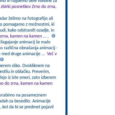
jemo in najdemo dele vsebine za
 zbirki posnetkov Zrno do zrna,
adar želimo na fotografijo ali
ahko pomagamo z možnostmi, ki
di, kako odstraniti ozadje, in
 zrna, kamen na kamen ...
.
rilagajanje animacij še malo
 različna obnašanja animacij -
 med druge animacije ...
Več v
Izberem sliko. Dvokliknem na
estilu in oblačku. Preverim,
žejo iz iste smeri, zato izberem
rno do zrna, kamen na kamen
uporabimo na posameznem
radah za besedilo. Animacije
i, kot da bi se predmet pojavil