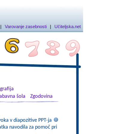
|
Varovanje zasebnosti
|
Učiteljska.net
rafija
abavna šola
Zgodovina
voka v diapozitive PPT-ja
atka navodila za pomoč pri