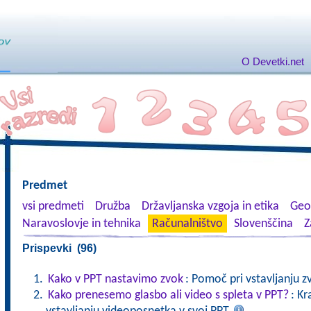
O Devetki.net
Predmet
vsi predmeti
Družba
Državljanska vzgoja in etika
Geog
Naravoslovje in tehnika
Računalništvo
Slovenščina
Z
Prispevki (96)
Kako v PPT nastavimo zvok
: Pomoč pri vstavljanju z
Kako prenesemo glasbo ali video s spleta v PPT?
: Kr