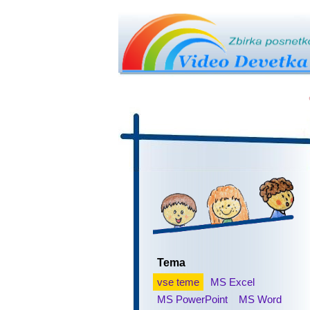
Tema
vse teme
MS Excel
MS PowerPoint
MS Word