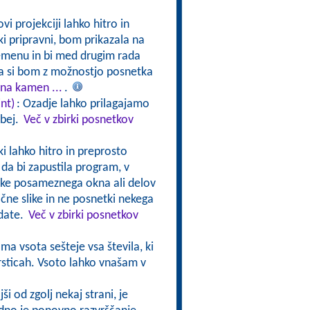
i projekciji lahko hitro in
 pripravni, bom prikazala na
emenu in bi med drugim rada
la si bom z možnostjo posnetka
 na kamen ...
.
nt)
: Ozadje lahko prilagajamo
ebej.
Več v zbirki posnetkov
ki lahko hitro in preprosto
da bi zapustila program, v
ike posameznega okna ali delov
ične slike in ne posnetki nekega
edate.
Več v zbirki posnetkov
ma vsota sešteje vsa števila, ki
vrsticah. Vsoto lahko vnašam v
i od zgolj nekaj strani, je