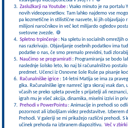
vstavljanju videoposnetka v svoj PPT
Zaslužkarji na Youtube
: Vsako minuto je na portalu 
novih videoposnetkov. Tam lahko najdemo vse mogoč
pa kozmetične in stilistične nasvete, ki jih objavljajo r
milijoni naročnikov in več kot milijardo ogledov postal
svetovne zvezde.
Spletno trpinčenje
: Na spletu in socialnih omrežjih o
nas razkrivajo. Objavljanje osebnih podatkov ima tud
podatke o nas, če smo premalo previdni, tudi zlorabi
Naučimo se programirati
: Programiranja se bodo lah
naslednje šolsko leto, ko naj bi računalništvo postalo
predmet. Učenci iz Osnovne šole Ruše pa pisanje kod
Računalniške igrice
: 14-letni Matija se ima za prave
gika. Računalniške igre namreč igra skoraj vsak dan, ur
včasih se preko spleta poveže s prijatelji ali neznanci,
igrah mu je všeč akcija, dinamika, miselni izzivi in pri
Prehodi v PowerPointu
: Animacije in prehodi so odl
pozornost ali izboljšam videz predstavitve. Izberem 
Prehodi. V galeriji se mi prikažejo različni prehodi. S 
učinek prehoda na izbranem diapozitivu.
Več v zbirk