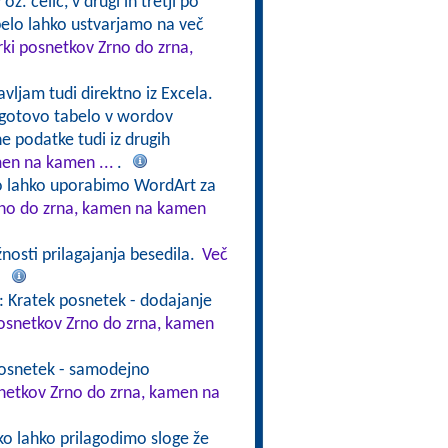
oz. celic, v drugi in tretji po
abelo lahko ustvarjamo na več
rki posnetkov Zrno do zrna,
avljam tudi direktno iz Excela.
 gotovo tabelo v wordov
e podatke tudi iz drugih
men na kamen ...
.
ko lahko uporabimo WordArt za
Zrno do zrna, kamen na kamen
nosti prilagajanja besedila.
Več
.
: Kratek posnetek - dodajanje
posnetkov Zrno do zrna, kamen
posnetek - samodejno
snetkov Zrno do zrna, kamen na
ko lahko prilagodimo sloge že