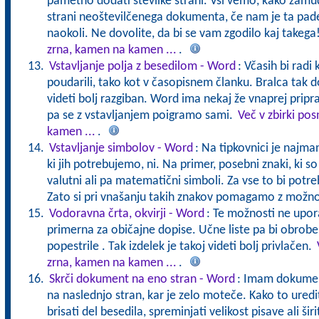
pametno dodati številke strani. Vsi vemo, kako zam
strani neoštevilčenega dokumenta, če nam je ta padel
naokoli. Ne dovolite, da bi se vam zgodilo kaj takega
zrna, kamen na kamen ...
.
Vstavljanje polja z besedilom - Word
: Včasih bi radi
poudarili, tako kot v časopisnem članku. Bralca tak 
videti bolj razgiban. Word ima nekaj že vnaprej pripr
pa se z vstavljanjem poigramo sami.
Več v zbirki po
kamen ...
.
Vstavljanje simbolov - Word
: Na tipkovnici je najma
ki jih potrebujemo, ni. Na primer, posebni znaki, ki so 
valutni ali pa matematični simboli. Za vse to bi potreb
Zato si pri vnašanju takih znakov pomagamo z možno
Vodoravna črta, okvirji - Word
: Te možnosti ne upor
primerna za običajne dopise. Učne liste pa bi obrobe 
popestrile . Tak izdelek je takoj videti bolj privlačen.
zrna, kamen na kamen ...
.
Skrči dokument na eno stran - Word
: Imam dokumen
na naslednjo stran, kar je zelo moteče. Kako to uredi
brisati del besedila, spreminjati velikost pisave ali ši