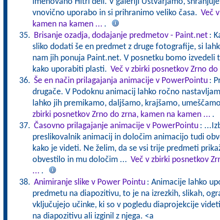
imenovano Hitri deli. V galeriji Ustvarjamo, shranju
vnovično uporabo in si prihranimo veliko časa.
Več v
kamen na kamen ...
.
Brisanje ozadja, dodajanje predmetov - Paint.net
: K
sliko dodati še en predmet z druge fotografije, si l
nam jih ponuja Paint.net. V posnetku bomo izvedeli tu
kako uporabiti plasti.
Več v zbirki posnetkov Zrno do
Še en način prilagajanja animacije v PowerPointu
: P
drugače. V Podoknu animacij lahko ročno nastavljamo
lahko jih premikamo, daljšamo, krajšamo, umeščamo
zbirki posnetkov Zrno do zrna, kamen na kamen ...
.
Časovno prilagajanje animacije v PowerPointu
: ...
preslikovalnik animacij in določim animacijo tudi obv
kako je videti. Ne želim, da se vsi trije predmeti prika
obvestilo in mu določim ...
Več v zbirki posnetkov Z
...
.
Animiranje slike v Power Pointu
: Animacije lahko 
predmetu na diapozitivu, to je na izrezkih, slikah, og
vključujejo učinke, ki so v pogledu diaprojekcije videt
na diapozitivu ali izginil z njega. <a