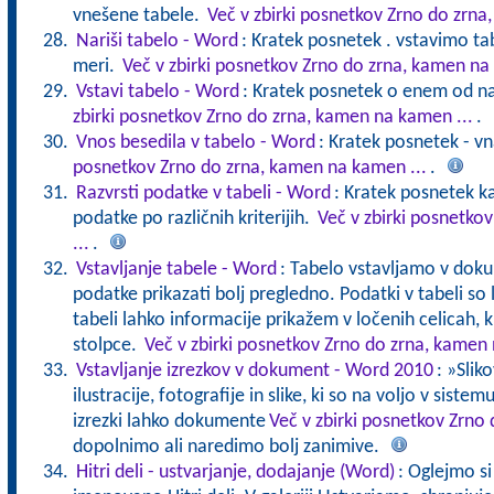
vnešene tabele.
Več v zbirki posnetkov Zrno do zrna
Nariši tabelo - Word
: Kratek posnetek . vstavimo ta
meri.
Več v zbirki posnetkov Zrno do zrna, kamen na
Vstavi tabelo - Word
: Kratek posnetek o enem od na
zbirki posnetkov Zrno do zrna, kamen na kamen ...
.
Vnos besedila v tabelo - Word
: Kratek posnetek - v
posnetkov Zrno do zrna, kamen na kamen ...
.
Razvrsti podatke v tabeli - Word
: Kratek posnetek k
podatke po različnih kriterijih.
Več v zbirki posnetko
...
.
Vstavljanje tabele - Word
: Tabelo vstavljamo v doku
podatke prikazati bolj pregledno. Podatki v tabeli so 
tabeli lahko informacije prikažem v ločenih celicah, k
stolpce.
Več v zbirki posnetkov Zrno do zrna, kamen 
Vstavljanje izrezkov v dokument - Word 2010
: »Slik
ilustracije, fotografije in slike, ki so na voljo v siste
izrezki lahko dokumente
Več v zbirki posnetkov Zrno
dopolnimo ali naredimo bolj zanimive.
Hitri deli - ustvarjanje, dodajanje (Word)
: Oglejmo s