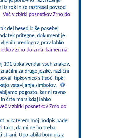
udno je ponovno razvrščanje
 iz rok in se raztresel povsod
!
Več v zbirki posnetkov Zrno do
 kak del besedila še posebej
dodatek pritegne, dokument je
avljenih predlogov, prav lahko
snetkov Zrno do zrna, kamen na
nj 101 tipka,vendar vseh znakov,
značilni za druge jezike, različni
ovali tipkovnico s tisoči tipk!
stjo vstavljanja simbolov.
abljamo pogosto, ker ni ravno
in črte marsikdaj lahko
Več v zbirki posnetkov Zrno do
t, v katerem moj podpis pade
ti tako, da mi ne bo treba
riti strani. Uporabila bom ukaz