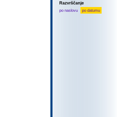
Razvrščanje
po naslovu
po datumu