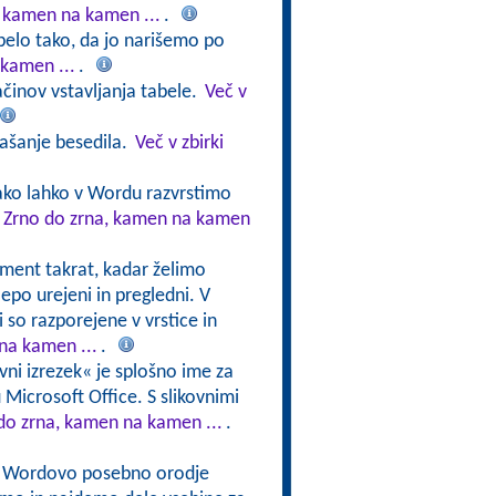
, kamen na kamen ...
.
belo tako, da jo narišemo po
 kamen ...
.
činov vstavljanja tabele.
Več v
našanje besedila.
Več v zbirki
ako lahko v Wordu razvrstimo
v Zrno do zrna, kamen na kamen
ment takrat, kadar želimo
lepo urejeni in pregledni. V
i so razporejene v vrstice in
na kamen ...
.
ovni izrezek« je splošno ime za
mu Microsoft Office. S slikovnimi
 do zrna, kamen na kamen ...
.
i Wordovo posebno orodje