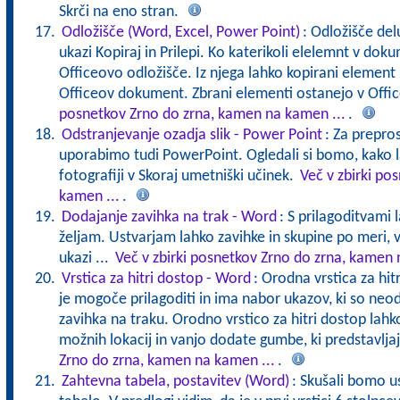
Skrči na eno stran.
Odložišče (Word, Excel, Power Point)
: Odložišče del
ukazi Kopiraj in Prilepi. Ko katerikoli elelemnt v dok
Officeovo odložišče. Iz njega lahko kopirani element p
Officeov dokument. Zbrani elementi ostanejo v Offi
posnetkov Zrno do zrna, kamen na kamen ...
.
Odstranjevanje ozadja slik - Power Point
: Za prepros
uporabimo tudi PowerPoint. Ogledali si bomo, kako l
fotografiji v Skoraj umetniški učinek.
Več v zbirki po
kamen ...
.
Dodajanje zavihka na trak - Word
: S prilagoditvami 
željam. Ustvarjam lahko zavihke in skupine po meri, 
ukazi ...
Več v zbirki posnetkov Zrno do zrna, kamen 
Vrstica za hitri dostop - Word
: Orodna vrstica za hitr
je mogoče prilagoditi in ima nabor ukazov, ki so neo
zavihka na traku. Orodno vrstico za hitri dostop la
možnih lokacij in vanjo dodate gumbe, ki predstavlja
Zrno do zrna, kamen na kamen ...
.
Zahtevna tabela, postavitev (Word)
: Skušali bomo u