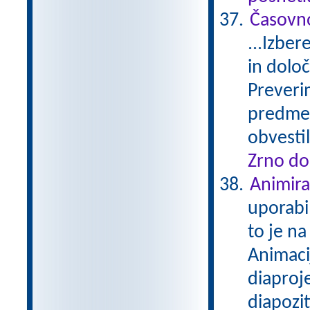
Časovno
...Izber
in določ
Preverim
predmeti
obvesti
Zrno do
Animira
uporabi
to je na
Animacij
diaproje
diapoziti