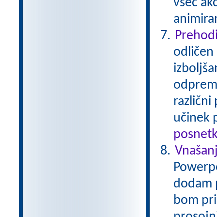
všeč akc
animiran
Prehodi
odličen
izboljša
odprem z
različni
učinek 
posnetk
Vnašanj
Powerpoi
dodam p
bom pri