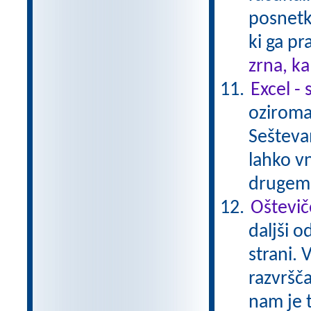
posnetki
ki ga pr
zrna, k
Excel -
oziroma 
Seštevam
lahko v
drugem 
Oštevič
daljši o
strani.
razvršč
nam je t