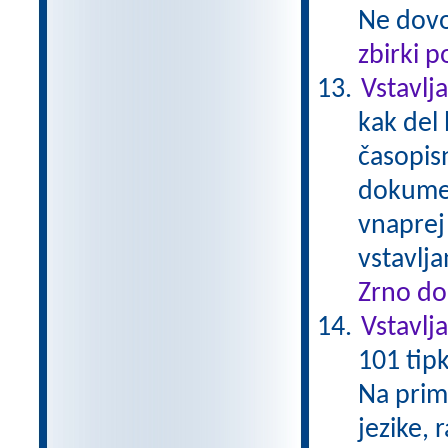
Ne dovol
zbirki 
Vstavlj
kak del 
časopis
dokumen
vnaprej 
vstavlj
Zrno do
Vstavlj
101 tip
Na prime
jezike, 