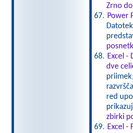
Zrno do
Power P
Datotek
predsta
posnetk
Excel - 
dve celi
priimek,
razvršč
red upo
prikazuj
zbirki 
Excel - 