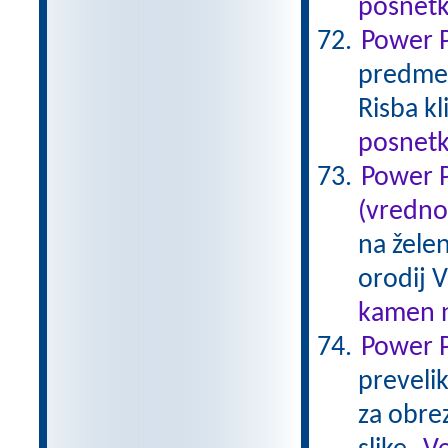
posnetk
Power P
predmet 
Risba k
posnetk
Power P
(vredno
na žele
orodij V
kamen n
Power P
preveli
za obre