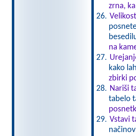
zrna, k
Velikost
posnetek
besedil
na kame
Urejanj
kako la
zbirki 
Nariši 
tabelo 
posnetk
Vstavi 
načinov