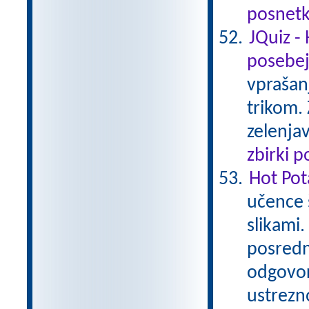
posnetk
JQuiz -
posebe
vprašan
trikom. 
zelenjav
zbirki 
Hot Pot
učence 
slikami.
posredn
odgovor
ustrezn