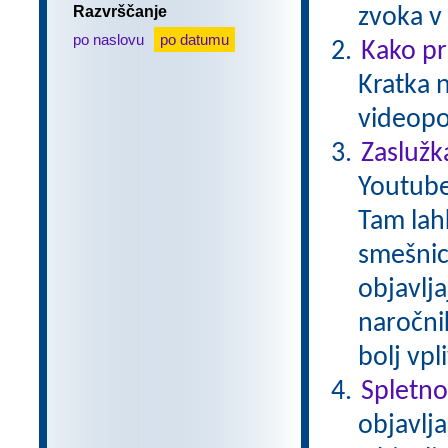
Razvrščanje
zvoka v
po naslovu
po datumu
Kako pr
Kratka 
videopo
Zaslužk
Youtube
Tam lah
smešnice
objavlja
naročnik
bolj vp
Spletno
objavlja