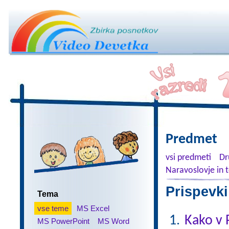
Predmet
vsi predmeti
Dr
Naravoslovje in 
Prispevki
Tema
vse teme
MS Excel
Kako v 
MS PowerPoint
MS Word