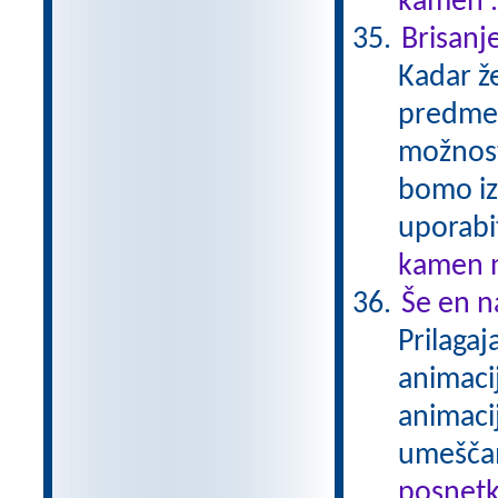
kamen .
Brisanj
Kadar že
predmet
možnost
bomo izv
uporabit
kamen n
Še en n
Prilaga
animaci
animaci
umeščam
posnetk