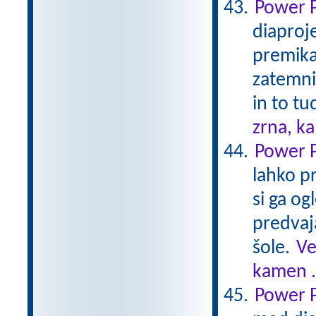
Power P
diaproj
premikan
zatemni
in to tu
zrna, k
Power P
lahko pr
si ga o
predvaj
šole.
Ve
kamen .
Power P