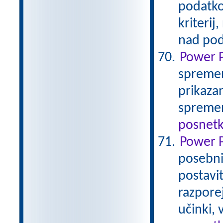
podatko
kriterij
nad pod
Power P
spremem
prikaza
spremen
posnetk
Power P
posebnih
postavi
razpore
učinki, 