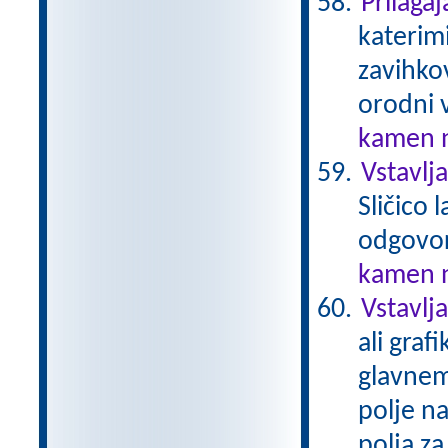
Prilaga
katerim
zavihko
orodni v
kamen n
Vstavlj
Sličico
odgovo
kamen n
Vstavlja
ali graf
glavnem
polje na
polja za