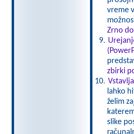
prosojn
vreme v
možnost
Zrno do
Urejanj
(PowerP
predstav
zbirki 
Vstavlj
lahko h
želim za
katerem
slike p
računaln