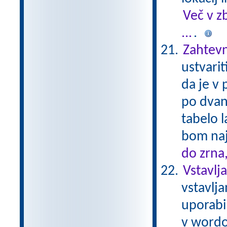
Več v z
...
.
Zahtevn
ustvarit
da je v p
po dvana
tabelo 
bom naj
do zrna
Vstavlj
vstavlja
uporabi
v wordo