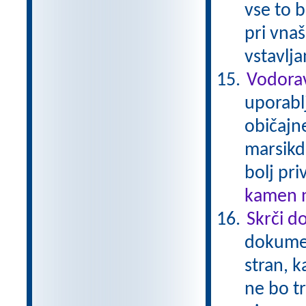
vse to b
pri vna
vstavlj
Vodorav
uporabl
običajne
marsikda
bolj pri
kamen n
Skrči d
dokumen
stran, k
ne bo tr