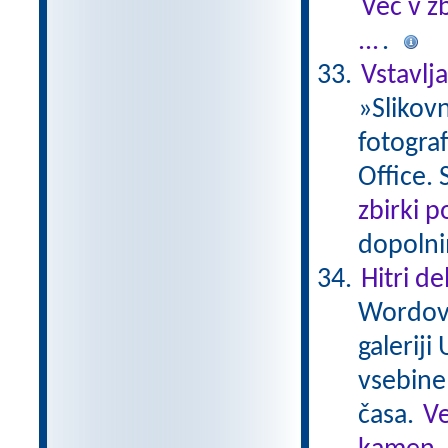
Več v z
...
.
Vstavlj
»Slikovn
fotograf
Office. 
zbirki 
dopolni
Hitri de
Wordovo
galerij
vsebine
časa.
Ve