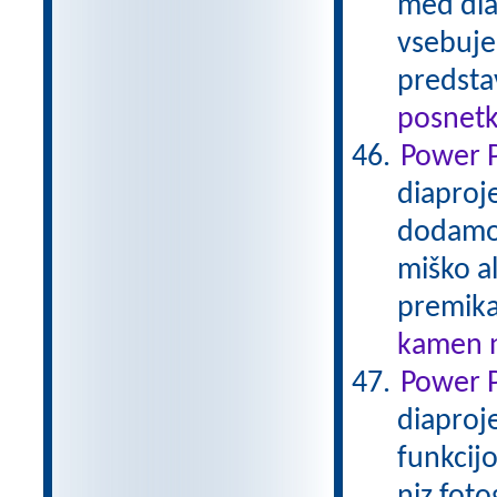
med diap
vsebuje 
predsta
posnetk
Power P
diaproj
dodamo 
miško a
premik
kamen n
Power P
diaproje
funkcij