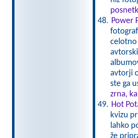
niz foto
posnetk
Power P
fotogra
celotno
avtorski
albumov 
avtorji 
ste ga u
zrna, k
Hot Pot
kvizu pr
lahko p
že pripr