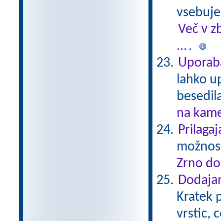
vsebuje
Več v z
...
.
Uporab
lahko u
besedil
na kame
Prilaga
možnost
Zrno do
Dodajan
Kratek p
vrstic, 