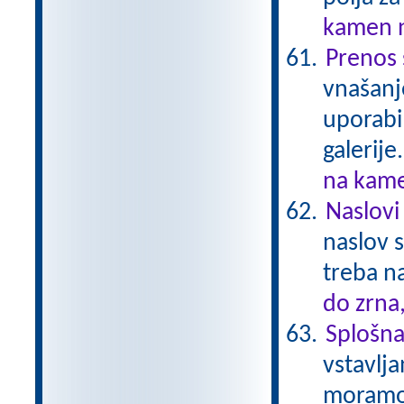
kamen n
Prenos 
vnašanj
uporabi
galerije
na kame
Naslovi 
naslov s
treba na
do zrna
Splošna 
vstavlja
moramo 