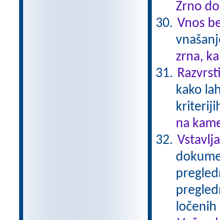
Zrno do
Vnos be
vnašanj
zrna, k
Razvrst
kako la
kriteriji
na kame
Vstavlj
dokumen
pregledn
pregledn
ločenih 