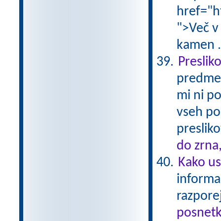
href="h
">Več v
kamen .
Preslik
predmet
mi ni p
vseh po
presliko
do zrna
Kako us
informac
razporej
posnetk