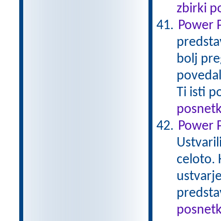
zbirki 
Power P
predstav
bolj pr
povedalo
Ti isti
posnetk
Power Po
Ustvaril
celoto. 
ustvarje
predsta
posnetk