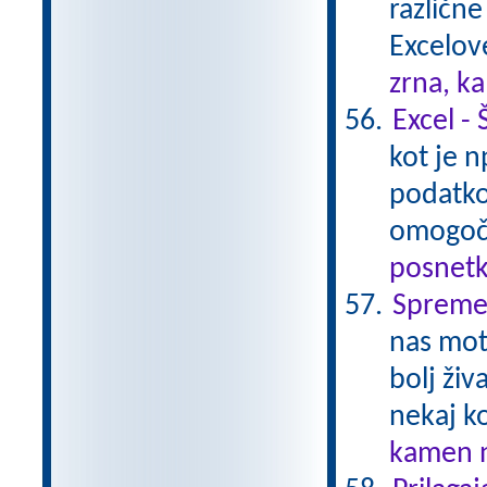
različn
Excelov
zrna, k
Excel - 
kot je 
podatko
omogoči
posnetk
Spremem
nas moti
bolj ži
nekaj k
kamen n