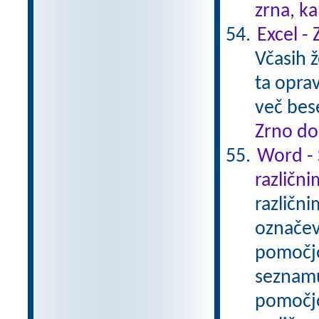
zrna, k
Excel -
Včasih ž
ta opra
več bes
Zrno do
Word - 
različni
različni
označev
pomočjo
seznamu
pomočjo