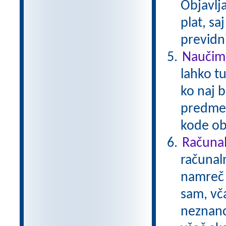
Objavlj
plat, s
previdni
Naučimo
lahko tu
ko naj b
predmet
kode ob
Računal
računal
namreč i
sam, vča
neznanci