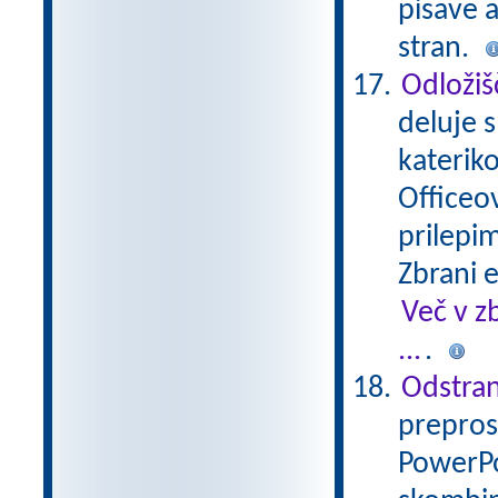
pisave a
stran.
Odložiš
deluje s
katerik
Officeov
prilepim
Zbrani 
Več v z
...
.
Odstran
prepros
PowerPo