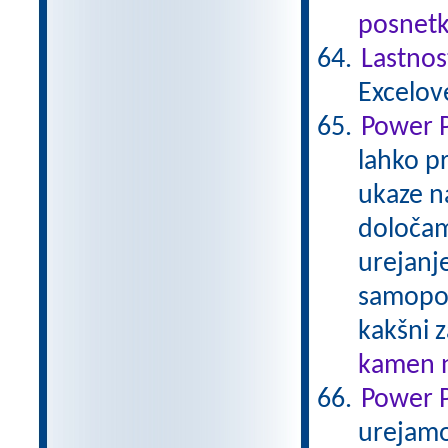
posnetk
Lastnos
Excelov
Power P
lahko p
ukaze n
določam
urejanje
samopop
kakšni 
kamen n
Power P
urejamo