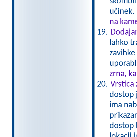
skombini
učinek.
na kame
Dodajan
lahko t
zavihke
uporablj
zrna, k
Vrstica
dostop j
ima nab
prikazan
dostop 
lokacij 