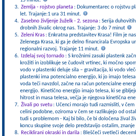
15 minut.
Zemlja - rojstvo planeta
: Dokumentarec o rojstvu pla
let. Trajanje:1 ura 31 minut.
Zasebno življenje žuželk - 2. sezona
: Serija duhoviti
drobnih živalic okrog nas. Trajanje: 3 do 7 minut
Zeleni Kras
: Enkratna predstavitev Krasa! Film je nas
Zelenega Krasa, ki ga je delno financirala Evropska un
regionalni razvoj. Trajanje 11 minut.
Izdelaj svoj tornado
: S krožnimi zasuki plastenk začn
krožiti in izoblikuje se čudovit vrtinec, ki močno spo
vodo v plastenki deluje sila – gravitacija, ki vodo vle
plastenki ima potencialno energijo, ki jo imajo telesa
voda teči navzdol, začne na račun potencialne energi
energijo. Kinetično energijo imajo telesa, ki se giblje
hitrost in masa telesa, večja je njegova kinetična ene
Živali po svetu
: Učenci morajo tudi razmisliti, v čem s
celini podobne, oziroma v čem se razlikujejo od ostali
tudi s problemom - Kaj bi bilo, če bi določena žival 
koncu skupine svoje delo predstavijo ostalim, znanje 
Reciklirani okraski in darila
: Bleščeči svetleči decemb