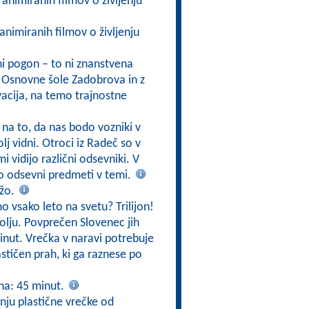
h animiranih filmov o življenju
 animiranih filmov o življenju
ni pogon – to ni znanstvena
ci Osnovne šole Zadobrova in z
acija, na temo trajnostne
na to, da nas bodo vozniki v
j vidni. Otroci iz Radeč so v
 vidijo različni odsevniki. V
o odsevni predmeti v temi.
ežo.
o vsako leto na svetu? Trilijon!
lju. Povprečen Slovenec jih
minut. Vrečka v naravi potrebuje
astičen prah, ki ga raznese po
na: 45 minut.
anju plastične vrečke od