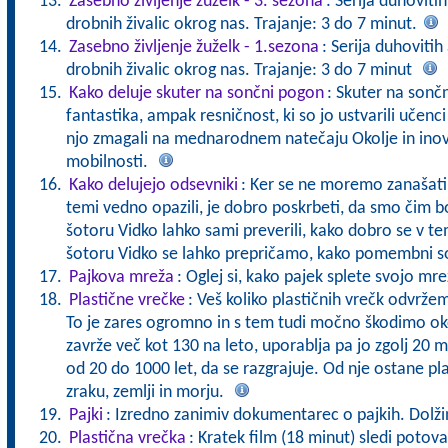
Zasebno življenje žuželk - 3. sezona
: Serija duhoviti
drobnih živalic okrog nas. Trajanje: 3 do 7 minut.
Zasebno življenje žuželk - 1.sezona
: Serija duhovitih
drobnih živalic okrog nas. Trajanje: 3 do 7 minut
Kako deluje skuter na sončni pogon
: Skuter na sonč
fantastika, ampak resničnost, ki so jo ustvarili učen
njo zmagali na mednarodnem natečaju Okolje in inov
mobilnosti.
Kako delujejo odsevniki
: Ker se ne moremo zanašati 
temi vedno opazili, je dobro poskrbeti, da smo čim bol
šotoru Vidko lahko sami preverili, kako dobro se v temi
šotoru Vidko se lahko prepričamo, kako pomembni s
Pajkova mreža
: Oglej si, kako pajek splete svojo mr
Plastične vrečke
: Veš koliko plastičnih vrečk odvržem
To je zares ogromno in s tem tudi močno škodimo oko
zavrže več kot 130 na leto, uporablja pa jo zgolj 20 
od 20 do 1000 let, da se razgrajuje. Od nje ostane pl
zraku, zemlji in morju.
Pajki
: Izredno zanimiv dokumentarec o pajkih. Dolži
Plastična vrečka
: Kratek film (18 minut) sledi potov