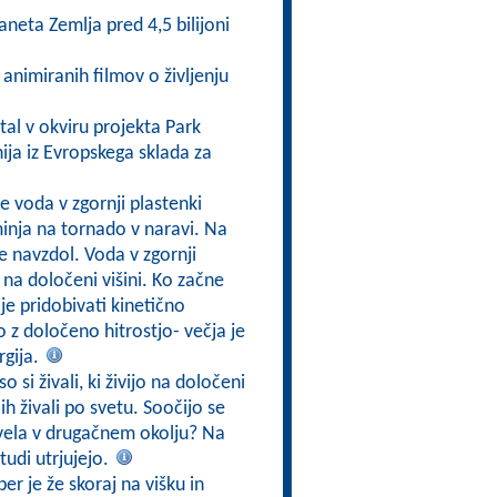
neta Zemlja pred 4,5 bilijoni
h animiranih filmov o življenju
tal v okviru projekta Park
ija iz Evropskega sklada za
e voda v zgornji plastenki
minja na tornado v naravi. Na
če navzdol. Voda v zgornji
 na določeni višini. Ko začne
je pridobivati kinetično
jo z določeno hitrostjo- večja je
rgija.
o si živali, ki živijo na določeni
h živali po svetu. Soočijo se
živela v drugačnem okolju? Na
tudi utrjujejo.
er je že skoraj na višku in