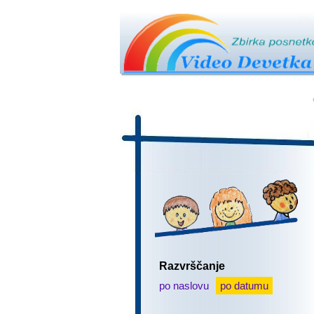
Razvrščanje
po naslovu
po datumu