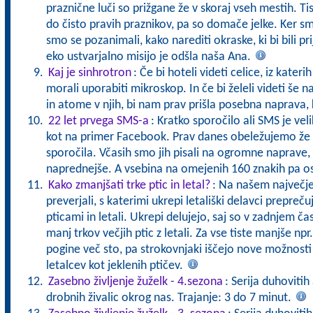
praznične luči so prižgane že v skoraj vseh mestih. Ti
do čisto pravih praznikov, pa so domače jelke. Ker s
smo se pozanimali, kako narediti okraske, ki bi bili pr
eko ustvarjalno misijo je odšla naša Ana.
Kaj je sinhrotron
: Če bi hoteli videti celice, iz kateri
morali uporabiti mikroskop. In če bi želeli videti še
in atome v njih, bi nam prav prišla posebna naprava,
22 let prvega SMS-a
: Kratko sporočilo ali SMS je v
kot na primer Facebook. Prav danes obeležujemo že 
sporočila. Včasih smo jih pisali na ogromne naprave,
naprednejše. A vsebina na omejenih 160 znakih pa 
Kako zmanjšati trke ptic in letal?
: Na našem največje
preverjali, s katerimi ukrepi letališki delavci prepre
pticami in letali. Ukrepi delujejo, saj so v zadnjem čas
manj trkov večjih ptic z letali. Za vse tiste manjše npr.
pogine več sto, pa strokovnjaki iščejo nove možnosti 
letalcev kot jeklenih ptičev.
Zasebno življenje žuželk - 4.sezona
: Serija duhovitih
drobnih živalic okrog nas. Trajanje: 3 do 7 minut.