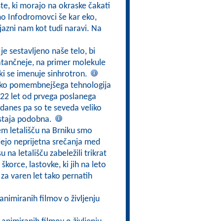
ste, ki morajo na okraske čakati
mo Infodromovci še kar eko,
ijazni nam kot tudi naravi. Na
h je sestavljeno naše telo, bi
 natančneje, na primer molekule
 ki se imenuje sinhrotron.
eliko pomembnejšega tehnologija
22 let od prvega poslanega
 danes pa so te seveda veliko
ostaja podobna.
m letališču na Brniku smo
čujejo neprijetna srečanja med
u na letališču zabeležili trikrat
 škorce, lastovke, ki jih na leto
za varen let tako pernatih
 animiranih filmov o življenju