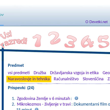
O Devetki.net
Predmet
vsi predmeti
Družba
Državljanska vzgoja in etika
Geog
Naravoslovje in tehnika
Računalništvo
Slovenščina
Z
Prispevki (24)
Zgodovina Zemlje v 6 minutah
:
Mikrokozmos - življenje v travi
: Dokumentarni film o ž