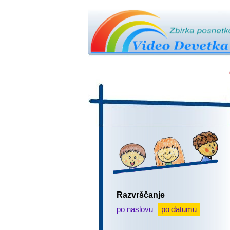
Razvrščanje
po naslovu
po datumu