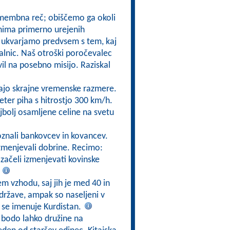
omembna reč; obiščemo ga okoli
 nima primerno urejenih
pi ukvarjamo predvsem s tem, kaj
alnic. Naš otroški poročevalec
l na posebno misijo. Raziskal
dajo skrajne vremenske razmere.
eter piha s hitrostjo 300 km/h.
najbolj osamljene celine na svetu
oznali bankovcev in kovancev.
izmenjevali dobrine. Recimo:
 začeli izmenjevati kovinske
.
jem vzhodu, saj jih je med 40 in
 države, ampak so naseljeni v
di, se imenuje Kurdistan.
i bodo lahko družine na