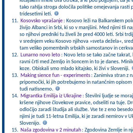
Kitajskem imele dva otroka, a le pod pogojem, da je 
tako rahlja stroga določila politike omejevanja rasti p
tridesetimi leti.
Kosovsko vprašanje
: Kosovo leži na Balkanskem po
živijo Albanci in Srbi, ki so v manjšini. Med njimi tli n
so njihovi predniki tu živeli že pred 4000 leti. Srbi trd
v srednjem veku Kosovo njihova »sveta dežela«, središ
tam veliko pomembnih srbskih samostanov in cerkv
Lunarno novo leto
: Novo leto se tako začne takrat,
ravni črti med Zemljo in Soncem in to je danes. Minilo
koze. Obiskali smo mlado kitajsko, ki živi v Sloveniji.
Making sience fun - experiments
: Zanimiva stran z n
pripomočki, ki jih potrebujemo in natančnim opisom 
tudi natisnemo.
Migrantka Emilija iz Ukrajine
: Številni ljudje se mora
kršene njihove človekove pravice, odseliti na tuje. Dr
odločijo zaradi študija ali službe. Vse te z eno bes
njimi je tudi 11-letna Emilija, ki je zaradi nemirov v U
Slovenijo.
Naša zgodovina v 2 minutah
: Zgodovina Zemlje in n