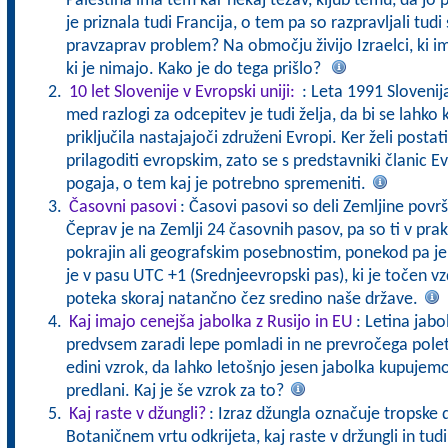
Palestina ima tem kar nekaj težav, kljub temu, da jo 
je priznala tudi Francija, o tem pa so razpravljali tudi
pravzaprav problem? Na območju živijo Izraelci, ki im
ki je nimajo. Kako je do tega prišlo?
10 let Slovenije v Evropski uniji:
: Leta 1991 Slovenij
med razlogi za odcepitev je tudi želja, da bi se lahko
priključila nastajajoči združeni Evropi. Ker želi posta
prilagoditi evropskim, zato se s predstavniki članic E
pogaja, o tem kaj je potrebno spremeniti.
Časovni pasovi
: Časovi pasovi so deli Zemljine površ
Čeprav je na Zemlji 24 časovnih pasov, pa so ti v prak
pokrajin ali geografskim posebnostim, ponekod pa je 
je v pasu UTC +1 (Srednjeevropski pas), ki je točen v
poteka skoraj natančno čez sredino naše države.
Kaj imajo cenejša jabolka z Rusijo in EU
: Letina jabol
predvsem zaradi lepe pomladi in ne prevročega poletj
edini vzrok, da lahko letošnjo jesen jabolka kupujemo 
predlani. Kaj je še vzrok za to?
Kaj raste v džungli?
: Izraz džungla označuje tropske 
Botaničnem vrtu odkrijeta, kaj raste v držungli in tud