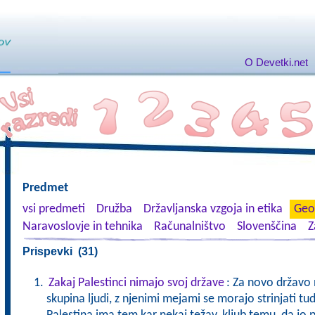
O Devetki.net
Predmet
vsi predmeti
Družba
Državljanska vzgoja in etika
Geog
Naravoslovje in tehnika
Računalništvo
Slovenščina
Z
Prispevki (31)
Zakaj Palestinci nimajo svoj države
: Za novo državo n
skupina ljudi, z njenimi mejami se morajo strinjati tu