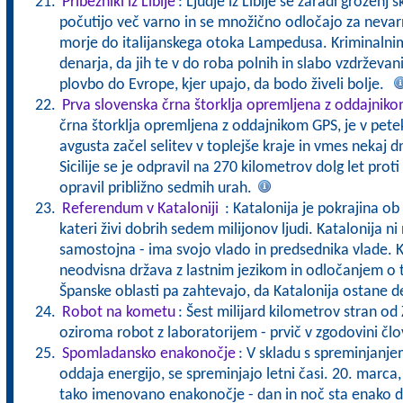
Pribežniki iz Libije
: Ljudje iz Libije se zaradi groženj
počutijo več varno in se množično odločajo za neva
morje do italijanskega otoka Lampedusa. Kriminalni
denarja, da jih te v do roba polnih in slabo vzdrževan
plovbo do Evrope, kjer upajo, da bodo živeli bolje.
Prva slovenska črna štorklja opremljena z oddajnik
črna štorklja opremljena z oddajnikom GPS, je v petek
avgusta začel selitev v toplejše kraje in vmes nekaj dni b
Sicilije se je odpravil na 270 kilometrov dolg let proti 
opravil približno sedmih urah.
Referendum v Kataloniji
: Katalonija je pokrajina ob
kateri živi dobrih sedem milijonov ljudi. Katalonija ni
samostojna - ima svojo vlado in predsednika vlade. Kat
neodvisna država z lastnim jezikom in odločanjem o
Španske oblasti pa zahtevajo, da Katalonija ostane d
Robot na kometu
: Šest milijard kilometrov stran od 
oziroma robot z laboratorijem - prvič v zgodovini čl
Spomladansko enakonočje
: V skladu s spreminjanje
oddaja energijo, se spreminjajo letni časi. 20. marca,
tako imenovano enakonočje - dan in noč sta enako do