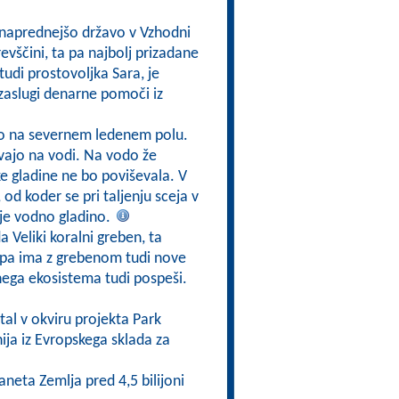
jnaprednejšo državo v Vzhodni
 revščini, ta pa najbolj prizadane
 tudi prostovoljka Sara, je
zaslugi denarne pomoči iz
mo na severnem ledenem polu.
avajo na vodi. Na vodo že
ske gladine ne bo poviševala. V
 od koder se pri taljenju sceja v
uje vodno gladino.
a Veliki koralni greben, ta
a pa ima z grebenom tudi nove
nega ekosistema tudi pospeši.
tal v okviru projekta Park
ija iz Evropskega sklada za
neta Zemlja pred 4,5 bilijoni