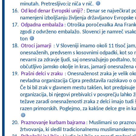
minutah. Pretresljivo:iz niča v nič.
Od kod denar Evropski uniji?
: Denar se največkrat po
namenjeni izboljšanju življenja državljanov Evropske 
Odpadna embalaža
: Otroška poročevalka Ana Frank B
zgodi z odvrženo embalažo. Slovenci je namreč vsako
ton
Otroci jamarji
: V Sloveniji imamo okoli 11 tisoč jam,
onesnaženih, predvsem s kosovnimi odpadki, kot so na 
nevarni za zdravje ljudi, saj onesnažujejo podtalno, t
občutljivo jamsko okolje in kras, jamarji onesnažena 
Prašni delci v zraku
: Onesnaženost zraka je velik ok
nevladna organizacija Cipra predstavila raziskavo o o
Če bi bil zrak v glavnem mestu takšen, kot predpisuj
organizacija, bi njegovi prebivalci v povprečju lahko ž
težave zaradi onesnaženosti zraka z delci imajo tudi
razen primorskih. Poglejmo, za kakšne delce gre in ka
Praznovanje kurbam bajrama
: Muslimani so praznov
žrtvovanja, ki sledil tradicionalnemu muslimanskem