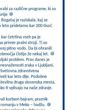
rabi za različne programe, ki so
unije
ogataj je raziskala, kaj se
 leto pridelamo kar 200 tisoč
 kar četrtina vseh pa je
primer pralni stroji. Ti so
orej pitno vodo. Da bi ohranili
območja čistijo že nekaj let.
oljski problem. Prav danes je
nesnaženosti zraka v Ljubljani.
e Svetovna zdravstvena
iveli kar leto dlje. Podobne
 številna druga slovenska mesta,
ko ti vplivajo na naše zdravje.
ali kurbam bajram, praznik
u romanju v Meko – hadžu.