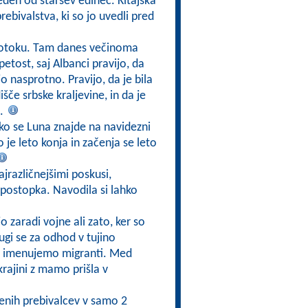
eden od staršev edinec. Kitajska
rebivalstva, ki so jo uvedli pred
lotoku. Tam danes večinoma
apetost, saj Albanci pravijo, da
ijo nasprotno. Pravijo, da je bila
če srbske kraljevine, in da je
a.
 ko se Luna znajde na navidezni
 je leto konja in začenja se leto
ajrazličnejšimi poskusi,
postopka. Navodila si lahko
jo zaradi vojne ali zato, ker so
ugi se za odhod v tujino
edo imenujemo migranti. Med
krajini z mamo prišla v
jenih prebivalcev v samo 2