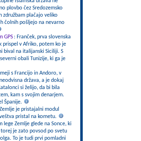
 skupine Islamska država ne
rno plovbo čez Sredozemsko
m združbam plačajo veliko
ih čolnih pošljejo na nevarno
om GPS
: Franček, prva slovenska
 prispel v Afriko, potem ko je
ival na italijanski Siciliji. S
severni obali Tunizije, ki ga je
 meji s Francijo in Andoro, v
 neodvisna država, a je dokaj
alonci si želijo, da bi bila
 tem, kam s svojim denarjem.
el Španije.
Zemlje je pristajalni modul
oveštva pristal na kometu.
m lege Zemlje glede na Sonce, ki
 torej je zato povsod po svetu
lga. To je tudi prvi pomladni