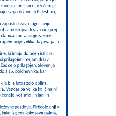
priznava že 135 držav, danes jo
 slovenski poslanci. In v čem je
ajo svojo državo in Palestinci,
a zapusti državo Jugoslavijo,
 kot samostojna država čim prej
ti članica, mora svoje zakone
vropske unije veliko dogovarja in
ine, ki imajo določen isti čas.
si prilagojeni mejam držav,
čas celo prilagojen. Slovenija
zdolž 15. poldnevnika, kar
k je bila letos zelo obilna,
a. Vendar pa velika količina ni
ceneje, kot smo jih lani in
deževne gozdove. Firbcologinji v
i, kako izgleda kokosova palma,