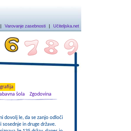
|
Varovanje zasebnosti
|
Učiteljska.net
rafija
abavna šola
Zgodovina
i dovolj le, da se zanjo odloči
di sosednje in druge države.