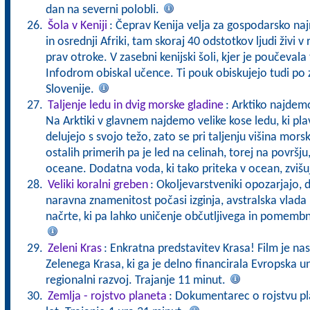
dan na severni polobli.
Šola v Keniji
: Čeprav Kenija velja za gospodarsko na
in osrednji Afriki, tam skoraj 40 odstotkov ljudi živi v
prav otroke. V zasebni kenijski šoli, kjer je poučevala
Infodrom obiskal učence. Ti pouk obiskujejo tudi po 
Slovenije.
Taljenje ledu in dvig morske gladine
: Arktiko najde
Na Arktiki v glavnem najdemo velike kose ledu, ki pl
delujejo s svojo težo, zato se pri taljenju višina mor
ostalih primerih pa je led na celinah, torej na površju,
oceane. Dodatna voda, ki tako priteka v ocean, zviš
Veliki koralni greben
: Okoljevarstveniki opozarjajo, d
naravna znamenitost počasi izginja, avstralska vlad
načrte, ki pa lahko uničenje občutljivega in pomemb
Zeleni Kras
: Enkratna predstavitev Krasa! Film je nas
Zelenega Krasa, ki ga je delno financirala Evropska un
regionalni razvoj. Trajanje 11 minut.
Zemlja - rojstvo planeta
: Dokumentarec o rojstvu pla