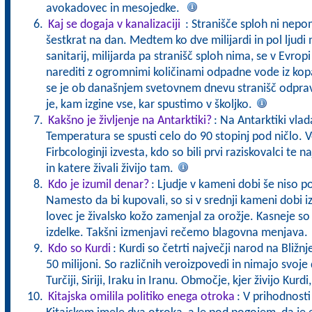
avokadovec in mesojedke.
Kaj se dogaja v kanalizaciji
: Stranišče sploh ni nep
šestkrat na dan. Medtem ko dve milijardi in pol ljudi
sanitarij, milijarda pa stranišč sploh nima, se v Evro
narediti z ogromnimi količinami odpadne vode iz kop
se je ob današnjem svetovnem dnevu stranišč odpravi
je, kam izgine vse, kar spustimo v školjko.
Kakšno je življenje na Antarktiki?
: Na Antarktiki vla
Temperatura se spusti celo do 90 stopinj pod ničlo. V
Firbcologinji izvesta, kdo so bili prvi raziskovalci te 
in katere živali živijo tam.
Kdo je izumil denar?
: Ljudje v kameni dobi še niso p
Namesto da bi kupovali, so si v srednji kameni dobi 
lovec je živalsko kožo zamenjal za orožje. Kasneje so
izdelke. Takšni izmenjavi rečemo blagovna menjava
Kdo so Kurdi
: Kurdi so četrti največji narod na Bližn
50 milijoni. So različnih veroizpovedi in nimajo svoje
Turčiji, Siriji, Iraku in Iranu. Območje, kjer živijo Kur
Kitajska omilila politiko enega otroka
: V prihodnost