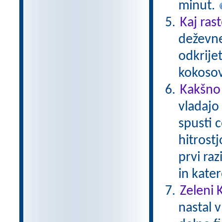
minut.
Kaj ras
deževne
odkrijet
kokoso
Kakšno 
vladajo
spusti c
hitrostj
prvi raz
in kater
Zeleni 
nastal v