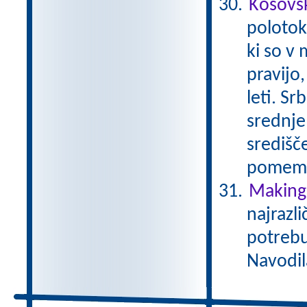
Kosovs
polotok
ki so v 
pravijo,
leti. Sr
srednje
središče
pomembn
Making 
najrazli
potrebu
Navodil