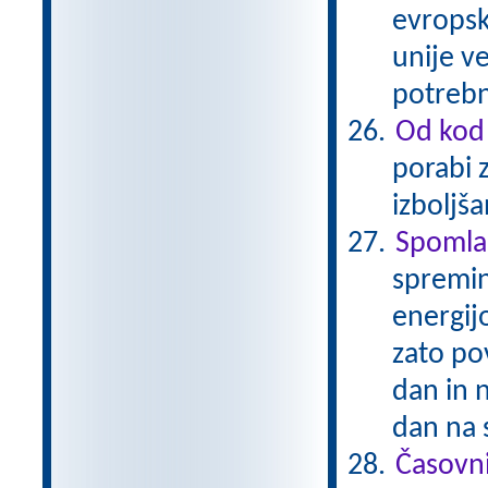
evropsk
unije ve
potrebn
Od kod 
porabi 
izboljš
Spomla
spremin
energijo
zato po
dan in 
dan na 
Časovni