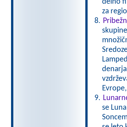
delno f
za regio
Pribežni
skupine
množičn
Sredoze
Lampedu
denarja,
vzdržev
Evrope,
Lunarn
se Luna
Soncem 