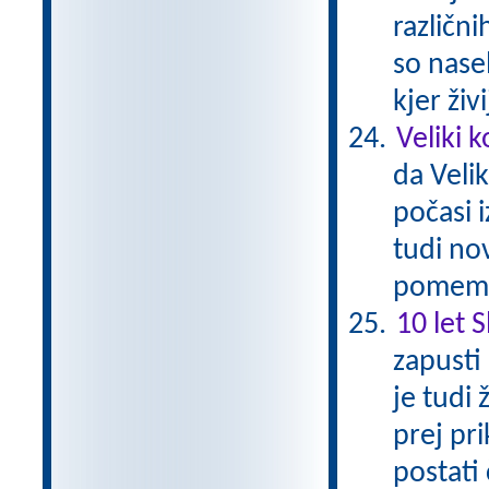
različn
so nasel
kjer živ
Veliki 
da Veli
počasi 
tudi nov
pomemb
10 let 
zapusti
je tudi 
prej pri
postati