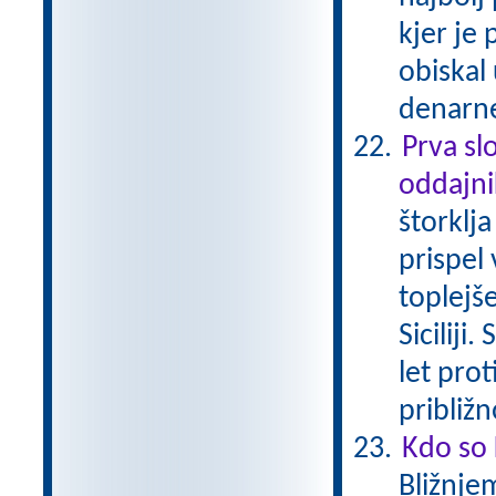
kjer je
obiskal
denarne
Prva sl
oddajn
štorklj
prispel 
toplejše
Siciliji
let prot
približ
Kdo so 
Bližnjem