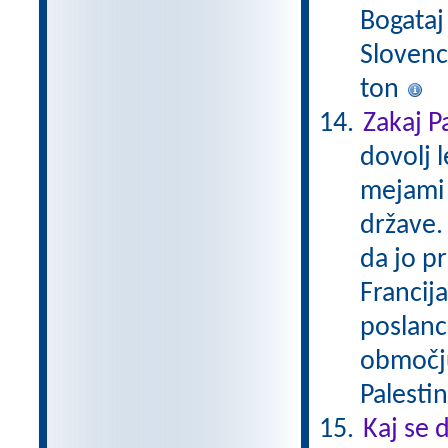
Bogataj
Slovenc
ton
Zakaj P
dovolj l
mejami 
države.
da jo pr
Francija
poslanc
območju 
Palestin
Kaj se 