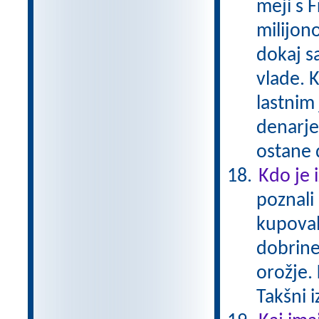
meji s 
milijono
dokaj s
vlade. K
lastnim
denarje
ostane 
Kdo je 
poznali
kupoval
dobrine
orožje. 
Takšni 