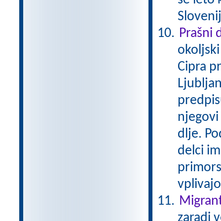
se leto 
Slovenij
Prašni 
okoljsk
Cipra p
Ljubljan
predpis
njegovi 
dlje. P
delci i
primors
vplivaj
Migrant
zaradi 