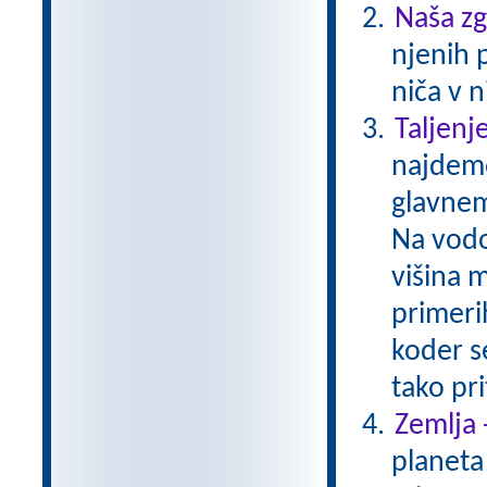
Naša z
njenih 
niča v n
Taljenj
najdemo
glavnem
Na vodo 
višina 
primerih
koder s
tako pr
Zemlja 
planeta 