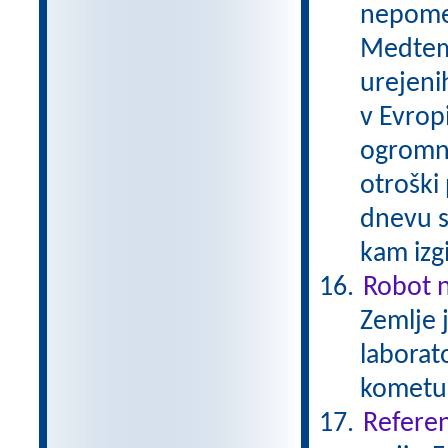
nepomem
Medtem 
urejenih
v Evrop
ogromni
otroški
dnevu s
kam izg
Robot 
Zemlje 
laborato
kometu
Referen