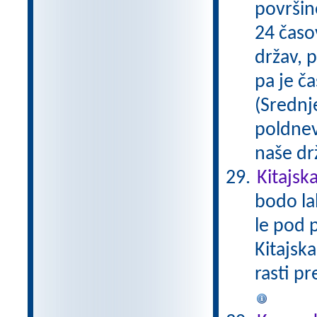
površine
24 časo
držav, 
pa je ča
(Srednje
poldnev
naše dr
Kitajsk
bodo la
le pod 
Kitajska
rasti pr