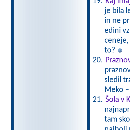
Kaj ima
je bila
in ne pr
edini v
ceneje, 
to?
Prazno
praznov
sledil 
Meko –
Šola v K
najnapr
tam skor
najbolj 