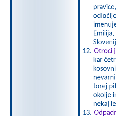
pravice,
odločijo
imenuje
Emilija,
Sloveni
Otroci 
kar čet
kosovnim
nevarni
torej p
okolje 
nekaj le
Odpadn