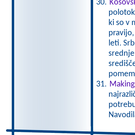
Kosovs
polotok
ki so v 
pravijo,
leti. Sr
srednje
središče
pomembn
Making 
najrazli
potrebu
Navodil