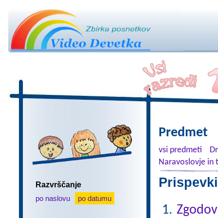
Predmet
vsi predmeti
Dr
Naravoslovje in 
Prispevki
Razvrščanje
po naslovu
po datumu
Zgodovi