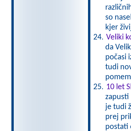
različn
so nasel
kjer živ
Veliki 
da Veli
počasi 
tudi nov
pomemb
10 let 
zapusti
je tudi 
prej pri
postati