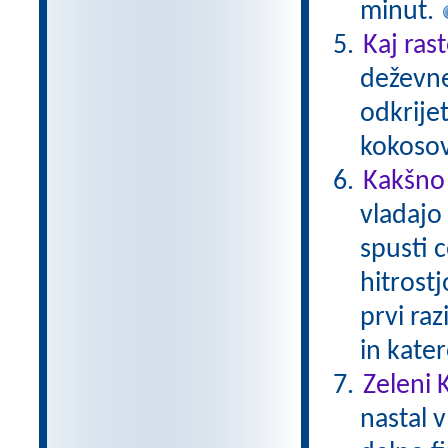
minut.
Kaj ras
deževne
odkrijet
kokoso
Kakšno 
vladajo
spusti c
hitrostj
prvi raz
in kater
Zeleni 
nastal v