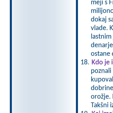
meji s 
milijono
dokaj s
vlade. K
lastnim
denarje
ostane 
Kdo je 
poznali
kupoval
dobrine
orožje. 
Takšni 