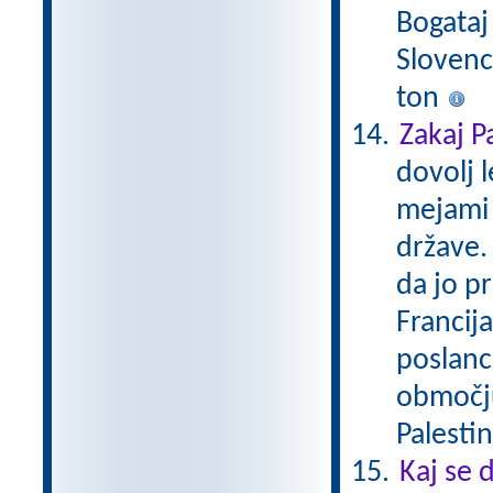
Bogataj
Slovenc
ton
Zakaj P
dovolj l
mejami 
države.
da jo pr
Francija
poslanc
območju 
Palestin
Kaj se 