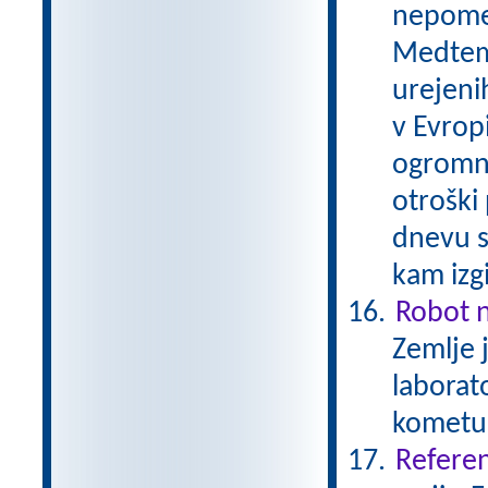
nepomem
Medtem 
urejenih
v Evrop
ogromni
otroški
dnevu s
kam izg
Robot 
Zemlje 
laborato
kometu
Referen