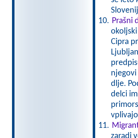
se leto 
Slovenij
Prašni 
okoljsk
Cipra p
Ljubljan
predpis
njegovi 
dlje. P
delci i
primors
vplivaj
Migrant
zaradi 