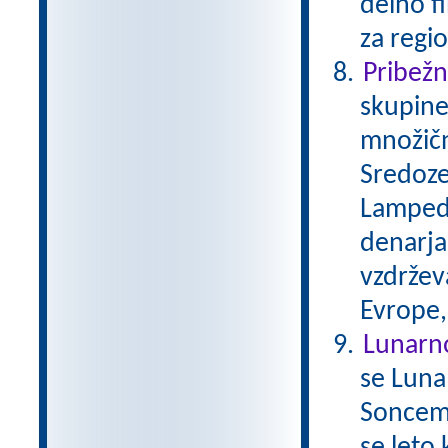
delno f
za regio
Pribežni
skupine
množičn
Sredoze
Lampedu
denarja,
vzdržev
Evrope,
Lunarn
se Luna
Soncem 