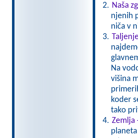
Naša z
njenih 
niča v n
Taljenj
najdemo
glavnem
Na vodo 
višina 
primerih
koder s
tako pr
Zemlja 
planeta 