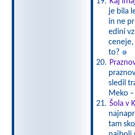
Kaj ima
je bila
in ne pr
edini v
ceneje, 
to?
Prazno
praznov
sledil 
Meko –
Šola v K
najnapr
tam skor
najbolj 