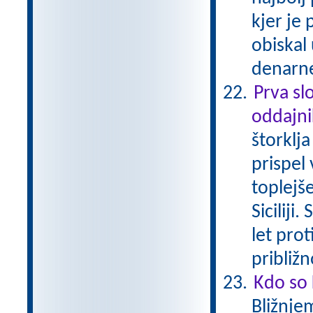
kjer je
obiskal
denarne
Prva sl
oddajn
štorklj
prispel 
toplejše
Siciliji
let prot
približ
Kdo so 
Bližnjem