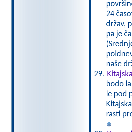
površine
24 časo
držav, 
pa je ča
(Srednje
poldnev
naše dr
Kitajsk
bodo la
le pod 
Kitajska
rasti pr