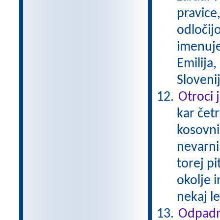
pravice,
odločijo
imenuje
Emilija,
Sloveni
Otroci 
kar čet
kosovnim
nevarni
torej p
okolje 
nekaj le
Odpadn