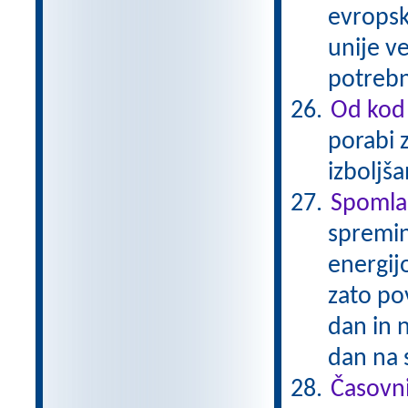
evropsk
unije ve
potrebn
Od kod 
porabi 
izboljš
Spomla
spremin
energijo
zato po
dan in 
dan na 
Časovni