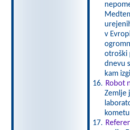
nepomem
Medtem 
urejenih
v Evrop
ogromni
otroški
dnevu s
kam izg
Robot 
Zemlje 
laborato
kometu
Referen