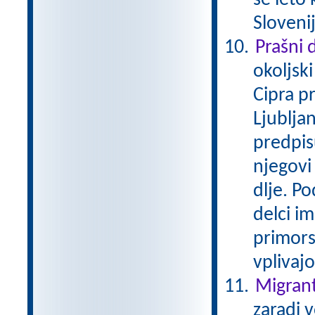
se leto 
Slovenij
Prašni 
okoljsk
Cipra p
Ljubljan
predpis
njegovi 
dlje. P
delci i
primors
vplivaj
Migrant
zaradi 