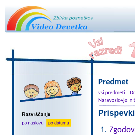
Predmet
vsi predmeti
Dr
Naravoslovje in 
Prispevki
Razvrščanje
po naslovu
po datumu
Zgodovi