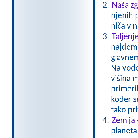
Naša z
njenih 
niča v n
Taljenj
najdemo
glavnem
Na vodo 
višina 
primerih
koder s
tako pr
Zemlja 
planeta 