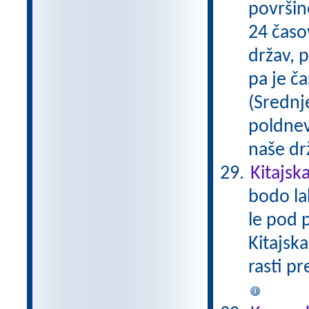
površine
24 časo
držav, 
pa je ča
(Srednje
poldnev
naše dr
Kitajsk
bodo la
le pod 
Kitajska
rasti pr