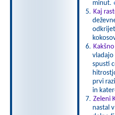
minut.
Kaj ras
deževne
odkrijet
kokoso
Kakšno 
vladajo
spusti c
hitrostj
prvi raz
in kater
Zeleni 
nastal v