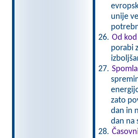
evropsk
unije ve
potrebn
Od kod 
porabi 
izboljš
Spomla
spremin
energijo
zato po
dan in 
dan na 
Časovni