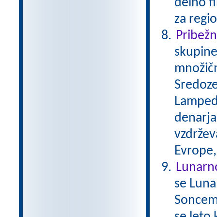
delno f
za regio
Pribežni
skupine
množičn
Sredoze
Lampedu
denarja,
vzdržev
Evrope,
Lunarn
se Luna
Soncem 