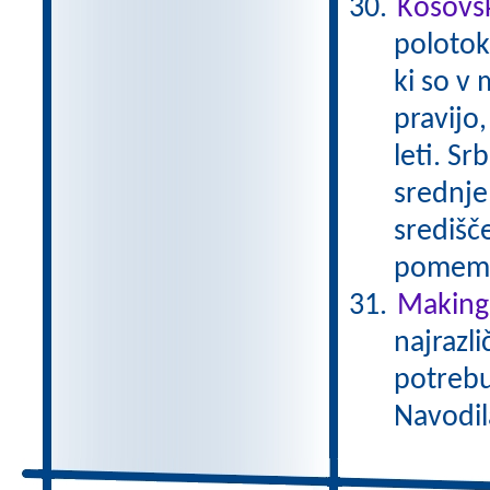
Kosovs
polotok
ki so v 
pravijo,
leti. Sr
srednje
središče
pomembn
Making 
najrazli
potrebu
Navodil