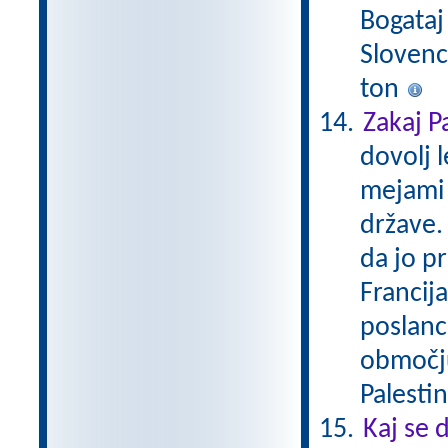
Bogataj
Slovenc
ton
Zakaj P
dovolj l
mejami 
države.
da jo pr
Francija
poslanc
območju 
Palestin
Kaj se 