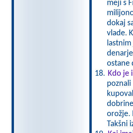
meji s 
milijono
dokaj s
vlade. K
lastnim
denarje
ostane 
Kdo je 
poznali
kupoval
dobrine
orožje. 
Takšni 