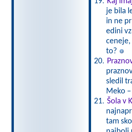
Kaj ima
je bila
in ne pr
edini v
ceneje, 
to?
Prazno
praznov
sledil 
Meko –
Šola v K
najnapr
tam skor
najbolj 