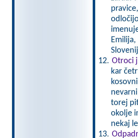
pravice,
odločijo
imenuje
Emilija,
Sloveni
Otroci 
kar čet
kosovnim
nevarni
torej p
okolje 
nekaj le
Odpadn