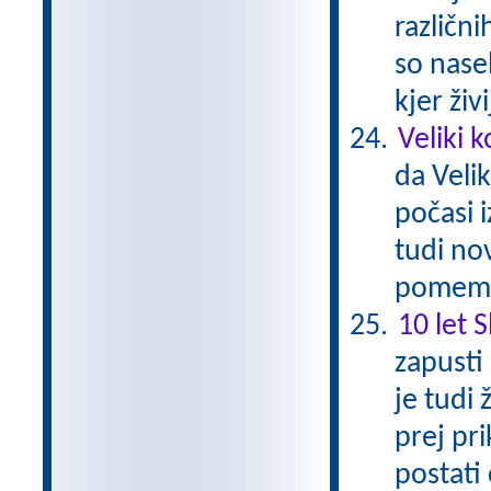
različn
so nasel
kjer živ
Veliki 
da Veli
počasi 
tudi nov
pomemb
10 let 
zapusti
je tudi 
prej pri
postati