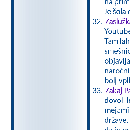
na prim
Je šola
Zaslužk
Youtube
Tam lah
smešnice
objavlja
naročni
bolj vp
Zakaj P
dovolj l
mejami 
države.