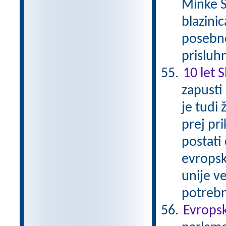
Minke S
blazinic
posebno
prisluh
10 let 
zapusti
je tudi 
prej pri
postati
evropsk
unije ve
potrebn
Evropsk