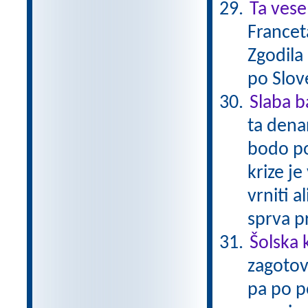
Ta vese
Francet
Zgodila
po Slov
Slaba 
ta dena
bodo po
krize je
vrniti a
sprva p
Šolska 
zagotov
pa po po