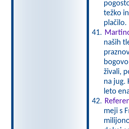
pogosto 
težko i
plačilo
Martin
naših tl
praznov
bogovom
živali, 
na jug. 
leto en
Referen
meji s 
milijono