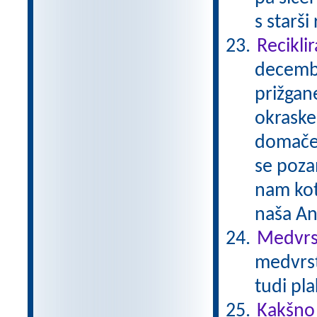
s starši
Reciklir
decembe
prižgane
okraske
domače 
se pozan
nam kot
naša A
Medvrst
medvrst
tudi pl
Kakšno