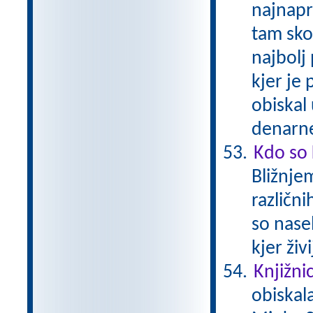
najnapr
tam skor
najbolj 
kjer je
obiskal
denarne
Kdo so 
Bližnjem
različn
so nasel
kjer živ
Knjižni
obiskal