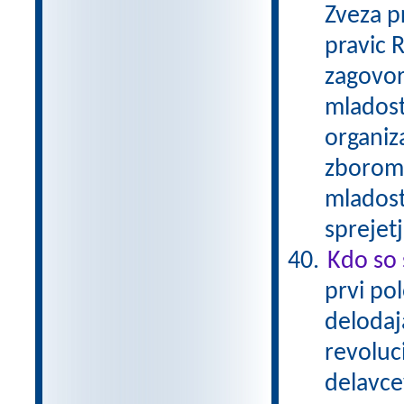
Zveza p
pravic 
zagovor
mladostn
organiz
zborom 
mladost
sprejet
Kdo so 
prvi pol
delodaja
revoluc
delavcev