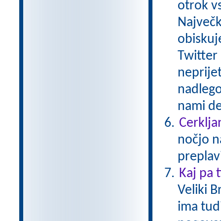
otrok v
Največk
obiskuj
Twitter 
neprije
nadlego
nami de
Cerkljan
nočjo n
preplav
Kaj pa 
Veliki B
ima tud