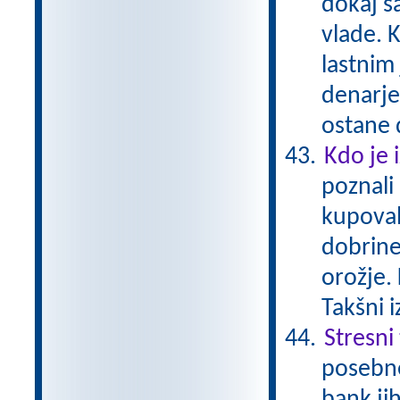
dokaj s
vlade. K
lastnim
denarje
ostane 
Kdo je 
poznali
kupoval
dobrine
orožje. 
Takšni 
Stresni
posebne