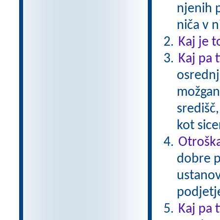
njenih 
niča v n
Kaj je t
Kaj pa t
osrednj
možgano
središč
kot sice
Otroška
dobre p
ustanovi
podjetje
Kaj pa 