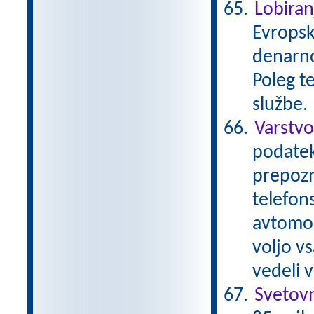
Lobiran
Evropsk
denarno
Poleg t
službe.
Varstv
podatek
prepozn
telefons
avtomob
voljo v
vedeli 
Svetov