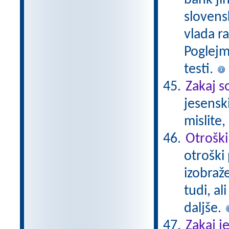
bank ji
slovensk
vlada r
Poglejm
testi.
Zakaj s
jesensk
mislite
Otroški
otroški 
izobraž
tudi, al
daljše.
Zakaj j