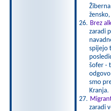
Žiberna 
žensko,
Brez al
zaradi 
navadno
spijejo 
posledi
šofer - 
odgovor
smo pre
Kranja.
Migrant
zaradi 