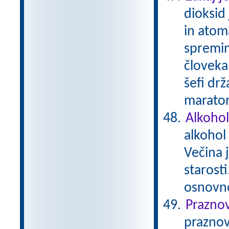
dioksid
in atom
spremin
človeka.
šefi drž
maratons
Alkohol
alkohol
Večina 
starost
osnovn
Prazno
praznov