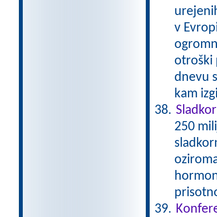
urejenih
v Evrop
ogromni
otroški
dnevu s
kam izg
Sladko
250 mil
sladkor
oziroma
hormona
prisotn
Konfere