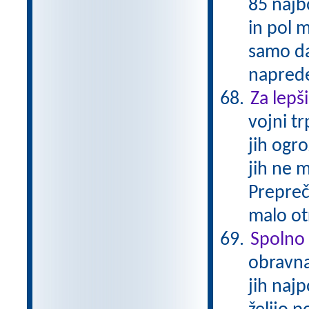
85 najbo
in pol m
samo da
naprede
Za lepši
vojni t
jih ogr
jih ne 
Prepreči
malo ot
Spolno 
obravna
jih najp