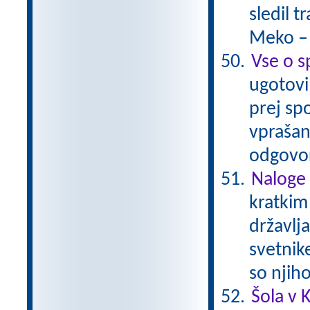
sledil 
Meko –
Vse o s
ugotovil
prej spo
vprašan
odgovor
Naloge 
kratkim
državlja
svetnik
so njih
Šola v K