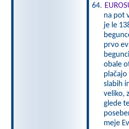
EUROS
na pot 
je le 13
begunce
prvo evr
begunci,
obale o
plačajo
slabih 
veliko, 
glede t
poseben
meje Ev