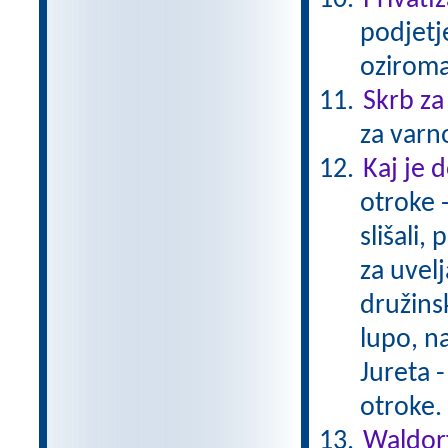
Privatiz
podjetje
oziroma
Skrb za
za varn
Kaj je
otroke -
slišali,
za uvel
družins
lupo, n
Jureta -
otroke
Waldorf