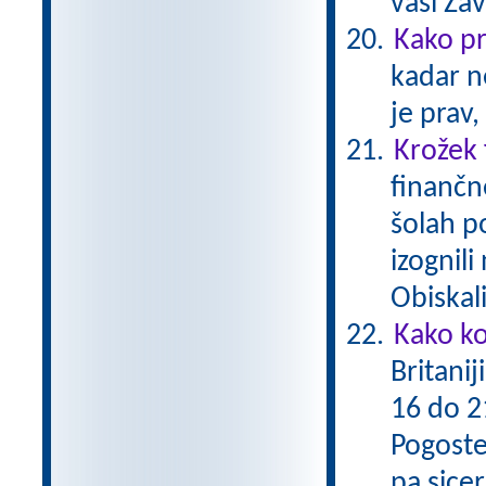
vasi Za
Kako p
kadar n
je prav,
Krožek
finančn
šolah po
izognil
Obiskal
Kako ko
Britanij
16 do 21
Pogoste
pa sicer