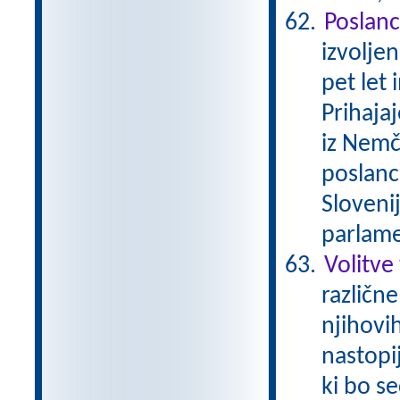
Poslanc
izvolje
pet let 
Prihajaj
iz Nemči
poslanc
Sloveni
parlame
Volitve
različne
njihovi
nastopij
ki bo s