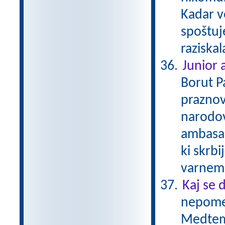
Kadar v
spoštuj
raziska
Junior
Borut P
praznov
narodov
ambasad
ki skrbi
varnem 
Kaj se 
nepomem
Medtem 