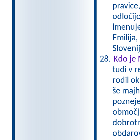
pravice,
odločijo
imenuje
Emilija,
Sloveni
Kdo je 
tudi v r
rodil ok
še majhe
pozneje
območju
dobrotn
obdarov