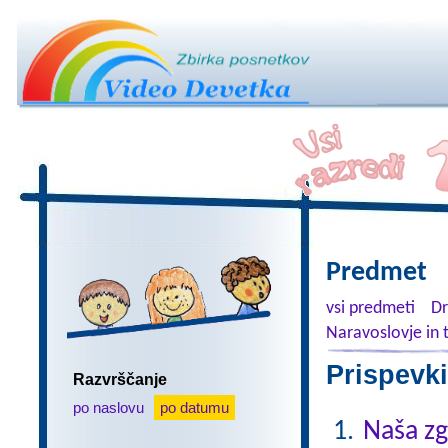
Predmet
vsi predmeti
Dr
Naravoslovje in 
Prispevki
Razvrščanje
po naslovu
po datumu
Naša z