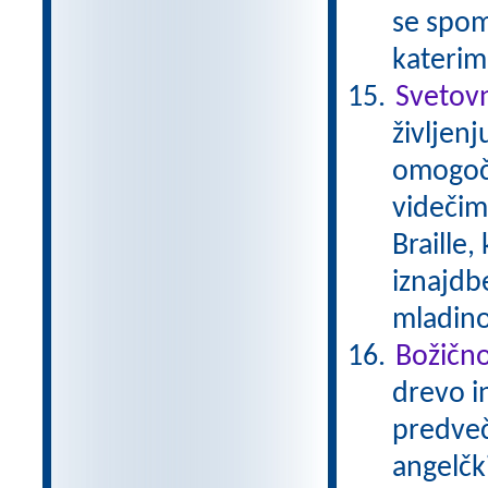
se spom
katerim
Svetovn
življenj
omogoča
videčimi
Braille,
iznajdb
mladino
Božičn
drevo in
predveče
angelčk