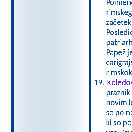
Poimeno
rimskega
začetek
Posledi
patriar
Papež j
carigraj
rimskok
Koledo
praznik 
novim l
se po n
ki so po