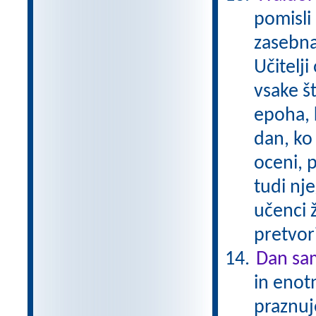
pomisli 
zasebna
Učitelji
vsake št
epoha, 
dan, ko 
oceni, 
tudi nj
učenci ž
pretvori
Dan sam
in enotn
praznuj