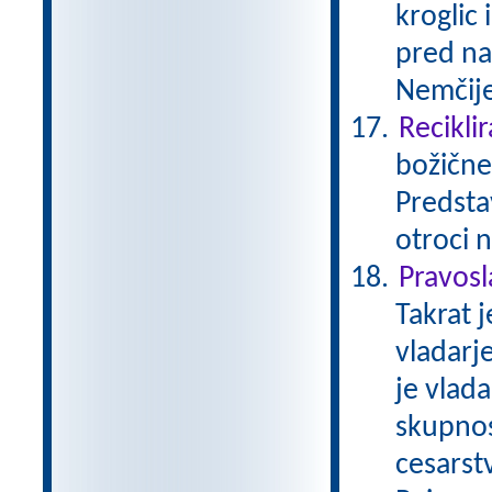
kroglic 
pred naš
Nemčije
Reciklir
božične
Predstav
otroci 
Pravos
Takrat j
vladarj
je vlad
skupnost
cesarstv