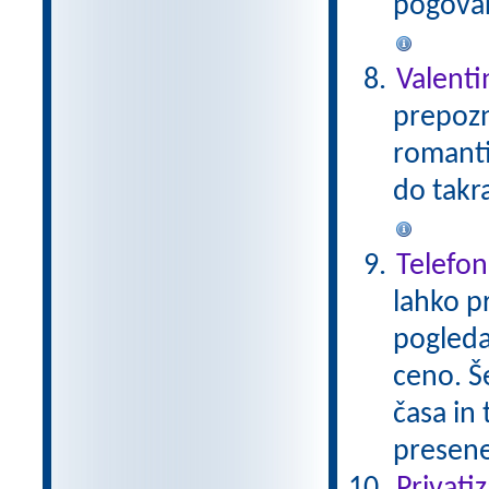
pogovar
Valent
prepozn
romanti
do takr
Telefon
lahko pr
pogleda
ceno. Š
časa in
presen