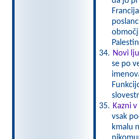
da jo pr
Francija
poslanc
območju 
Palestin
Novi lj
se po ve
imenova
Funkcij
slovestn
Kazni v 
vsak po
kmalu n
nikomur 