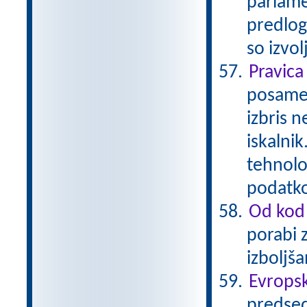
parlame
predlog
so izvo
Pravica
posamez
izbris n
iskalni
tehnolo
podatk
Od kod 
porabi 
izboljš
Evropsk
predsed