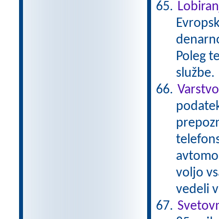
Lobiran
Evropsk
denarno
Poleg t
službe.
Varstv
podatek
prepozn
telefons
avtomob
voljo v
vedeli 
Svetov