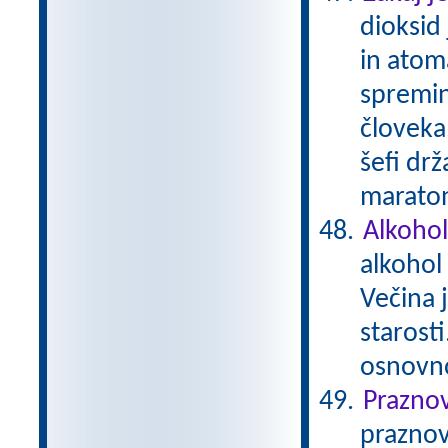
dioksid
in atom
spremin
človeka.
šefi drž
maratons
Alkohol
alkohol
Večina 
starost
osnovn
Prazno
praznov