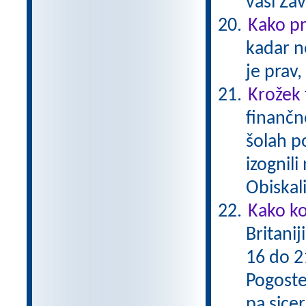
vasi Za
Kako p
kadar n
je prav,
Krožek
finančn
šolah po
izognil
Obiskal
Kako ko
Britanij
16 do 21
Pogoste
pa sicer