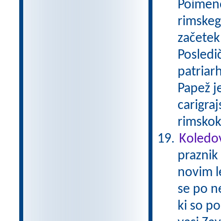
Poimeno
rimskega
začetek
Posledi
patriar
Papež j
carigraj
rimskok
Koledo
praznik 
novim l
se po n
ki so po