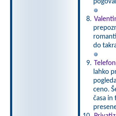
pogovar
Valent
prepozn
romanti
do takr
Telefon
lahko pr
pogleda
ceno. Š
časa in
presen