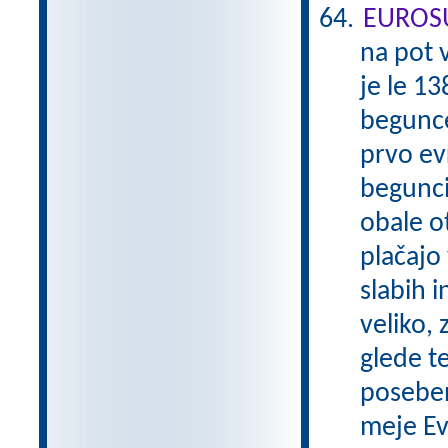
EUROS
na pot 
je le 13
begunce
prvo evr
begunci,
obale o
plačajo
slabih 
veliko, 
glede t
poseben
meje Ev