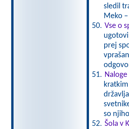
sledil 
Meko –
Vse o s
ugotovil
prej spo
vprašan
odgovor
Naloge 
kratkim
državlja
svetnik
so njih
Šola v K