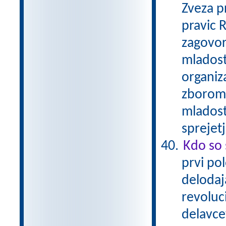
Zveza p
pravic 
zagovor
mladostn
organiz
zborom 
mladost
sprejet
Kdo so 
prvi pol
delodaja
revoluc
delavcev