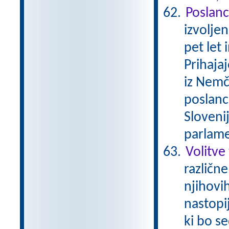
Poslanc
izvolje
pet let 
Prihajaj
iz Nemči
poslanc
Sloveni
parlame
Volitve
različne
njihovi
nastopij
ki bo s