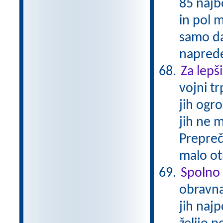
85 najbo
in pol m
samo da
naprede
Za lepši
vojni t
jih ogr
jih ne 
Prepreči
malo ot
Spolno 
obravna
jih najp