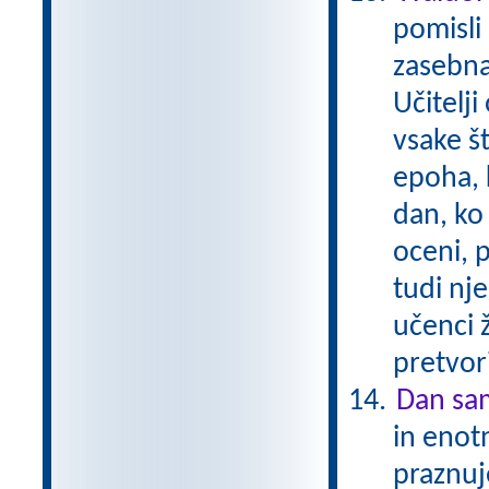
pomisli 
zasebna
Učitelji
vsake št
epoha, 
dan, ko 
oceni, 
tudi nj
učenci ž
pretvori
Dan sam
in enotn
praznuj