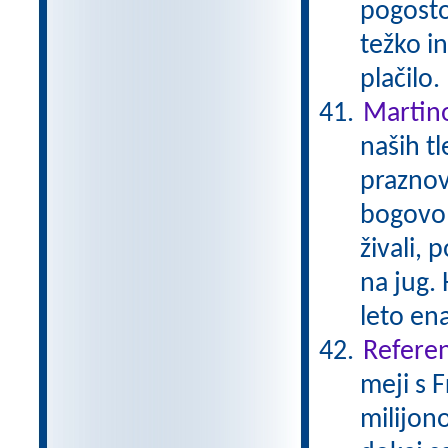
pogosto 
težko i
plačilo
Martin
naših tl
praznov
bogovom
živali, 
na jug. 
leto en
Referen
meji s 
milijono