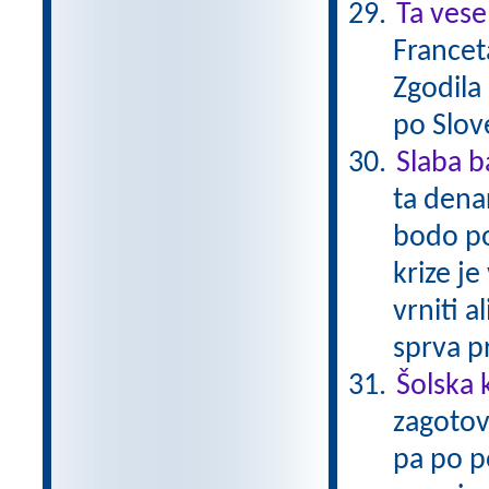
Ta vese
Francet
Zgodila
po Slov
Slaba 
ta dena
bodo po
krize je
vrniti a
sprva p
Šolska 
zagotov
pa po po