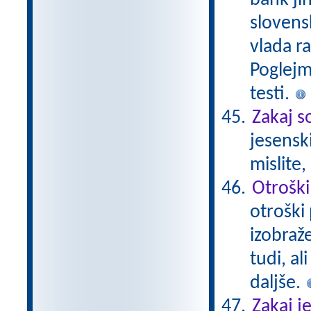
bank ji
slovensk
vlada r
Poglejm
testi.
Zakaj s
jesensk
mislite
Otroški
otroški 
izobraž
tudi, al
daljše.
Zakaj j