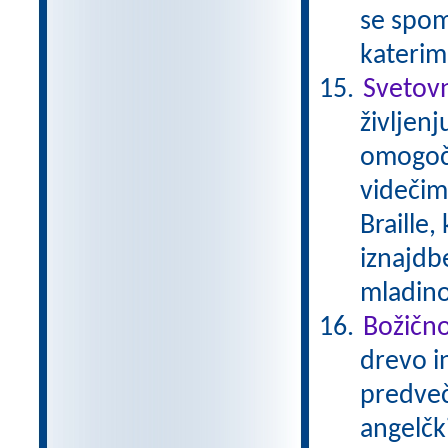
se spom
katerim
Svetovn
življenj
omogoča
videčimi
Braille,
iznajdb
mladino
Božičn
drevo in
predveče
angelčk