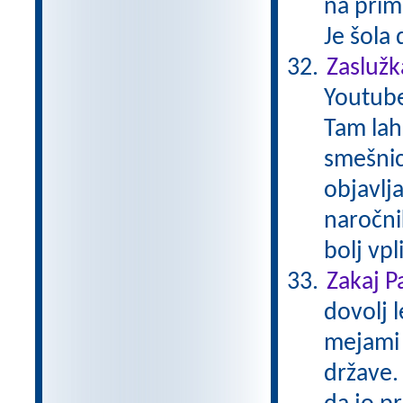
na prim
Je šola
Zaslužk
Youtube
Tam lah
smešnice
objavlja
naročni
bolj vp
Zakaj P
dovolj l
mejami 
države.