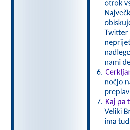
otrok v
Največk
obiskuj
Twitter 
neprije
nadlego
nami de
Cerkljan
nočjo n
preplav
Kaj pa 
Veliki B
ima tud