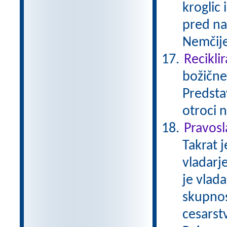
kroglic 
pred naš
Nemčije
Reciklir
božične
Predstav
otroci 
Pravos
Takrat j
vladarj
je vlad
skupnost
cesarstv