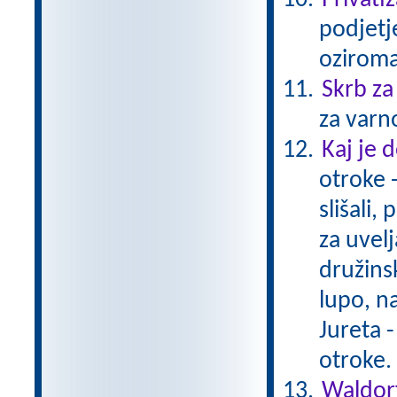
Privatiz
podjetje
oziroma
Skrb za
za varn
Kaj je
otroke -
slišali,
za uvel
družins
lupo, n
Jureta -
otroke
Waldorf