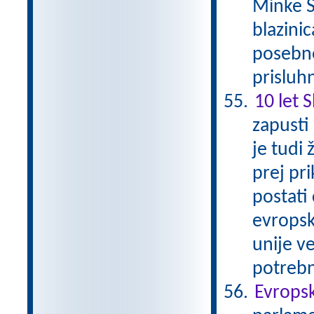
Minke S
blazinic
posebno
prisluh
10 let 
zapusti
je tudi 
prej pri
postati
evropsk
unije ve
potrebn
Evropsk