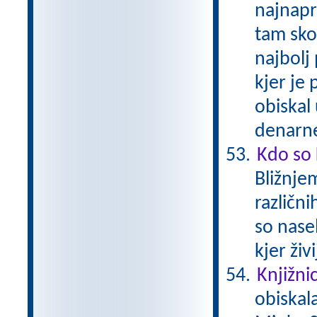
najnapr
tam skor
najbolj 
kjer je
obiskal
denarne
Kdo so 
Bližnjem
različn
so nasel
kjer živ
Knjižni
obiskal