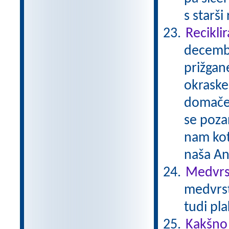
s starši
Reciklir
decembe
prižgane
okraske
domače 
se pozan
nam kot
naša A
Medvrst
medvrst
tudi pl
Kakšno