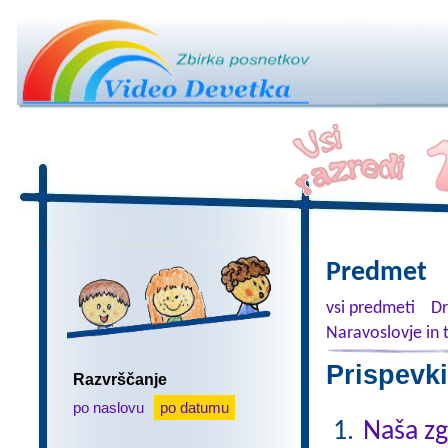
Predmet
vsi predmeti
Dr
Naravoslovje in 
Prispevki
Razvrščanje
po naslovu
po datumu
Naša z