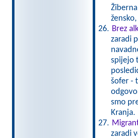
Žiberna 
žensko,
Brez al
zaradi 
navadno
spijejo 
posledi
šofer - 
odgovor
smo pre
Kranja.
Migrant
zaradi 