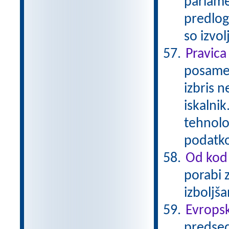
parlame
predlog
so izvo
Pravica
posamez
izbris n
iskalni
tehnolo
podatk
Od kod 
porabi 
izboljš
Evropsk
predsed