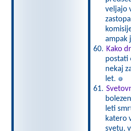
veljajo 
zastopa
komisij
ampak ji
Kako dr
postati 
nekaj z
let.
Svetovn
bolezen,
leti smr
katero v
svetu, v