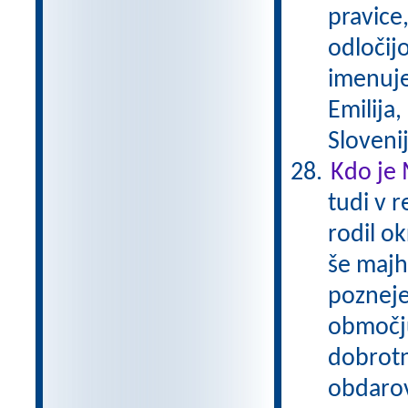
pravice,
odločijo
imenuje
Emilija,
Sloveni
Kdo je 
tudi v r
rodil ok
še majhe
pozneje
območju
dobrotn
obdarov