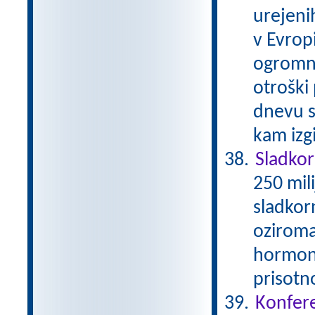
urejenih
v Evrop
ogromni
otroški
dnevu s
kam izg
Sladko
250 mil
sladkor
oziroma
hormona
prisotn
Konfere