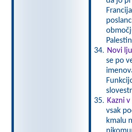
da jo pr
Francija
poslanc
območju 
Palestin
Novi lj
se po ve
imenova
Funkcij
slovestn
Kazni v 
vsak po
kmalu n
nikomur 