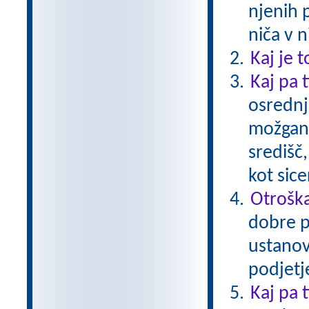
njenih 
niča v n
Kaj je t
Kaj pa t
osrednj
možgano
središč
kot sice
Otroška
dobre p
ustanovi
podjetje
Kaj pa 