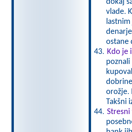
dokaj s
vlade. K
lastnim
denarje
ostane 
Kdo je 
poznali
kupoval
dobrine
orožje. 
Takšni 
Stresni
posebne