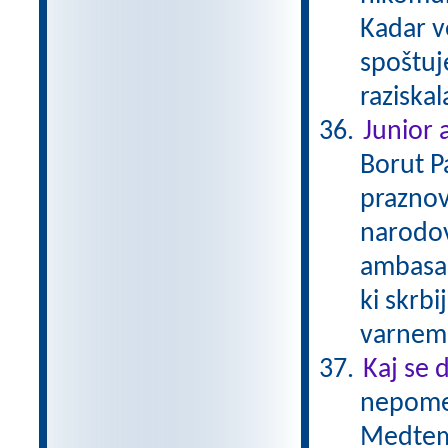
Kadar v
spoštuj
raziska
Junior
Borut P
praznov
narodov
ambasad
ki skrbi
varnem 
Kaj se 
nepomem
Medtem 