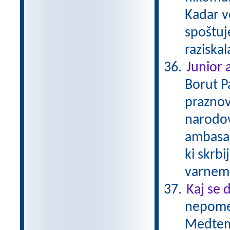
Kadar v
spoštuj
raziska
Junior
Borut P
praznov
narodov
ambasad
ki skrbi
varnem 
Kaj se 
nepomem
Medtem 