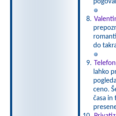
pogovar
Valent
prepozn
romanti
do takr
Telefon
lahko pr
pogleda
ceno. Š
časa in
presen