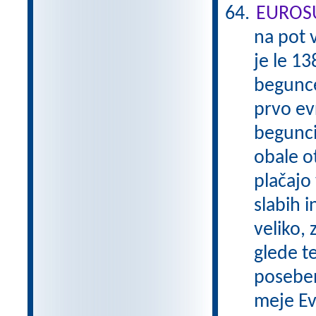
EUROS
na pot 
je le 13
begunce
prvo evr
begunci,
obale o
plačajo
slabih 
veliko, 
glede t
poseben
meje Ev