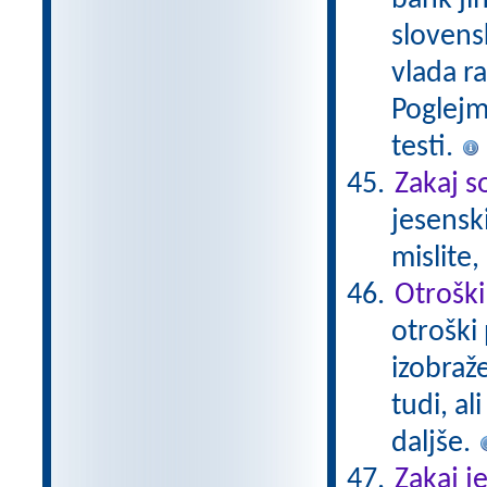
bank ji
slovensk
vlada r
Poglejm
testi.
Zakaj s
jesensk
mislite
Otroški
otroški 
izobraž
tudi, al
daljše.
Zakaj j