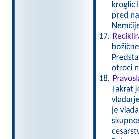
kroglic 
pred naš
Nemčije
Reciklir
božične
Predstav
otroci 
Pravos
Takrat j
vladarj
je vlad
skupnost
cesarstv