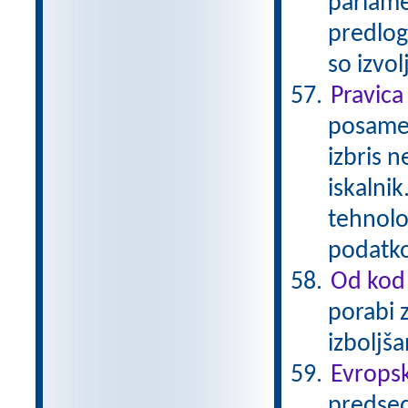
parlame
predlog
so izvo
Pravica
posamez
izbris n
iskalni
tehnolo
podatk
Od kod 
porabi 
izboljš
Evropsk
predsed