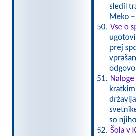
sledil 
Meko –
Vse o s
ugotovil
prej spo
vprašan
odgovor
Naloge 
kratkim
državlja
svetnik
so njih
Šola v K