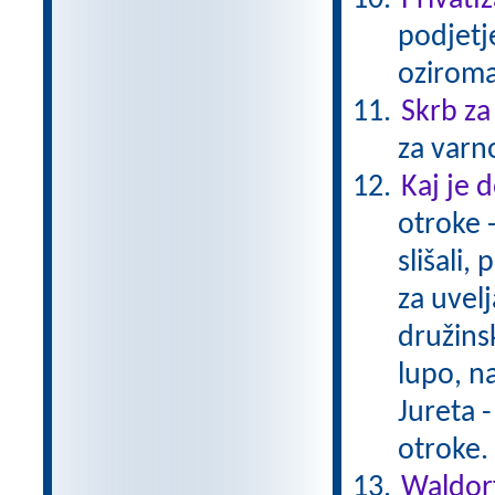
Privatiz
podjetje
oziroma
Skrb za
za varn
Kaj je
otroke -
slišali,
za uvel
družins
lupo, n
Jureta -
otroke
Waldorf