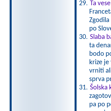
Ta vese
Francet
Zgodila
po Slov
Slaba 
ta dena
bodo po
krize je
vrniti a
sprva p
Šolska 
zagotov
pa po po