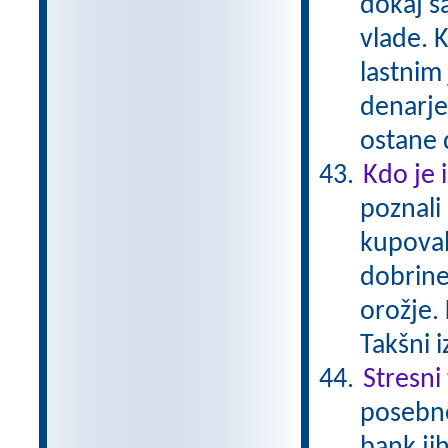
dokaj s
vlade. K
lastnim
denarje
ostane 
Kdo je 
poznali
kupoval
dobrine
orožje. 
Takšni 
Stresni
posebne