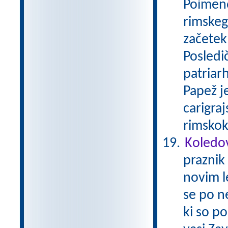
Poimeno
rimskega
začetek
Posledi
patriar
Papež j
carigraj
rimskok
Koledo
praznik 
novim l
se po n
ki so po