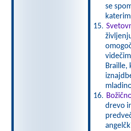
se spom
katerim
Svetovn
življenj
omogoča
videčimi
Braille,
iznajdb
mladino
Božičn
drevo in
predveče
angelčk