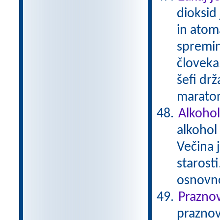
dioksid
in atom
spremin
človeka.
šefi drž
maratons
Alkohol
alkohol
Večina 
starost
osnovn
Prazno
praznov