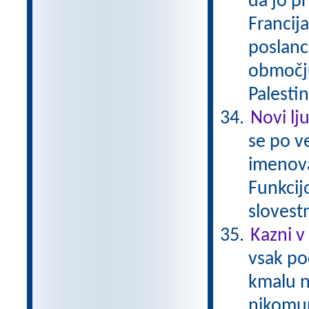
da jo pr
Francija
poslanc
območju 
Palestin
Novi lj
se po ve
imenova
Funkcij
slovestn
Kazni v 
vsak po
kmalu n
nikomur 