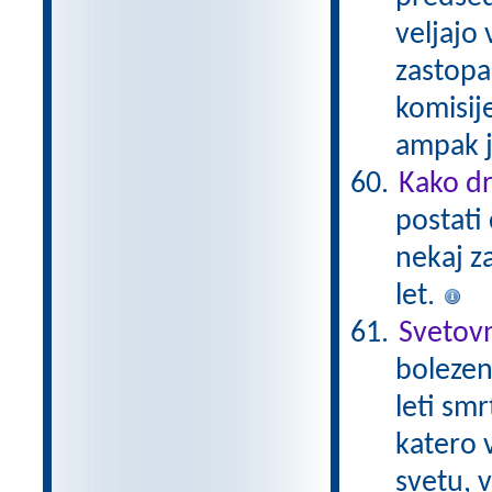
veljajo 
zastopa
komisij
ampak ji
Kako dr
postati 
nekaj z
let.
Svetovn
bolezen,
leti smr
katero v
svetu, v