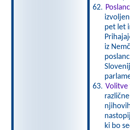
Poslanc
izvolje
pet let 
Prihajaj
iz Nemči
poslanc
Sloveni
parlame
Volitve
različne
njihovi
nastopij
ki bo s