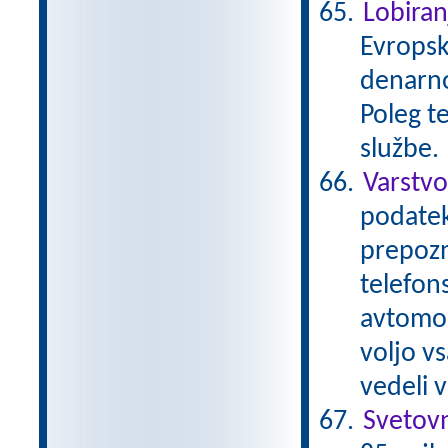
Lobiran
Evropsk
denarno
Poleg t
službe.
Varstv
podatek
prepozn
telefons
avtomob
voljo v
vedeli 
Svetov