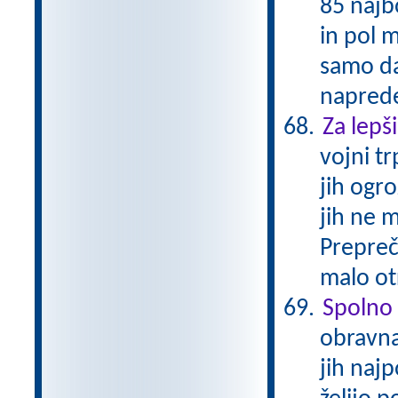
85 najbo
in pol m
samo da
naprede
Za lepši
vojni t
jih ogr
jih ne 
Prepreči
malo ot
Spolno 
obravna
jih najp