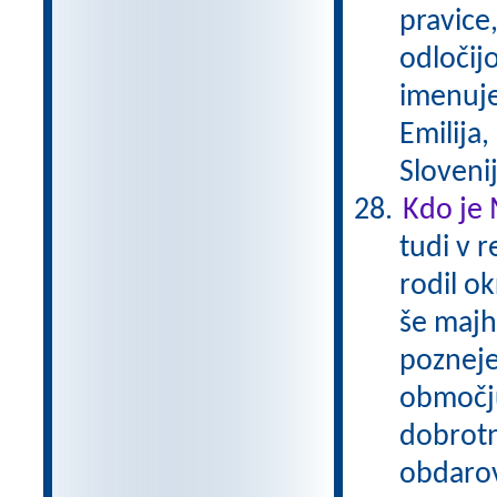
pravice,
odločijo
imenuje
Emilija,
Sloveni
Kdo je 
tudi v r
rodil ok
še majhe
pozneje
območju
dobrotn
obdarov