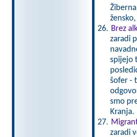
Žiberna 
žensko,
Brez al
zaradi 
navadno
spijejo 
posledi
šofer - 
odgovor
smo pre
Kranja.
Migrant
zaradi 