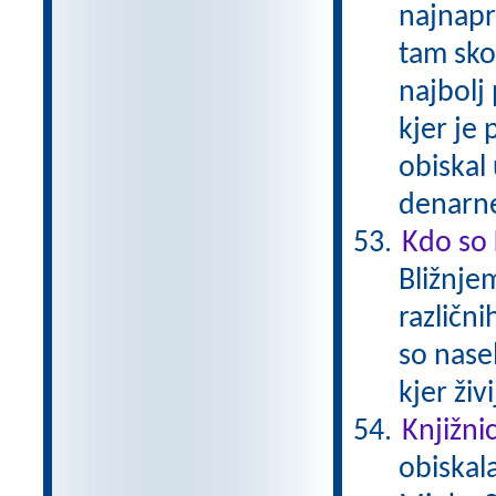
najnapr
tam skor
najbolj 
kjer je
obiskal
denarne
Kdo so 
Bližnjem
različn
so nasel
kjer živ
Knjižni
obiskal