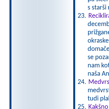
s starši
Reciklir
decembe
prižgane
okraske
domače 
se pozan
nam kot
naša A
Medvrst
medvrst
tudi pl
Kakšno