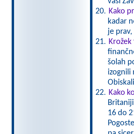
vasi Za
Kako p
kadar n
je prav,
Krožek
finančn
šolah po
izognil
Obiskal
Kako ko
Britanij
16 do 21
Pogoste
pa sicer