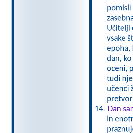
pomisli 
zasebna
Učitelji
vsake št
epoha, 
dan, ko 
oceni, 
tudi nj
učenci ž
pretvori
Dan sam
in enotn
praznuj