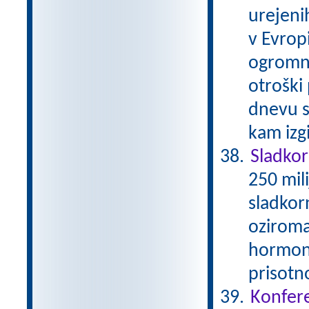
urejenih
v Evrop
ogromni
otroški
dnevu s
kam izg
Sladko
250 mil
sladkor
oziroma
hormona
prisotn
Konfere