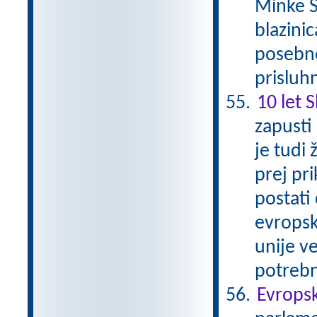
Minke S
blazinic
posebno
prisluh
10 let 
zapusti
je tudi 
prej pri
postati
evropsk
unije ve
potrebn
Evropsk