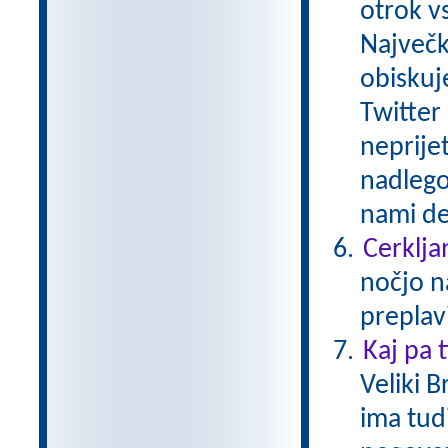
otrok v
Največk
obiskuj
Twitter 
neprije
nadlego
nami de
Cerkljan
nočjo n
preplav
Kaj pa 
Veliki B
ima tud