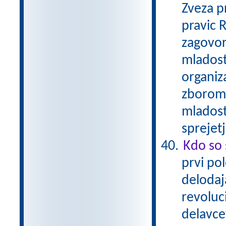
Zveza p
pravic 
zagovor
mladostn
organiz
zborom 
mladost
sprejet
Kdo so 
prvi pol
delodaja
revoluc
delavcev