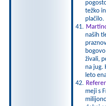
pogosto 
težko i
plačilo
Martin
naših tl
praznov
bogovom
živali, 
na jug. 
leto en
Referen
meji s 
milijono