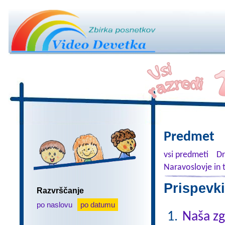
Predmet
vsi predmeti
Dr
Naravoslovje in 
Prispevki
Razvrščanje
po naslovu
po datumu
Naša z