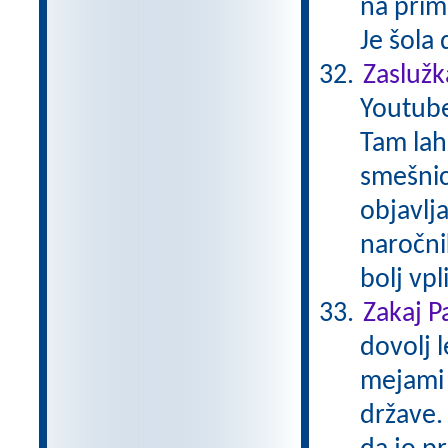
na prim
Je šola
Zaslužk
Youtube
Tam lah
smešnice
objavlja
naročni
bolj vp
Zakaj P
dovolj l
mejami 
države.