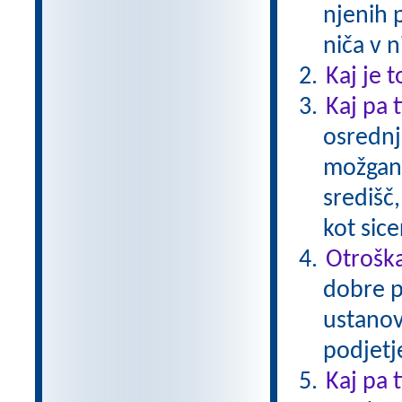
njenih 
niča v n
Kaj je t
Kaj pa t
osrednj
možgano
središč
kot sice
Otroška
dobre p
ustanovi
podjetje
Kaj pa 