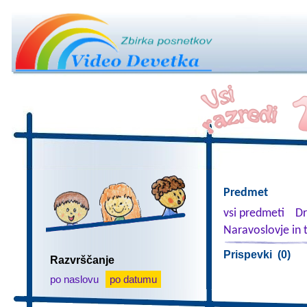
Predmet
vsi predmeti
Dr
Naravoslovje in 
Prispevki (0)
Razvrščanje
po naslovu
po datumu