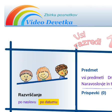
Predmet
vsi predmeti
Dr
Naravoslovje in 
Prispevki (0)
Razvrščanje
po naslovu
po datumu