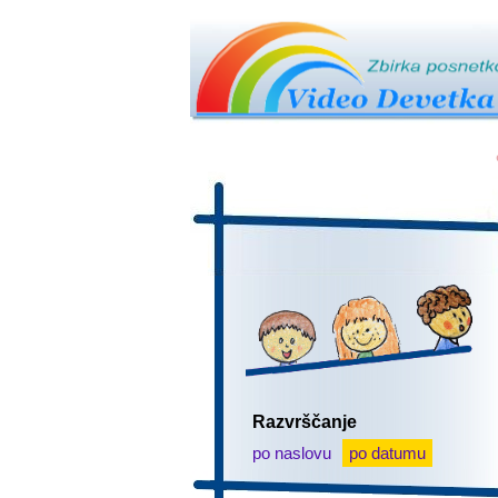
Razvrščanje
po naslovu
po datumu