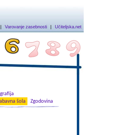
|
Varovanje zasebnosti
|
Učiteljska.net
rafija
abavna šola
Zgodovina