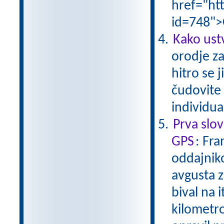
href="ht
id=748">
Kako ust
orodje za
hitro se 
čudovite 
individu
Prva slo
GPS
: Fra
oddajniko
avgusta z
bival na i
kilometrov