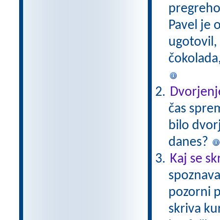
pregreho 
Pavel je 
ugotovil,
čokolada,
Dvorjenj
čas sprem
bilo dvor
danes?
Kaj se sk
spoznava
pozorni p
skriva ku