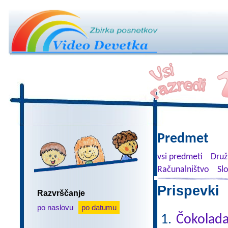
Predmet
vsi predmeti
Druž
Računalništvo
Sl
Prispevki 
Razvrščanje
po naslovu
po datumu
Čokolad