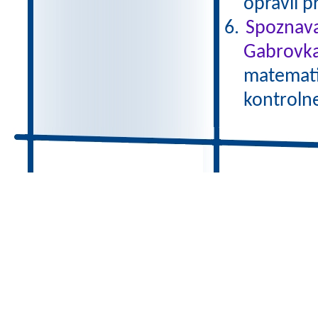
opravil p
Spoznava
Gabrovka
matematik
kontroln