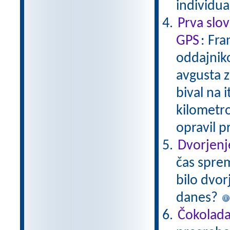
individu
Prva slo
GPS
: Fra
oddajniko
avgusta z
bival na i
kilometrov
opravil p
Dvorjenj
čas sprem
bilo dvor
danes?
Čokolad