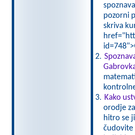
spoznava
pozorni p
skriva ku
href="ht
id=748">
Spoznava
Gabrovka
matematik
kontroln
Kako ust
orodje za
hitro se 
čudovite 