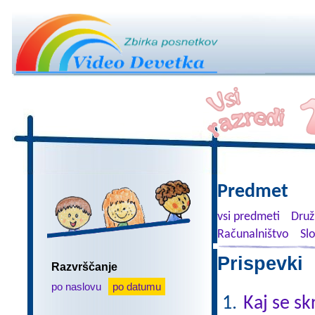
Predmet
vsi predmeti
Druž
Računalništvo
Sl
Prispevki 
Razvrščanje
po naslovu
po datumu
Kaj se sk