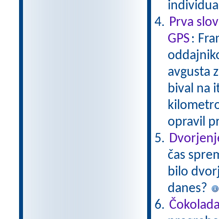
individu
Prva slo
GPS
: Fra
oddajniko
avgusta z
bival na i
kilometrov
opravil p
Dvorjenj
čas sprem
bilo dvor
danes?
Čokolad