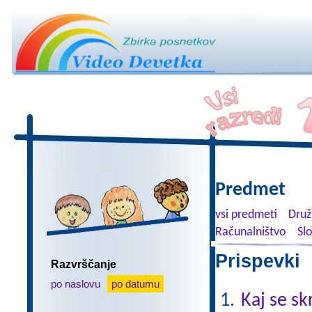
Predmet
vsi predmeti
Druž
Računalništvo
Sl
Prispevki 
Razvrščanje
po naslovu
po datumu
Kaj se sk