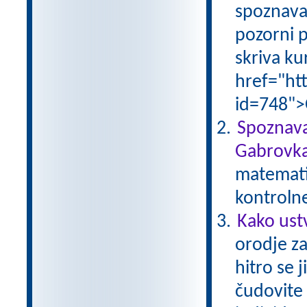
spoznava
pozorni p
skriva ku
href="ht
id=748">
Spoznava
Gabrovka
matematik
kontroln
Kako ust
orodje za
hitro se 
čudovite 