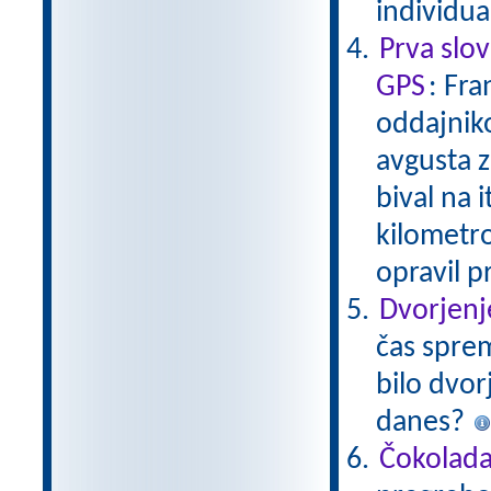
individu
Prva slo
GPS
: Fra
oddajniko
avgusta z
bival na i
kilometrov
opravil p
Dvorjenj
čas sprem
bilo dvor
danes?
Čokolad