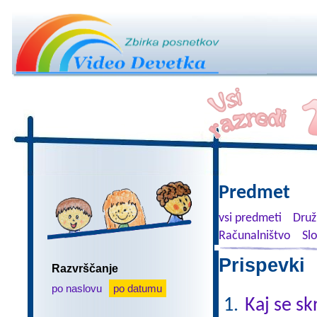
Predmet
vsi predmeti
Druž
Računalništvo
Sl
Prispevki 
Razvrščanje
po naslovu
po datumu
Kaj se sk