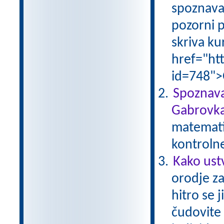
spoznava
pozorni p
skriva ku
href="ht
id=748">
Spoznava
Gabrovka
matematik
kontroln
Kako ust
orodje za
hitro se 
čudovite 