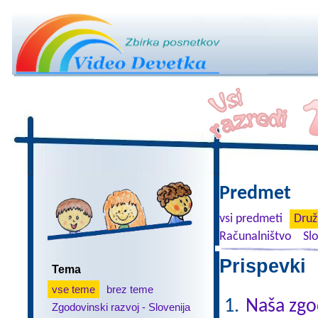
Predmet
vsi predmeti
Druž
Računalništvo
Sl
Prispevki 
Tema
vse teme
brez teme
Naša zgo
Zgodovinski razvoj - Slovenija