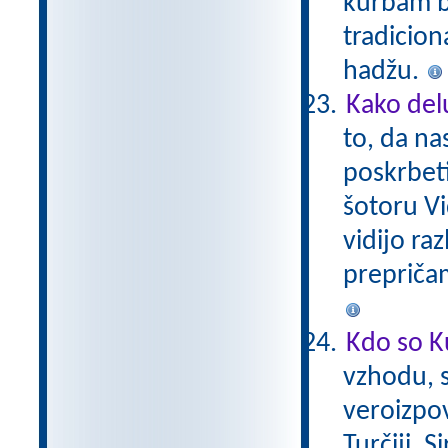
kurbam ba
tradicio
hadžu.
Kako del
to, da na
poskrbeti
šotoru Vi
vidijo ra
prepriča
Kdo so K
vzhodu, s
veroizpov
Turčiji, S