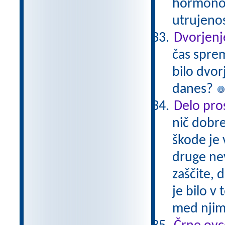
hormonov
utrujeno
Dvorjenj
čas sprem
bilo dvor
danes?
Delo pros
nič dobre
škode je 
druge nev
zaščite, 
je bilo v
med njimi