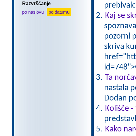
Razvrščanje
prebivalc
po naslovu
po datumu
Kaj se sk
spoznava
pozorni p
skriva ku
href="ht
id=748">
Ta norčav
nastala p
Dodan po
Kolišče -
predstavl
Kako nar