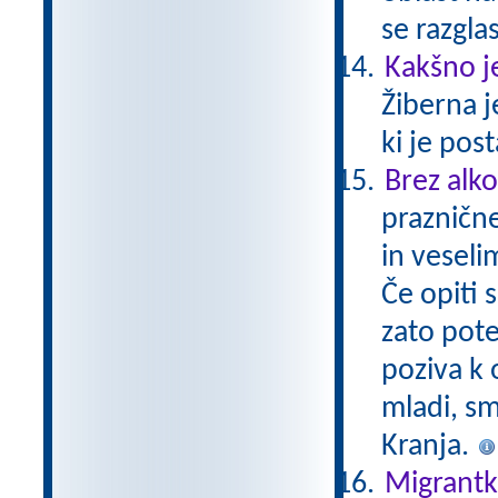
se razgla
Kakšno j
Žiberna j
ki je pos
Brez alko
prazničn
in veseli
Če opiti 
zato pote
poziva k
mladi, sm
Kranja.
Migrantka