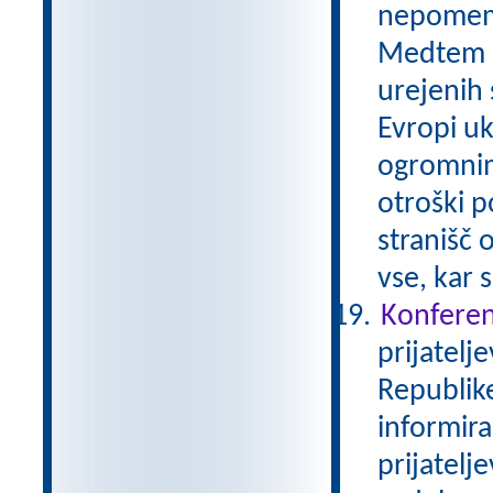
nepomemb
Medtem ko
urejenih 
Evropi uk
ogromnim
otroški 
stranišč 
vse, kar 
Konferen
prijatelj
Republike
informira
prijatelj