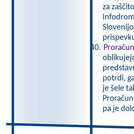
za zaščit
Infodrom 
Slovenijo
prispevku
Proraču
oblikujej
predstavn
potrdi, g
je šele ta
Proračun 
pa je do