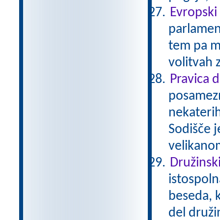
Evropski
parlament
tem pa mo
volitvah 
Pravica 
posamezni
nekaterih
Sodišče j
velikano
Družinsk
istospoln
beseda, k
del družin