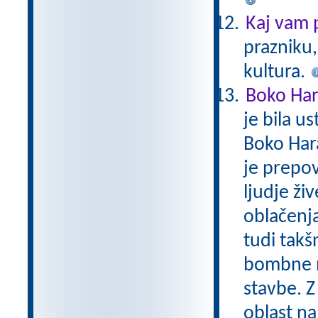
Kaj vam 
prazniku,
kultura.
Boko Ha
je bila u
Boko Har
je prepov
ljudje živ
oblačenja
tudi takš
bombne na
stavbe. Z
oblast na