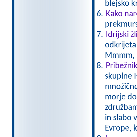
blejsko 
Kako nar
prekmurs
Idrijski žl
odkrijeta
Mmmm, s
Pribežniki
skupine I
množično
morje do
združbam 
in slabo 
Evrope, k