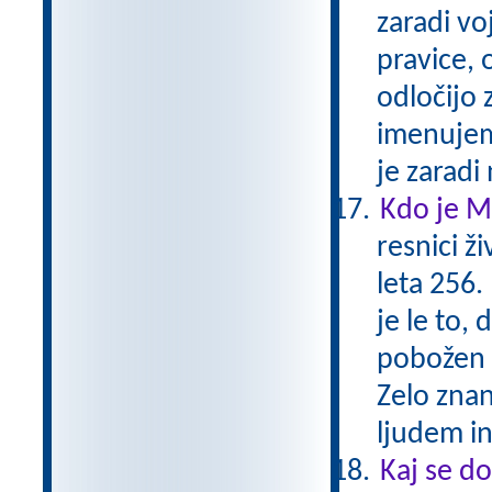
zaradi vo
pravice, 
odločijo 
imenujemo
je zaradi
Kdo je M
resnici ži
leta 256.
je le to,
pobožen 
Zelo znan
ljudem i
Kaj se do