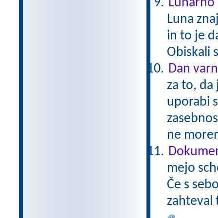
Lunarno 
Luna zna
in to je 
Obiskali 
Dan varn
za to, da
uporabi 
zasebnos
ne morem
Dokument
mejo sch
Če s sebo
zahteval 