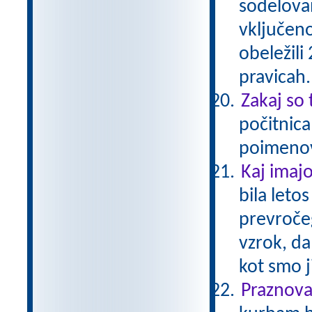
sodelova
vključeno
obeležili
pravicah
Zakaj so
počitnica
poimeno
Kaj imajo
bila leto
prevročeg
vzrok, da
kot smo j
Praznova