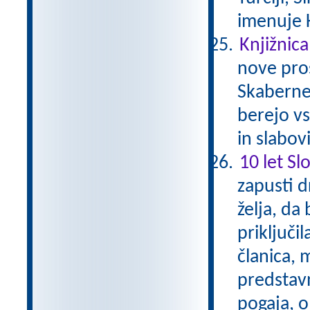
imenuje 
Knjižnica
nove pros
Skaberne 
berejo vs
in slabov
10 let Sl
zapusti d
želja, da
priključil
članica, 
predstavn
pogaja, o