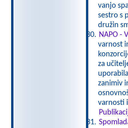
vanjo spa
sestro s
družin sm
NAPO - 
varnost i
konzorcij
za učitelj
uporabila
zanimiv in
osnovnoš
varnosti 
Publikaci
Spomlad