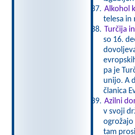
Alkohol 
telesa in
Turčija i
so 16. d
dovoljeva
evropskih
pa je Tur
unijo. A 
članica E
Azilni d
v svoji d
ogrožajo 
tam prosi