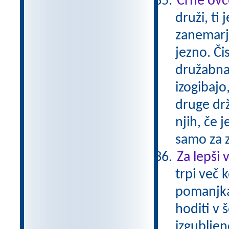
Črne ovc
druži, ti
zanemarje
jezno. Či
družabna b
izogibajo,
druge drž
njih, če 
samo za 
Za lepši 
trpi več 
pomanjkan
hoditi v
izgubljen