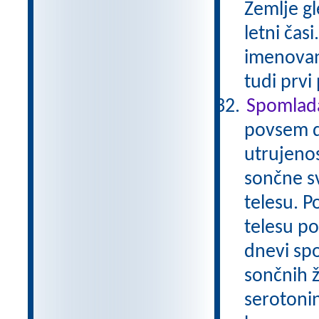
Zemlje gl
letni čas
imenovano
tudi prvi
Spomlada
povsem d
utrujenos
sončne s
telesu. P
telesu p
dnevi spo
sončnih 
serotonin