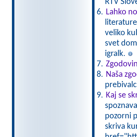
RTV Slove
Lahko no
literatur
veliko ku
svet domiš
igralk.
Zgodovin
Naša zgo
prebivalc
Kaj se sk
spoznava
pozorni p
skriva ku