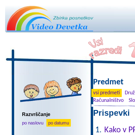
Predmet
vsi predmeti
Druž
Računalništvo
Sl
Prispevki 
Razvrščanje
po naslovu
po datumu
Kako v P