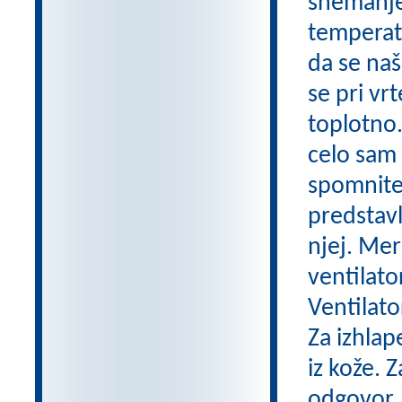
snemanje
temperatu
da se naš
se pri vr
toplotno.
celo sam 
spomnite 
predstavl
njej. Mer
ventilato
Ventilato
Za izhlap
iz kože. 
odgovor