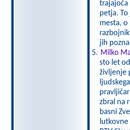
trajajoča
petja. To
mesta, o 
razbojni
jih pozna
Milko Mat
sto let o
življenje
ljudskega 
pravljičar
zbral na 
basni Zver
lutkovne i