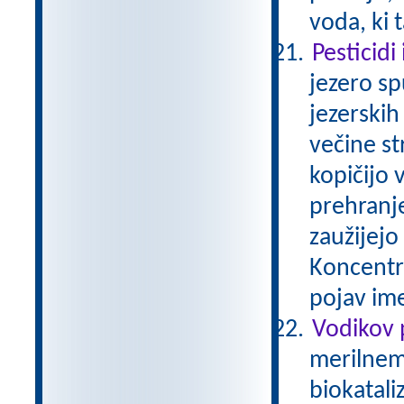
voda, ki 
Pesticidi
jezero sp
jezerskih
večine st
kopičijo 
prehranj
zaužijejo 
Koncentra
pojav im
Vodikov 
merilnem 
biokatali