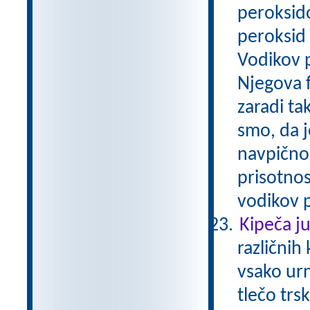
peroksid
peroksid 
Vodikov p
Njegova f
zaradi t
smo, da j
navpično 
prisotnos
vodikov p
Kipeča j
različnih 
vsako ur
tlečo tr