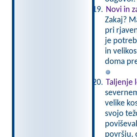
Novi in za
Zakaj? Mas
pri rjaven
je potreb
in veliko
doma prep
Taljenje 
severnem
velike ko
svojo tež
poviševal
površju, 