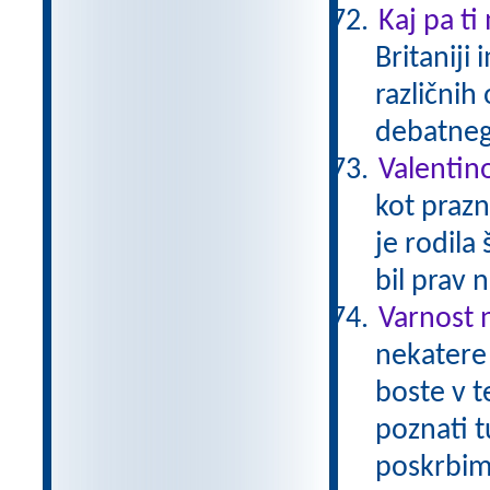
Kaj pa ti
Britaniji
različnih
debatneg
Valentin
kot prazn
je rodila
bil prav 
Varnost 
nekatere 
boste v t
poznati t
poskrbimo