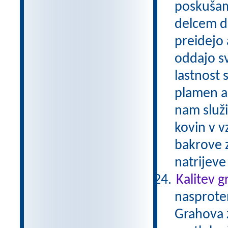
poskušam
delcem do
preidejo 
oddajo sv
lastnost 
plamen al
nam služ
kovin v v
bakrove z
natrijev
Kalitev 
nasproten
Grahova z