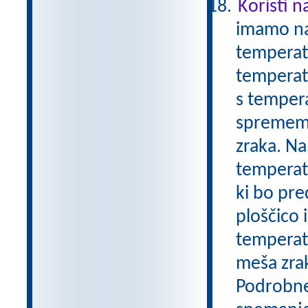
Koristi n
imamo nam
temperatu
temperatu
s tempera
sprememb.
zraka. Na
temperatu
ki bo pre
ploščico
temperatu
meša zrak
Podrobnej