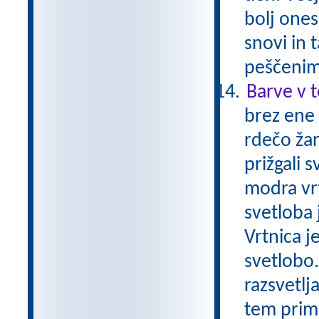
bolj ones
snovi in 
peščenim
Barve v 
brez ene
rdečo žar
prižgali 
modra vrt
svetloba j
Vrtnica j
svetlobo
razsvetlj
tem prime