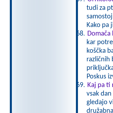
tudi za p
samostoj
Kako pa 
Domača b
kar potre
koščka ba
različnih
priključk
Poskus iz
Kaj pa ti
vsak dan 
gledajo v
družabna 