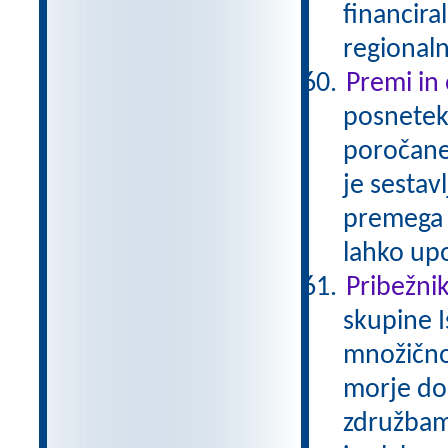
financira
regionaln
Premi in
posnetek 
poročaneg
je sestav
premega 
lahko up
Pribežniki
skupine I
množično
morje do
združbam 