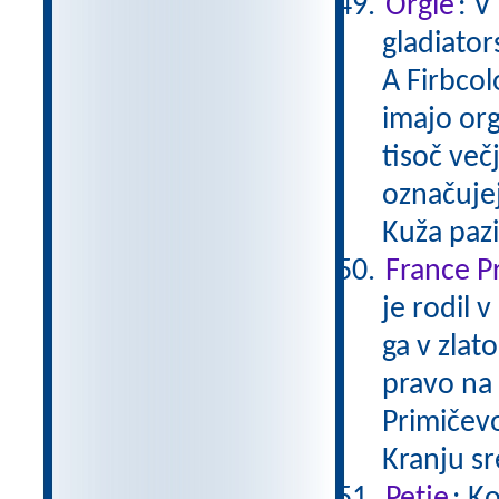
Orgle
: V
gladiator
A Firbcol
imajo orgl
tisoč večj
označujej
Kuža paz
France P
je rodil 
ga v zlat
pravo na 
Primičevo 
Kranju s