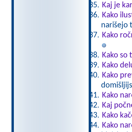
Kaj je ka
Kako ilus
narišejo 
Kako roč
Kako so t
Kako del
Kako pre
domišljij
Kako nar
Kaj počn
Kako kač
Kako nar