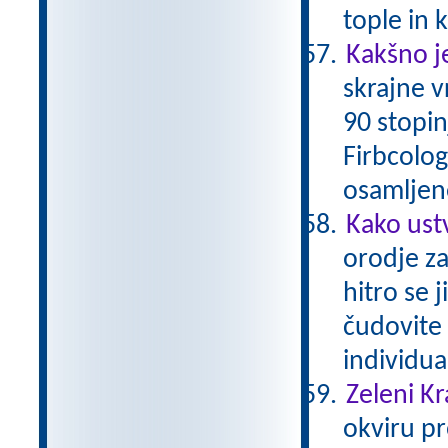
tople in
Kakšno je
skrajne 
90 stopin
Firbcologi
osamljene
Kako ust
orodje za
hitro se 
čudovite 
individu
Zeleni Kr
okviru pr