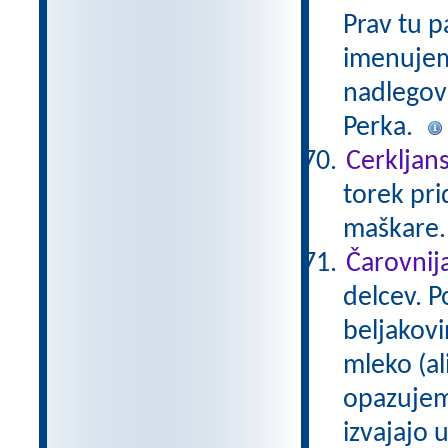
Prav tu p
imenujem
nadlegova
Perka.
Cerkljans
torek pri
maškare
Čarovnij
delcev. 
beljakovi
mleko (al
opazujem
izvajajo 