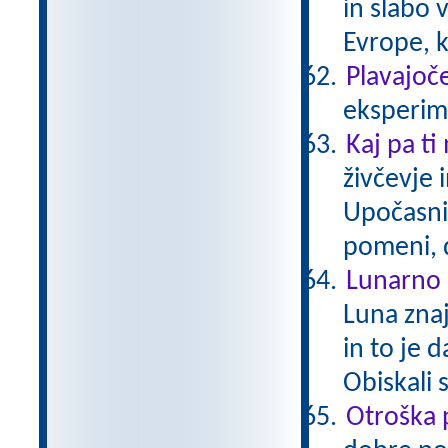
in slabo 
Evrope, k
Plavajoče
eksperime
Kaj pa ti
živčevje 
Upočasni
pomeni, 
Lunarno 
Luna zna
in to je 
Obiskali 
Otroška 