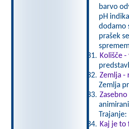
barvo odv
pH indika
dodamo sl
prašek s
spreme
Kolišče -
predstavl
Zemlja - 
Zemlja pr
Zasebno ž
animirani
Trajanje:
Kaj je to