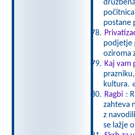
družbena
počitnica
postane 
Privatiza
podjetje 
oziroma z
Kaj vam 
prazniku,
kultura.
Ragbi
: 
zahteva n
z navodil
se lažje