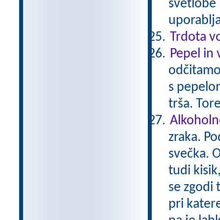
svetlobe 
uporablj
Trdota v
Pepel in 
odčitamo
s pepelo
trša. Tor
Alkoholn
zraka. Po
svečka. O
tudi kisi
se zgodi 
pri kater