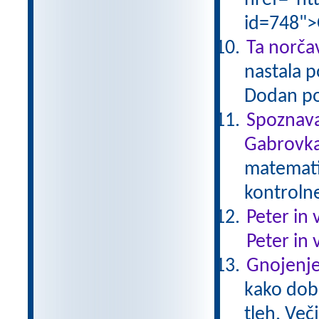
href="ht
id=748">
Ta norčav
nastala p
Dodan po
Spoznava
Gabrovka
matematik
kontroln
Peter in 
Peter in 
Gnojenje
kako dobr
tleh. Več