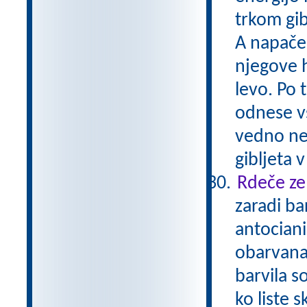
trkom gib
A napačen
njegove h
levo. Po 
odnese vs
vedno nek
gibljeta 
Rdeče zel
zaradi ba
antociani
obarvana
barvila so
ko liste 