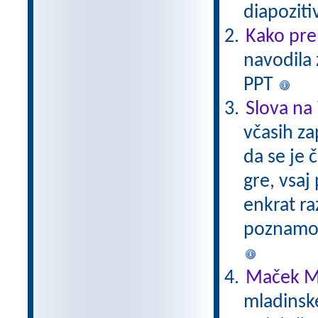
diapoziti
Kako pre
navodila 
PPT
Slova na 
včasih za
da se je 
gre, vsaj 
enkrat ra
poznamo.
Maček M
mladinsk