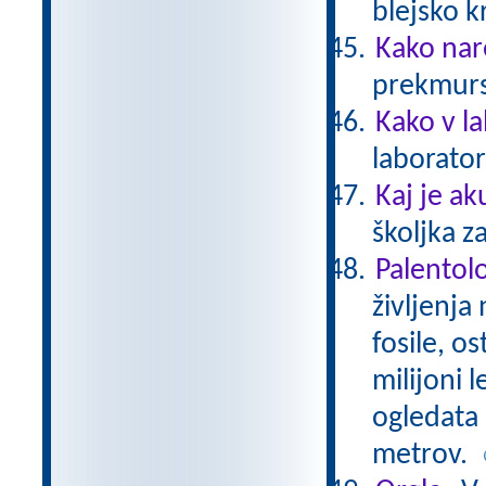
blejsko 
Kako nar
prekmurs
Kako v l
laborator
Kaj je ak
školjka z
Palentol
življenja
fosile, os
milijoni l
ogledata 
metrov.