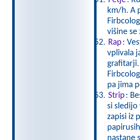
Petje
: K
km/h. A p
Firbcolog
višine se
Rap
: Ves
vplivala 
grafitarj
Firbcolog
pa jima 
Strip
: Be
si sledij
zapisi iz
papirusih
nastane 