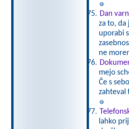
Dan varn
za to, da
uporabi 
zasebnos
ne morem
Dokument
mejo sch
Če s sebo
zahteval 
Telefons
lahko pri