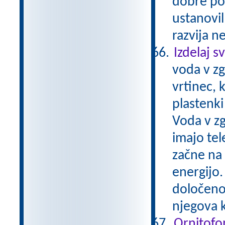
dobre pos
ustanovil
razvija n
Izdelaj s
voda v zg
vrtinec, 
plastenki
Voda v zg
imajo tel
začne na 
energijo.
določeno 
njegova k
Ornitofo