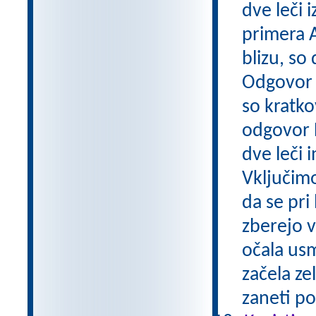
dve leči 
primera A
blizu, so
Odgovor A
so kratko
odgovor 
dve leči 
Vključimo
da se pri 
zberejo v
očala usm
začela ze
zaneti po