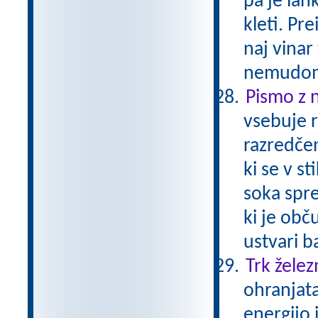
pa je lahk
kleti. Pre
naj vinar
nemudom
Pismo z 
vsebuje r
razredčen
ki se v s
soka spre
ki je obč
ustvari b
Trk želez
ohranjata
energijo 