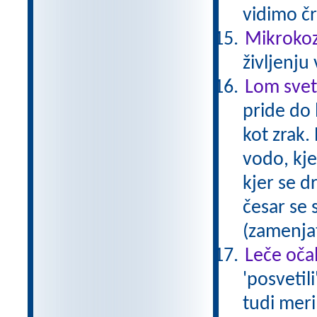
vidimo č
Mikrokozm
življenju
Lom svet
pride do 
kot zrak.
vodo, kje
kjer se d
česar se 
(zamenjat
Leče očal
'posvetil
tudi meri