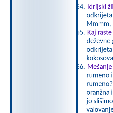
Idrijski žl
odkrijeta
Mmmm, s
Kaj raste
deževne 
odkrijeta,
kokosova
Mešanje
rumeno i
rumeno? V
oranžna i
jo slišim
valovanje