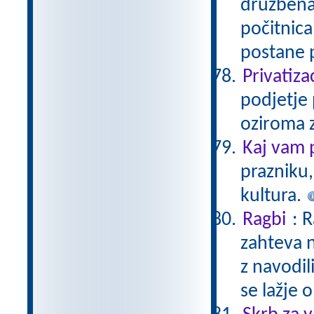
družbena
počitnica
postane 
Privatiza
podjetje 
oziroma z
Kaj vam 
prazniku,
kultura.
Ragbi
: 
zahteva n
z navodil
se lažje