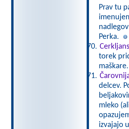
Prav tu p
imenujem
nadlegova
Perka.
Cerkljans
torek pri
maškare
Čarovnij
delcev. 
beljakovi
mleko (al
opazujem
izvajajo 