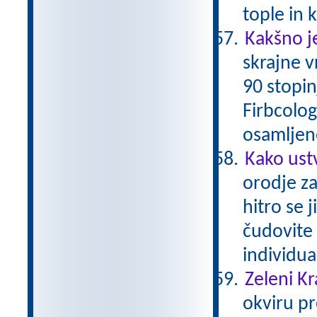
tople in
Kakšno je
skrajne 
90 stopin
Firbcologi
osamljene
Kako ust
orodje za
hitro se 
čudovite 
individu
Zeleni Kr
okviru pr