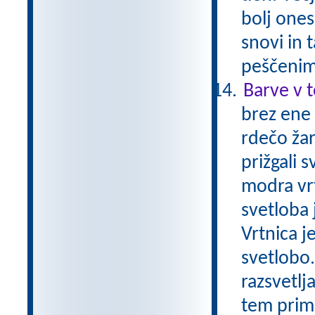
bolj ones
snovi in 
peščenim
Barve v 
brez ene
rdečo žar
prižgali 
modra vrt
svetloba j
Vrtnica j
svetlobo
razsvetlj
tem prime