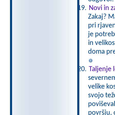
Novi in za
Zakaj? Mas
pri rjaven
je potreb
in veliko
doma prep
Taljenje 
severnem
velike ko
svojo tež
poviševal
površju, 