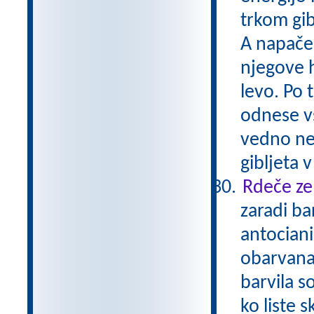
trkom gib
A napačen
njegove h
levo. Po 
odnese vs
vedno nek
gibljeta 
Rdeče zel
zaradi ba
antociani
obarvana
barvila so
ko liste 