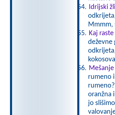
Idrijski žl
odkrijeta
Mmmm, s
Kaj raste
deževne 
odkrijeta,
kokosova
Mešanje
rumeno i
rumeno? V
oranžna i
jo slišim
valovanje