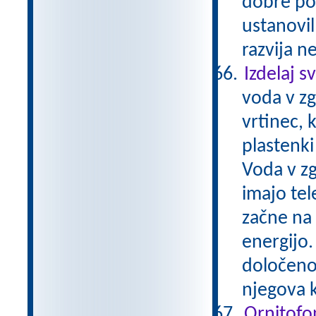
dobre pos
ustanovil
razvija n
Izdelaj s
voda v zg
vrtinec, 
plastenki
Voda v zg
imajo tel
začne na 
energijo.
določeno 
njegova k
Ornitofo