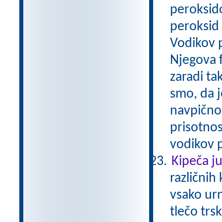
peroksid
peroksid 
Vodikov p
Njegova f
zaradi t
smo, da j
navpično 
prisotnos
vodikov p
Kipeča j
različnih 
vsako ur
tlečo tr