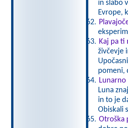
in slabo 
Evrope, k
Plavajoče
eksperime
Kaj pa ti
živčevje 
Upočasni
pomeni, 
Lunarno 
Luna zna
in to je 
Obiskali 
Otroška 