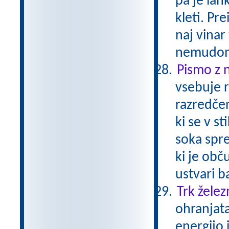
pa je lahk
kleti. Pre
naj vinar
nemudom
Pismo z 
vsebuje r
razredčen
ki se v s
soka spre
ki je obč
ustvari b
Trk želez
ohranjata
energijo 