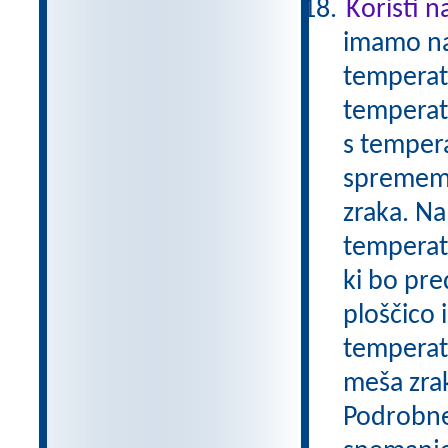
Koristi n
imamo nam
temperatu
temperatu
s tempera
sprememb.
zraka. Na
temperatu
ki bo pre
ploščico
temperatu
meša zrak
Podrobnej