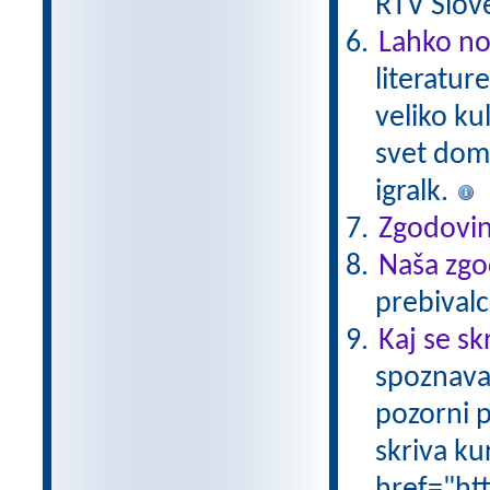
RTV Slove
Lahko no
literatur
veliko ku
svet domiš
igralk.
Zgodovin
Naša zgo
prebivalc
Kaj se sk
spoznava
pozorni p
skriva ku