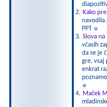
diapoziti
Kako pre
navodila 
PPT
Slova na 
včasih za
da se je 
gre, vsaj 
enkrat ra
poznamo.
Maček M
mladinsk