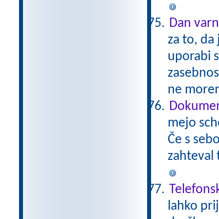
Dan varn
za to, da
uporabi 
zasebnos
ne morem
Dokument
mejo sch
Če s sebo
zahteval 
Telefons
lahko pri