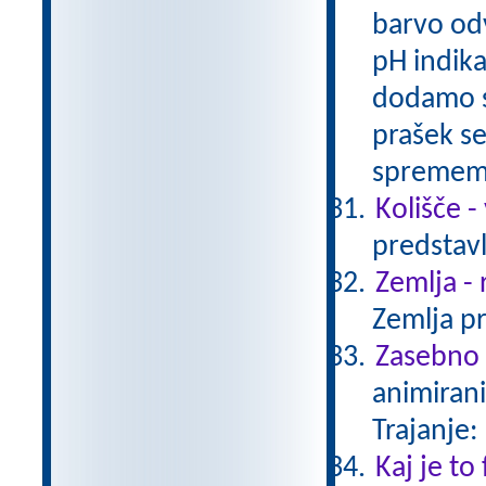
barvo odv
pH indika
dodamo sl
prašek s
spreme
Kolišče -
predstavl
Zemlja - 
Zemlja pr
Zasebno ž
animirani
Trajanje:
Kaj je to