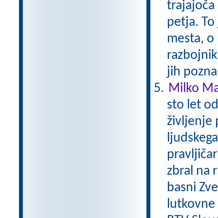
trajajoča
petja. To
mesta, o 
razbojni
jih pozna
Milko Mat
sto let o
življenje
ljudskega 
pravljičar
zbral na 
basni Zver
lutkovne i