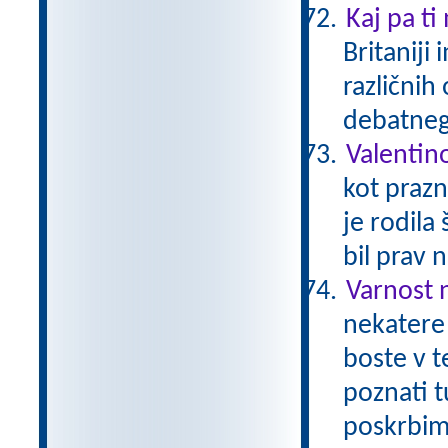
Kaj pa ti
Britaniji
različnih
debatneg
Valentin
kot prazn
je rodila
bil prav 
Varnost 
nekatere 
boste v t
poznati t
poskrbimo