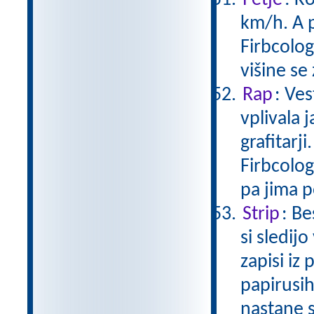
Petje
: K
km/h. A p
Firbcolog
višine se
Rap
: Ves
vplivala 
grafitarj
Firbcolog
pa jima 
Strip
: Be
si sledij
zapisi iz
papirusih
nastane 