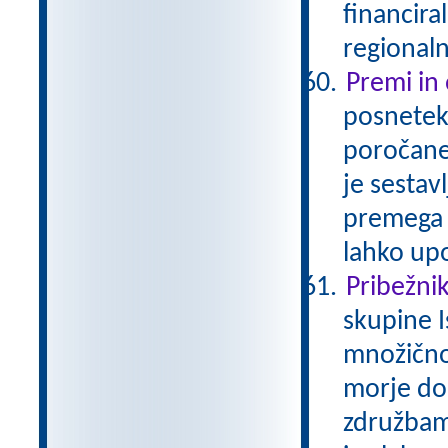
financira
regionaln
Premi in
posnetek 
poročaneg
je sestav
premega 
lahko up
Pribežniki
skupine I
množično
morje do
združbam 