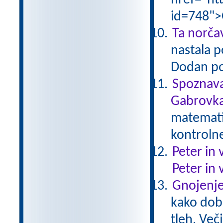
href="ht
id=748">
Ta norčav
nastala p
Dodan po
Spoznava
Gabrovka
matematik
kontroln
Peter in 
Peter in 
Gnojenje
kako dobr
tleh. Več