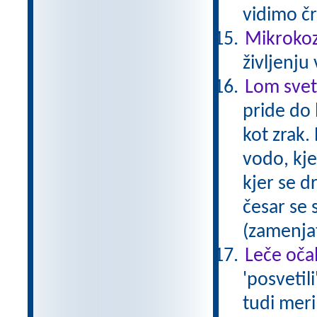
vidimo č
Mikrokozm
življenju
Lom svet
pride do 
kot zrak.
vodo, kje
kjer se d
česar se 
(zamenjat
Leče očal
'posvetil
tudi meri