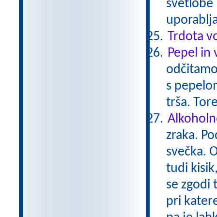
svetlobe 
uporablj
Trdota v
Pepel in 
odčitamo
s pepelo
trša. Tor
Alkoholn
zraka. Po
svečka. O
tudi kisi
se zgodi 
pri kater