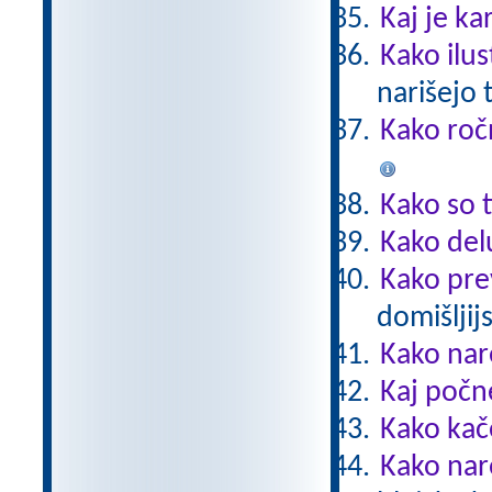
Kaj je ka
Kako ilus
narišejo 
Kako roč
Kako so t
Kako del
Kako pre
domišljij
Kako nar
Kaj počn
Kako kač
Kako nar