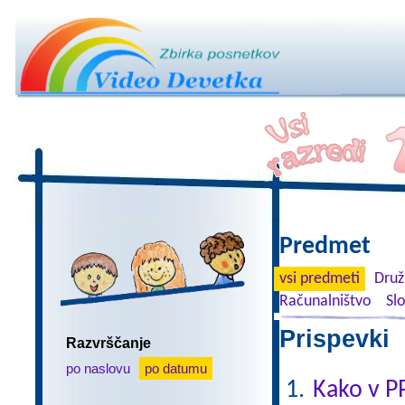
Predmet
vsi predmeti
Druž
Računalništvo
Sl
Prispevki 
Razvrščanje
po naslovu
po datumu
Kako v P