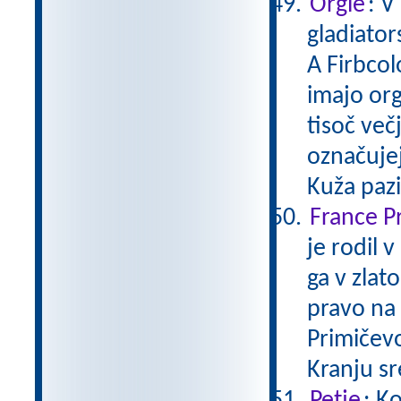
Orgle
: V
gladiator
A Firbcol
imajo orgl
tisoč večj
označujej
Kuža paz
France P
je rodil 
ga v zlat
pravo na 
Primičevo 
Kranju s