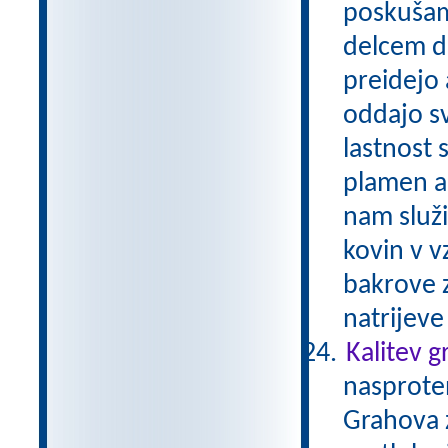
poskušam
delcem do
preidejo 
oddajo sv
lastnost 
plamen al
nam služ
kovin v v
bakrove z
natrijev
Kalitev 
nasproten
Grahova z