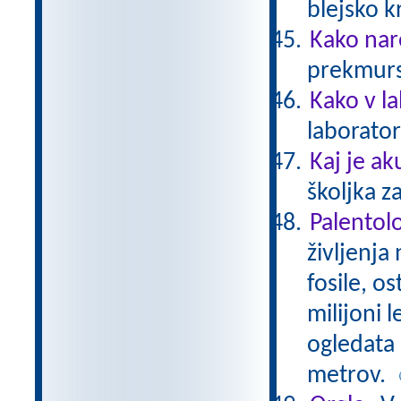
blejsko 
Kako nar
prekmurs
Kako v l
laborator
Kaj je ak
školjka z
Palentol
življenja
fosile, os
milijoni l
ogledata 
metrov.