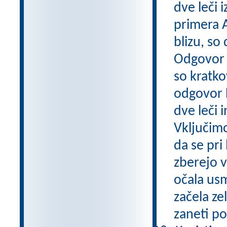
dve leči 
primera A
blizu, so
Odgovor A
so kratko
odgovor 
dve leči 
Vključimo
da se pri 
zberejo v
očala usm
začela ze
zaneti po