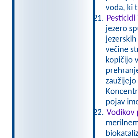
voda, ki 
Pesticidi
jezero sp
jezerskih
večine st
kopičijo 
prehranj
zaužijejo 
Koncentra
pojav im
Vodikov 
merilnem 
biokatali