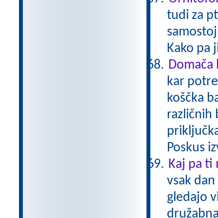
tudi za p
samostoj
Kako pa 
Domača b
kar potre
koščka ba
različnih
priključk
Poskus iz
Kaj pa ti
vsak dan 
gledajo v
družabna 