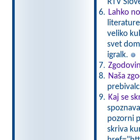
RTV Slove
Lahko no
literatur
veliko ku
svet domiš
igralk.
Zgodovin
Naša zgo
prebivalc
Kaj se sk
spoznava
pozorni p
skriva ku