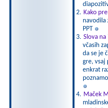
diapoziti
Kako pre
navodila 
PPT
Slova na 
včasih za
da se je 
gre, vsaj 
enkrat ra
poznamo.
Maček M
mladinsk