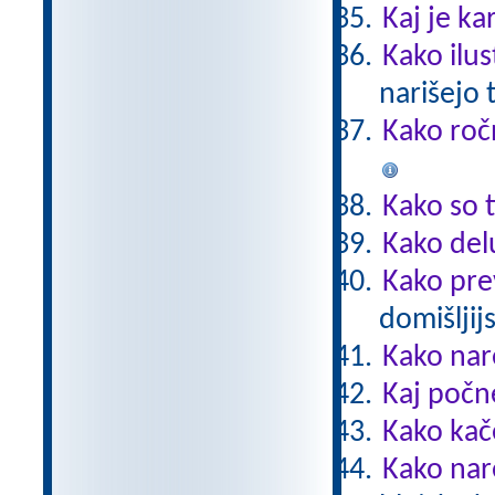
Kaj je ka
Kako ilus
narišejo 
Kako roč
Kako so t
Kako del
Kako pre
domišljij
Kako nar
Kaj počn
Kako kač
Kako nar