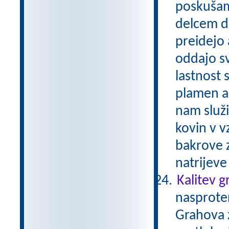
poskušam
delcem do
preidejo 
oddajo sv
lastnost 
plamen al
nam služ
kovin v v
bakrove z
natrijev
Kalitev 
nasproten
Grahova z