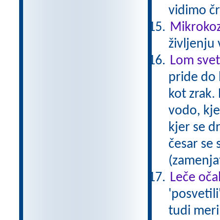
vidimo č
Mikrokozm
življenju
Lom svet
pride do 
kot zrak.
vodo, kje
kjer se d
česar se 
(zamenjat
Leče očal
'posvetil
tudi meri