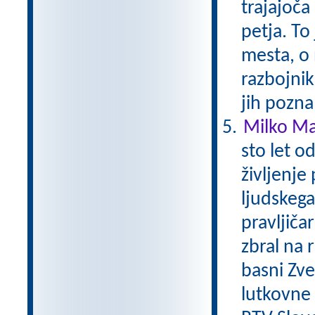
trajajoča
petja. To
mesta, o 
razbojni
jih pozna
Milko Mat
sto let o
življenje
ljudskega 
pravljičar
zbral na 
basni Zver
lutkovne i