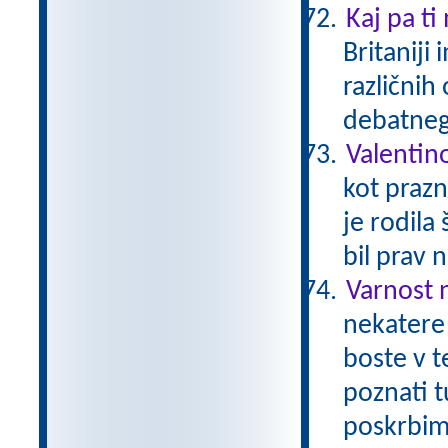
Kaj pa ti
Britaniji
različnih
debatneg
Valentin
kot prazn
je rodila
bil prav 
Varnost 
nekatere 
boste v t
poznati t
poskrbimo