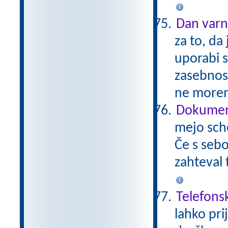
Dan varn
za to, da
uporabi 
zasebnos
ne morem
Dokument
mejo sch
Če s sebo
zahteval 
Telefons
lahko pri