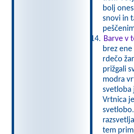
bolj ones
snovi in 
peščenim
Barve v 
brez ene
rdečo žar
prižgali 
modra vrt
svetloba j
Vrtnica j
svetlobo
razsvetlj
tem prime