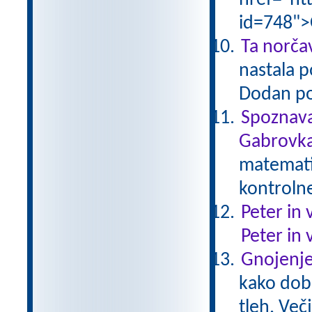
href="ht
id=748">
Ta norčav
nastala p
Dodan po
Spoznava
Gabrovka
matematik
kontroln
Peter in 
Peter in 
Gnojenje
kako dobr
tleh. Več