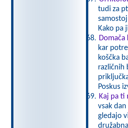
tudi za p
samostoj
Kako pa 
Domača b
kar potre
koščka ba
različnih
priključk
Poskus iz
Kaj pa ti
vsak dan 
gledajo v
družabna 