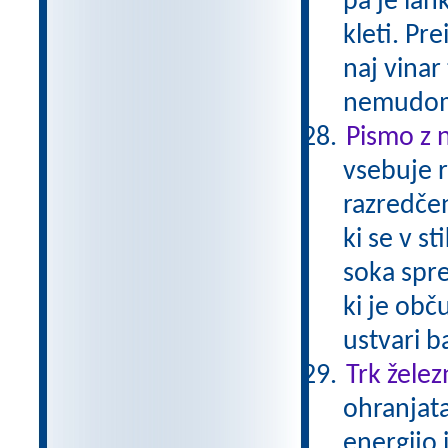
pa je lahk
kleti. Pre
naj vinar
nemudom
Pismo z 
vsebuje r
razredčen
ki se v s
soka spre
ki je obč
ustvari b
Trk želez
ohranjata
energijo 