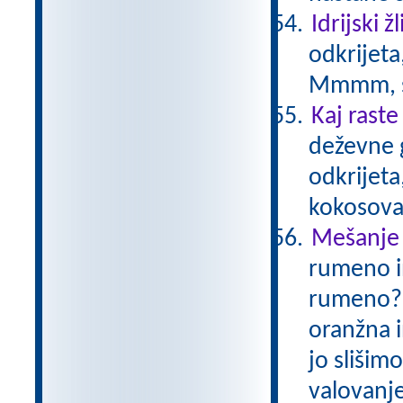
Idrijski žl
odkrijeta
Mmmm, s
Kaj raste
deževne 
odkrijeta,
kokosova
Mešanje
rumeno i
rumeno? V
oranžna i
jo slišim
valovanje