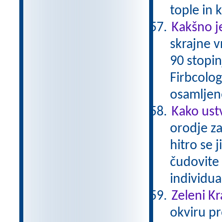
tople in
Kakšno je
skrajne 
90 stopin
Firbcologi
osamljene
Kako ust
orodje za
hitro se 
čudovite 
individu
Zeleni Kr
okviru pr