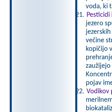
voda, ki 
Pesticidi
jezero sp
jezerskih
večine st
kopičijo 
prehranj
zaužijejo 
Koncentra
pojav im
Vodikov 
merilnem 
biokatali