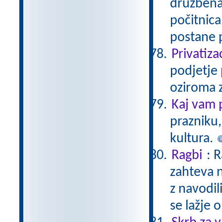
družbena
počitnica
postane 
Privatiza
podjetje 
oziroma z
Kaj vam 
prazniku,
kultura.
Ragbi
: 
zahteva n
z navodil
se lažje