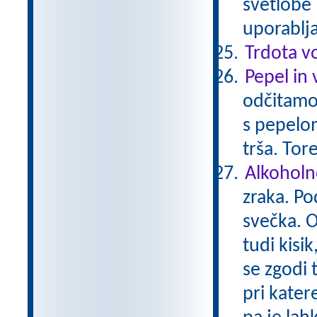
svetlobe 
uporablj
Trdota v
Pepel in 
odčitamo
s pepelo
trša. Tor
Alkoholn
zraka. Po
svečka. O
tudi kisi
se zgodi 
pri kater