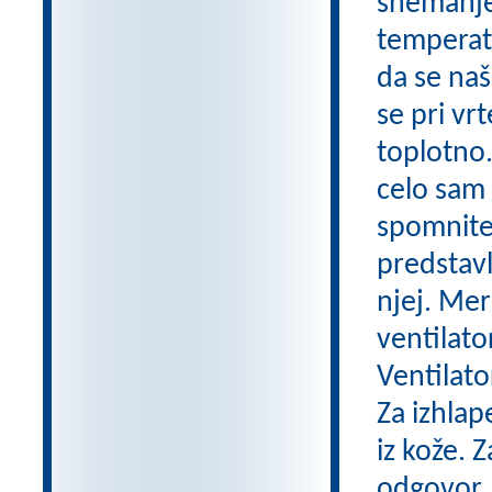
snemanje
temperatu
da se naš
se pri vr
toplotno.
celo sam 
spomnite 
predstavl
njej. Mer
ventilato
Ventilato
Za izhlap
iz kože. 
odgovor