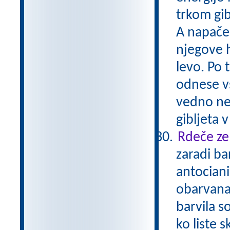
trkom gib
A napačen
njegove h
levo. Po 
odnese vs
vedno nek
gibljeta 
Rdeče zel
zaradi ba
antociani
obarvana
barvila so
ko liste 