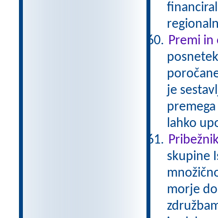
financira
regionaln
Premi in
posnetek 
poročaneg
je sestav
premega 
lahko up
Pribežniki
skupine I
množično
morje do
združbam 