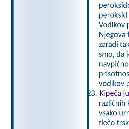
peroksid
peroksid 
Vodikov p
Njegova f
zaradi t
smo, da j
navpično 
prisotnos
vodikov p
Kipeča j
različnih 
vsako ur
tlečo tr