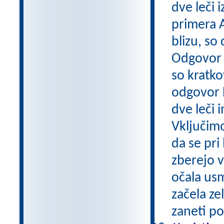
dve leči 
primera A
blizu, so
Odgovor A
so kratko
odgovor 
dve leči 
Vključimo
da se pri 
zberejo v
očala usm
začela ze
zaneti po