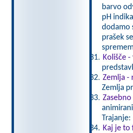
barvo odv
pH indika
dodamo sl
prašek s
spreme
Kolišče -
predstavl
Zemlja - 
Zemlja pr
Zasebno ž
animirani
Trajanje:
Kaj je to