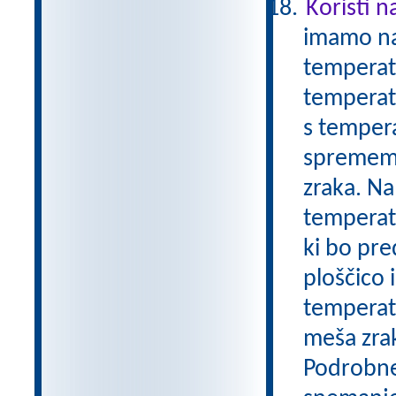
Koristi n
imamo nam
temperatu
temperatu
s tempera
sprememb.
zraka. Na
temperatu
ki bo pre
ploščico
temperatu
meša zrak
Podrobnej