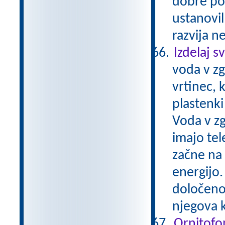
dobre pos
ustanovil
razvija n
Izdelaj s
voda v zg
vrtinec, 
plastenki
Voda v zg
imajo tel
začne na 
energijo.
določeno 
njegova k
Ornitofo