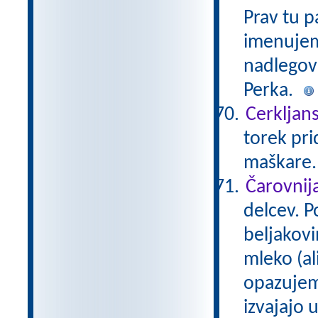
Prav tu p
imenujem
nadlegova
Perka.
Cerkljans
torek pri
maškare
Čarovnij
delcev. 
beljakovi
mleko (al
opazujem
izvajajo 