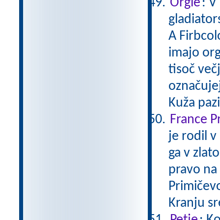
Orgle
: V
gladiator
A Firbcol
imajo orgl
tisoč večj
označujej
Kuža paz
France P
je rodil 
ga v zlat
pravo na 
Primičevo 
Kranju s