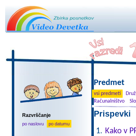
Predmet
vsi predmeti
Druž
Računalništvo
Sl
Prispevki 
Razvrščanje
po naslovu
po datumu
Kako v P