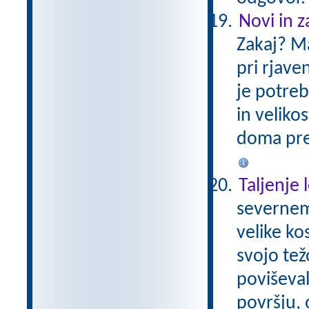
Novi in za
Zakaj? Mas
pri rjaven
je potreb
in veliko
doma prep
Taljenje 
severnem
velike ko
svojo tež
poviševal
površju, 