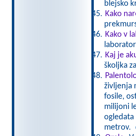
blejsko 
Kako nar
prekmurs
Kako v l
laborator
Kaj je ak
školjka z
Palentol
življenja
fosile, os
milijoni l
ogledata 
metrov.