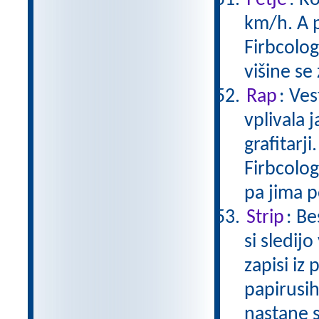
Petje
: K
km/h. A p
Firbcolog
višine se
Rap
: Ves
vplivala 
grafitarj
Firbcolog
pa jima 
Strip
: Be
si sledij
zapisi iz
papirusih
nastane 