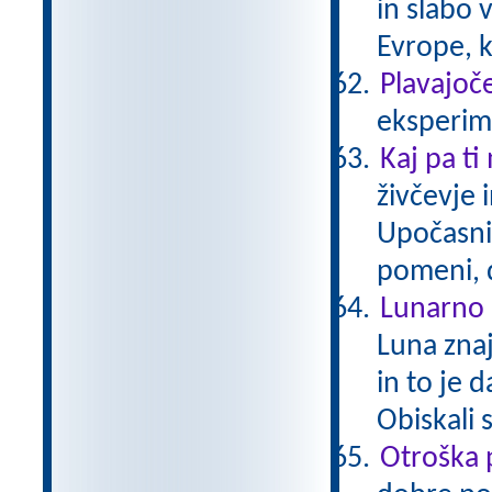
in slabo 
Evrope, k
Plavajoče
eksperime
Kaj pa ti
živčevje 
Upočasni
pomeni, 
Lunarno 
Luna zna
in to je 
Obiskali 
Otroška 