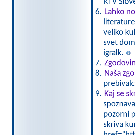
RTV Slove
Lahko no
literatur
veliko ku
svet domiš
igralk.
Zgodovin
Naša zgo
prebivalc
Kaj se sk
spoznava
pozorni p
skriva ku