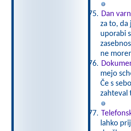
Dan varn
za to, da
uporabi 
zasebnos
ne morem
Dokument
mejo sch
Če s sebo
zahteval 
Telefons
lahko pri