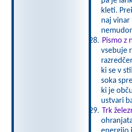
pa je lahk
kleti. Pre
naj vinar
nemudom
Pismo z 
vsebuje r
razredčen
ki se v s
soka spre
ki je obč
ustvari b
Trk želez
ohranjata
energijo 