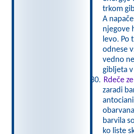
trkom gib
A napačen
njegove h
levo. Po 
odnese vs
vedno nek
gibljeta 
Rdeče zel
zaradi ba
antociani
obarvana
barvila so
ko liste 