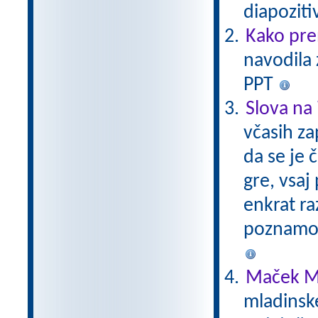
diapoziti
Kako pre
navodila 
PPT
Slova na 
včasih za
da se je 
gre, vsaj 
enkrat ra
poznamo.
Maček M
mladinsk