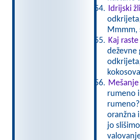
Idrijski žl
odkrijeta
Mmmm, s
Kaj raste
deževne 
odkrijeta,
kokosova
Mešanje
rumeno i
rumeno? V
oranžna i
jo slišim
valovanje