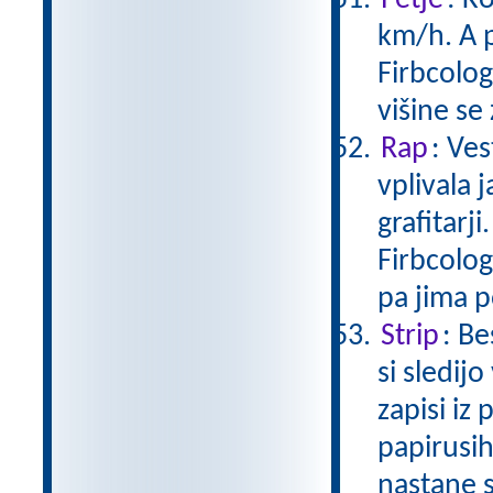
Petje
: K
km/h. A p
Firbcolog
višine se
Rap
: Ves
vplivala 
grafitarj
Firbcolog
pa jima 
Strip
: Be
si sledij
zapisi iz
papirusih
nastane 