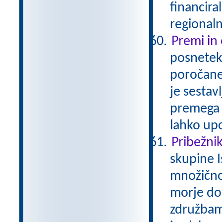
financira
regionaln
Premi in
posnetek 
poročaneg
je sestav
premega 
lahko up
Pribežniki
skupine I
množično
morje do
združbam 