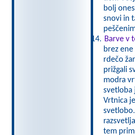
bolj ones
snovi in 
peščenim
Barve v 
brez ene
rdečo žar
prižgali 
modra vrt
svetloba j
Vrtnica j
svetlobo
razsvetlj
tem prime