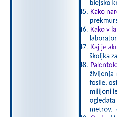
blejsko 
Kako nar
prekmurs
Kako v l
laborator
Kaj je ak
školjka z
Palentol
življenja
fosile, os
milijoni l
ogledata 
metrov.