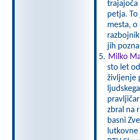
trajajoča
petja. To
mesta, o 
razbojni
jih pozna
Milko Mat
sto let o
življenje
ljudskega 
pravljičar
zbral na 
basni Zver
lutkovne i