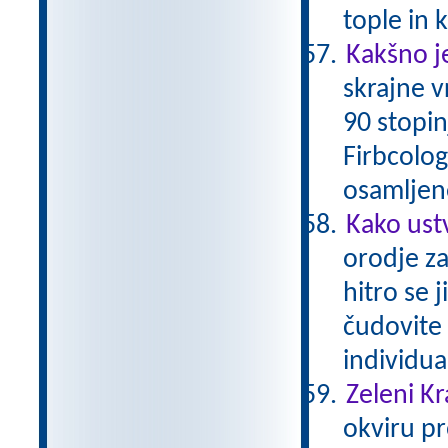
tople in
Kakšno je
skrajne 
90 stopin
Firbcologi
osamljene
Kako ust
orodje za
hitro se 
čudovite 
individu
Zeleni Kr
okviru pr