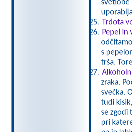
svetlobe 
uporablj
Trdota v
Pepel in 
odčitamo
s pepelo
trša. Tor
Alkoholn
zraka. Po
svečka. O
tudi kisi
se zgodi 
pri kater