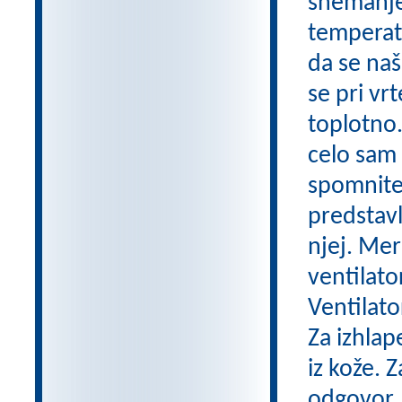
snemanje
temperatu
da se naš
se pri vr
toplotno.
celo sam 
spomnite 
predstavl
njej. Mer
ventilato
Ventilato
Za izhlap
iz kože. 
odgovor