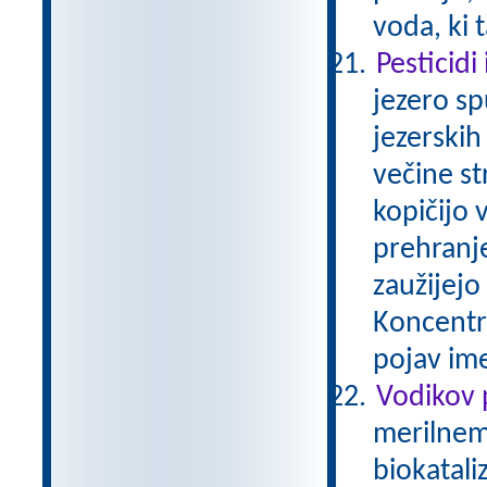
voda, ki 
Pesticidi
jezero sp
jezerskih
večine st
kopičijo 
prehranj
zaužijejo 
Koncentra
pojav im
Vodikov 
merilnem 
biokatali