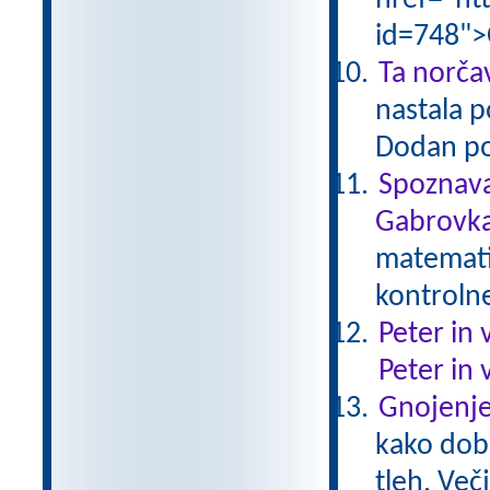
href="ht
id=748">
Ta norčav
nastala p
Dodan po
Spoznava
Gabrovka
matematik
kontroln
Peter in 
Peter in 
Gnojenje
kako dobr
tleh. Več