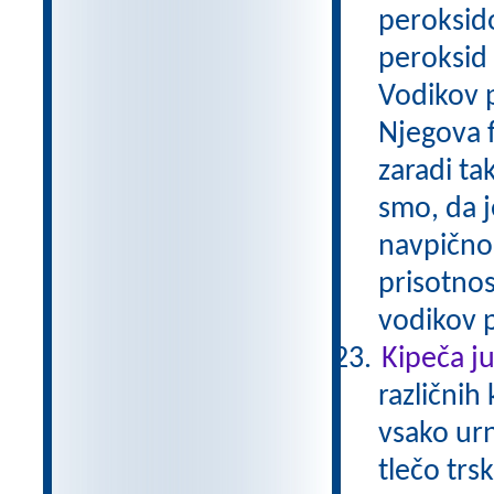
peroksid
peroksid 
Vodikov p
Njegova f
zaradi t
smo, da j
navpično 
prisotnos
vodikov p
Kipeča j
različnih 
vsako ur
tlečo tr