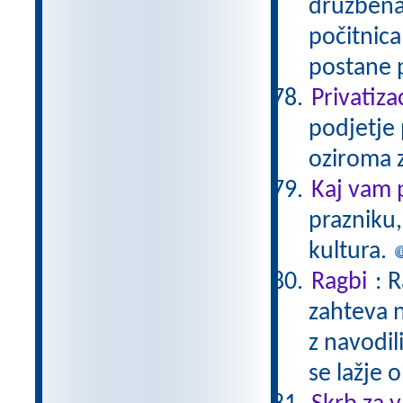
družbena
počitnica
postane 
Privatiza
podjetje 
oziroma z
Kaj vam 
prazniku,
kultura.
Ragbi
: 
zahteva n
z navodil
se lažje