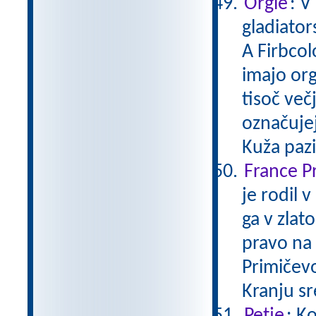
Orgle
: V
gladiator
A Firbcol
imajo orgl
tisoč večj
označujej
Kuža paz
France P
je rodil 
ga v zlat
pravo na 
Primičevo 
Kranju s