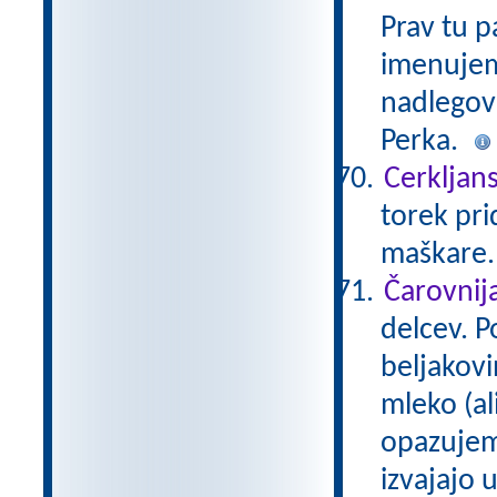
Prav tu p
imenujem
nadlegova
Perka.
Cerkljans
torek pri
maškare
Čarovnij
delcev. 
beljakovi
mleko (al
opazujem
izvajajo 