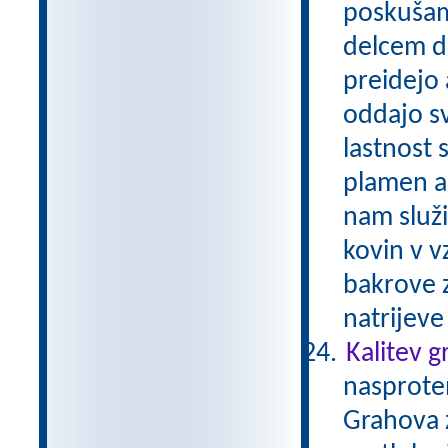
poskušam
delcem do
preidejo 
oddajo sv
lastnost 
plamen al
nam služ
kovin v v
bakrove z
natrijev
Kalitev 
nasproten
Grahova z