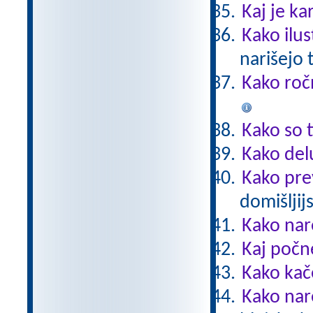
Kaj je ka
Kako ilus
narišejo 
Kako roč
Kako so t
Kako del
Kako pre
domišljij
Kako nar
Kaj počn
Kako kač
Kako nar