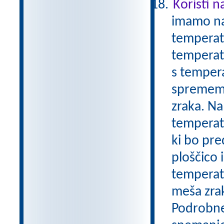
Koristi n
imamo nam
temperatu
temperatu
s tempera
sprememb.
zraka. Na
temperatu
ki bo pre
ploščico
temperatu
meša zrak
Podrobnej