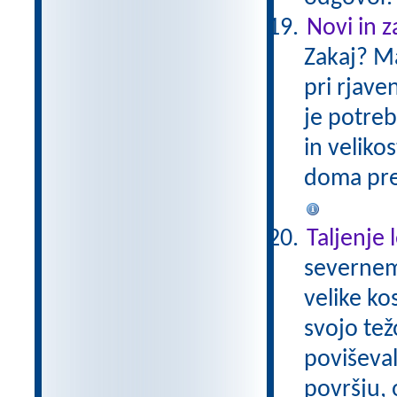
Novi in za
Zakaj? Mas
pri rjaven
je potreb
in veliko
doma prep
Taljenje 
severnem
velike ko
svojo tež
poviševal
površju, 