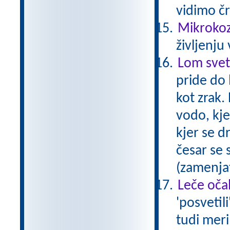
vidimo č
Mikrokozm
življenju
Lom svet
pride do 
kot zrak.
vodo, kje
kjer se d
česar se 
(zamenjat
Leče očal
'posvetil
tudi meri