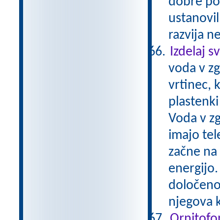
dobre pos
ustanovil
razvija n
Izdelaj s
voda v zg
vrtinec, 
plastenki
Voda v zg
imajo tel
začne na 
energijo.
določeno 
njegova k
Ornitofo