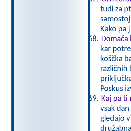
tudi za p
samostoj
Kako pa 
Domača b
kar potre
koščka ba
različnih
priključk
Poskus iz
Kaj pa ti
vsak dan 
gledajo v
družabna 