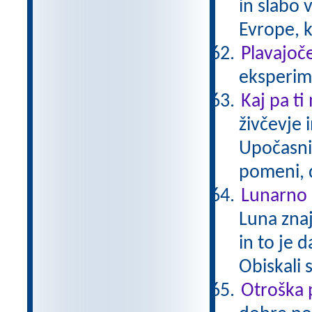
in slabo 
Evrope, k
Plavajoče
eksperime
Kaj pa ti
živčevje 
Upočasni
pomeni, 
Lunarno 
Luna zna
in to je 
Obiskali 
Otroška 