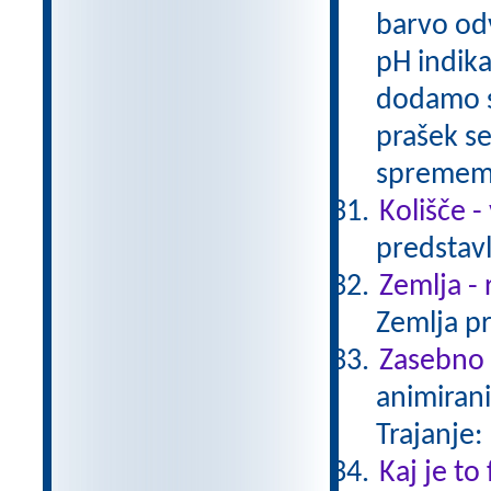
barvo odv
pH indika
dodamo sl
prašek s
spreme
Kolišče -
predstavl
Zemlja - 
Zemlja pr
Zasebno ž
animirani
Trajanje:
Kaj je to