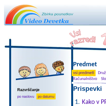
Predmet
vsi predmeti
Druž
Računalništvo
Sl
Prispevki 
Razvrščanje
po naslovu
po datumu
Kako v P