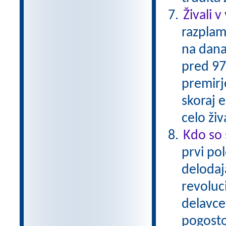
Živali v
razplam
na dana
pred 97-
premirje
skoraj 
celo živ
Kdo so 
prvi pol
delodaja
revoluc
delavcev
pogosto 