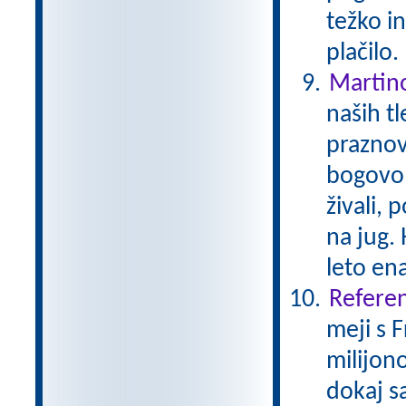
težko i
plačilo
Martin
naših tl
praznov
bogovom
živali, 
na jug. 
leto en
Referen
meji s 
milijono
dokaj s