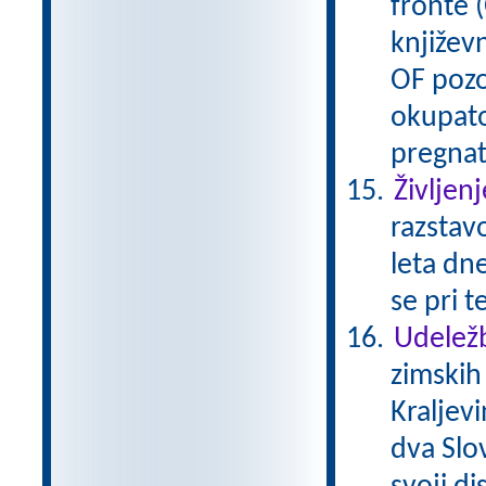
fronte (
književn
OF pozo
okupato
pregnat
Življenj
razstavo
leta dne
se pri t
Udeležb
zimskih
Kraljev
dva Slov