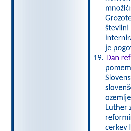
množičn
Grozote
številni
internir
je pogo
Dan ref
pomembe
Slovens
slovenš
ozemlje
Luther 
reformi
cerkev 