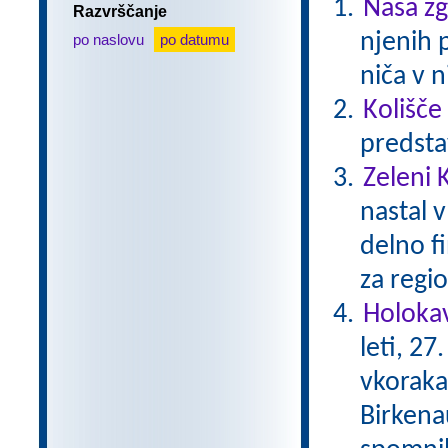
Naša z
Razvrščanje
njenih 
po naslovu
po datumu
niča v n
Kolišče
predsta
Zeleni 
nastal v
delno f
za regio
Holokav
leti, 2
vkoraka
Birkena