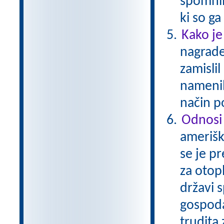
spomnil
ki so g
Kako je
nagrade
zamislil
namenil
način p
Odnosi
amerišk
se je p
za otop
državi s
gospoda
trudita