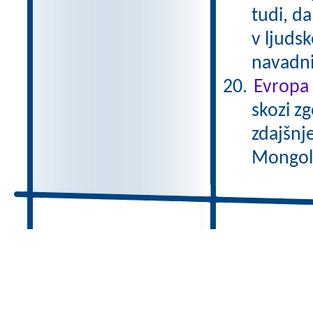
tudi, da
v ljudsk
navadni
Evropa 
skozi zg
zdajšnj
Mongole