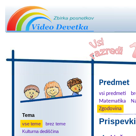
Predmet
vsi predmeti
br
Matematika
Na
Zgodovina
Tema
Prispevki
vse teme
brez teme
Kulturna dediščina