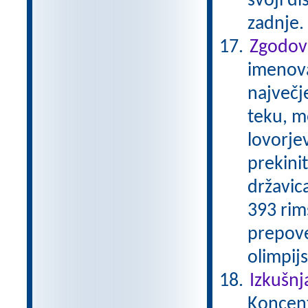
svoji di
zadnje.
Zgodovi
imenovan
največj
teku, m
lovorjev
prekini
državica
393 rim
prepove
olimpijs
Izkušnj
Koncentr