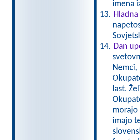
imena i
Hladna
napetos
Sovjets
Dan upo
svetovn
Nemci, M
Okupato
last. Že
Okupator
morajo 
imajo t
slovens