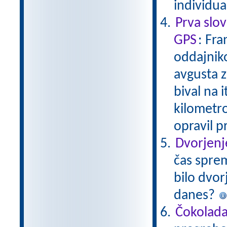
individu
Prva slo
GPS
: Fra
oddajniko
avgusta z
bival na i
kilometrov
opravil p
Dvorjenj
čas sprem
bilo dvor
danes?
Čokolad