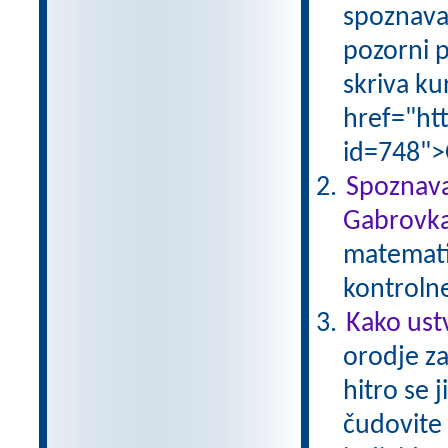
spoznava
pozorni p
skriva ku
href="ht
id=748">
Spoznava
Gabrovka
matematik
kontroln
Kako ust
orodje za
hitro se 
čudovite 