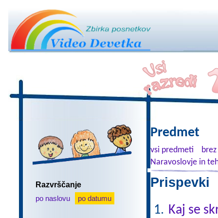
Predmet
vsi predmeti
brez
Naravoslovje in te
Prispevki 
Razvrščanje
po naslovu
po datumu
Kaj se sk