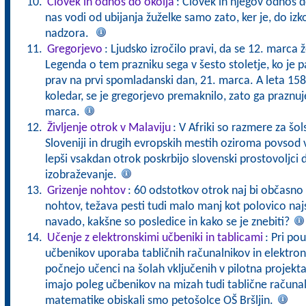
Človek in odnos do okolja
: Človek in njegov odnos d
nas vodi od ubijanja žuželke samo zato, ker je, do izk
nadzora.
Gregorjevo
: Ljudsko izročilo pravi, da se 12. marca ž
Legenda o tem prazniku sega v šesto stoletje, ko je pa
prav na prvi spomladanski dan, 21. marca. A leta 1582, 
koledar, se je gregorjevo premaknilo, zato ga praznuje
marca.
Življenje otrok v Malaviju
: V Afriki so razmere za š
Sloveniji in drugih evropskih mestih oziroma povsod 
lepši vsakdan otrok poskrbijo slovenski prostovoljci dr
izobraževanje.
Grizenje nohtov
: 60 odstotkov otrok naj bi občasno
nohtov, težava pesti tudi malo manj kot polovico najs
navado, kakšne so posledice in kako se je znebiti?
Učenje z elektronskimi učbeniki in tablicami
: Pri po
učbenikov uporaba tabličnih računalnikov in elektron
počnejo učenci na šolah vključenih v pilotna projekta
imajo poleg učbenikov na mizah tudi tablične računa
matematike obiskali smo petošolce OŠ Bršljin.