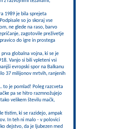
m z razvojnimi težavami,
a 1989 je bila sprejeta
odpisale so jo skoraj vse
om, ne glede na raso, barvo
repričanje, zagotovile preživetje
 pravico do igre in prostega
 prva globalna vojna, ki se je
8. Vanjo si bili vpleteni vsi
 manjši evropski spor na Balkanu
ilo 37 milijonov mrtvih, ranjenih
e… to je pomlad! Poleg razcveta
mačke pa se hitro razmnožujejo
i tako velikem številu mačk,
 tistim, ki se razidejo, ampak
v. In teh ni malo - v polovici
Kako dejstvo, da je ljubezen med