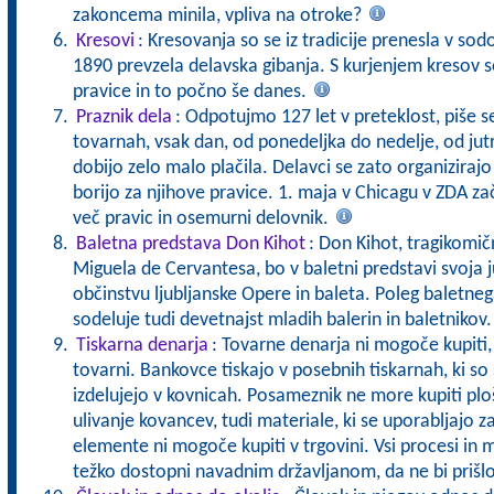
zakoncema minila, vpliva na otroke?
Kresovi
: Kresovanja so se iz tradicije prenesla v sodo
1890 prevzela delavska gibanja. S kurjenjem kresov s
pravice in to počno še danes.
Praznik dela
: Odpotujmo 127 let v preteklost, piše se
tovarnah, vsak dan, od ponedeljka do nedelje, od jut
dobijo zelo malo plačila. Delavci se zato organizirajo 
borijo za njihove pravice. 1. maja v Chicagu v ZDA za
več pravic in osemurni delovnik.
Baletna predstava Don Kihot
: Don Kihot, tragikomič
Miguela de Cervantesa, bo v baletni predstavi svoja 
občinstvu ljubljanske Opere in baleta. Poleg baletne
sodeluje tudi devetnajst mladih balerin in baletnikov
Tiskarna denarja
: Tovarne denarja ni mogoče kupiti, 
tovarni. Bankovce tiskajo v posebnih tiskarnah, ki s
izdelujejo v kovnicah. Posameznik ne more kupiti ploš
ulivanje kovancev, tudi materiale, ki se uporabljajo z
elemente ni mogoče kupiti v trgovini. Vsi procesi in m
težko dostopni navadnim državljanom, da ne bi prišl