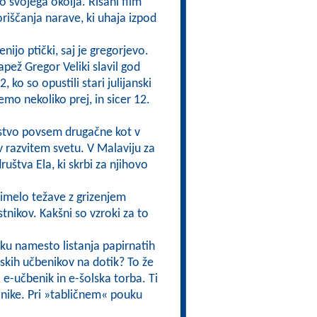
o svojega okolja. Risani film
oriščanja narave, ki uhaja izpod
enijo ptički, saj je gregorjevo.
pež Gregor Veliki slavil god
ko so opustili stari julijanski
mo nekoliko prej, in sicer 12.
olstvo povsem drugačne kot v
v razvitem svetu. V Malaviju za
uštva Ela, ki skrbi za njihovo
 imelo težave z grizenjem
tnikov. Kakšni so vzroki za to
uku namesto listanja papirnatih
skih učbenikov na dotik? To že
 e-učbenik in e-šolska torba. Ti
lnike. Pri »tabličnem« pouku