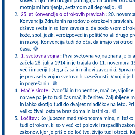
stiske. Z njo med drugim pomagajo na primer otroko
motnjami hranjenja, avtizmom ali depresijo.
25 let Konvencije o otrokovih pravicah
: 20. novembr
Konvencija Združenih narodov o otrokovih pravicah. P
države sveta in se tem zavezale, da bodo vsem otrok
kože, spol, jezik, veroizpoved in politično ali drugo p
in razvoj. Konvencija tudi določa, da imajo vsi otroci
časa.
1. svetovna vojna
: Prva svetovna vojna znana je bila
začela 28. julija 1914 in je trajala do 11. novembra 191
večji imperiji tistega časa in njihovi zavezniki. Sprva
je prerasel v vojno svetovnih razsežnosti. V vojni je b
in pogrešanih.
Mačje sirote
: Zvončki in trobentice, mačice, vijolic
narave pa je to tudi čas mačjih ženitev. Zaljubljene 
in lahko skotijo tudi do dvajset mladičkov na leto. Pr
veliko živali ostane brez doma in lastnika.
Ločitev
: Ko ljubezen med zakoncema mine, ni težko le
tudi otrokom, ki so v več kot polovici razpadlih zakono
zakonov, kjer je prišlo do ločitve, živijo tudi otroci. 