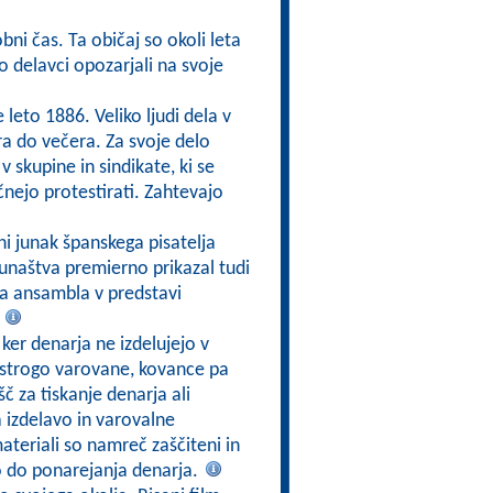
bni čas. Ta običaj so okoli leta
o delavci opozarjali na svoje
 leto 1886. Veliko ljudi dela v
ra do večera. Za svoje delo
v skupine in sindikate, ki se
čnejo protestirati. Zahtevajo
ni junak španskega pisatelja
junaštva premierno prikazal tudi
ga ansambla v predstavi
.
ker denarja ne izdelujejo v
o strogo varovane, kovance pa
č za tiskanje denarja ali
a izdelavo in varovalne
ateriali so namreč zaščiteni in
o do ponarejanja denarja.