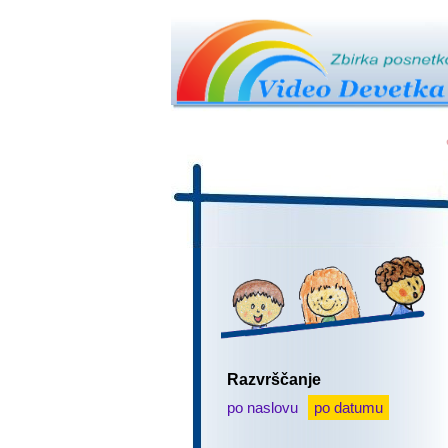
Razvrščanje
po naslovu
po datumu