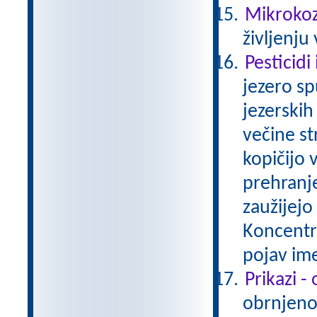
Mikrokozm
življenju
Pesticidi
jezero sp
jezerskih
večine st
kopičijo 
prehranj
zaužijejo 
Koncentra
pojav im
Prikazi -
obrnjeno 