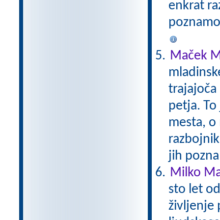
enkrat ra
poznamo.
Maček M
mladinsk
trajajoča
petja. To
mesta, o 
razbojni
jih pozna
Milko Mat
sto let o
življenje