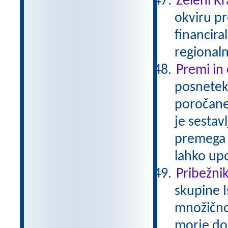
Zeleni Kr
okviru pr
financira
regionaln
Premi in
posnetek 
poročaneg
je sestav
premega 
lahko up
Pribežniki
skupine I
množično
morje do