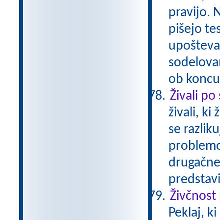
pravijo. 
pišejo te
upošteva
sodelovan
ob koncu 
Živali po
živali, k
se razliku
problemom
drugačne
predstavi
Živčnost
Peklaj, k