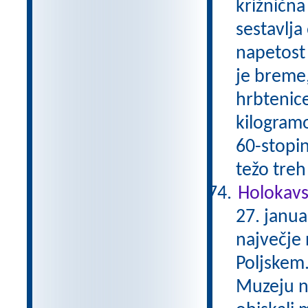
križnična
sestavlja
napetost 
je breme,
hrbtenice
kilogram
60-stopin
težo treh
Holokavs
27. janua
največje 
Poljskem.
Muzeju no