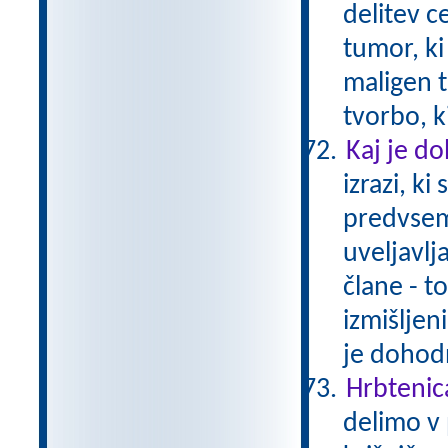
delitev c
tumor, ki
maligen t
tvorbo, k
Kaj je d
izrazi, ki
predvsem 
uveljavlj
člane - t
izmišljen
je dohodn
Hrbtenic
delimo v 