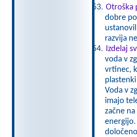
Otroška 
dobre pos
ustanovil
razvija n
Izdelaj s
voda v zg
vrtinec, 
plastenki
Voda v zg
imajo tel
začne na 
energijo.
določeno 