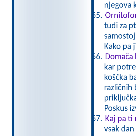
njegova k
Ornitofo
tudi za p
samostoj
Kako pa 
Domača b
kar potre
koščka ba
različnih
priključk
Poskus iz
Kaj pa ti
vsak dan 