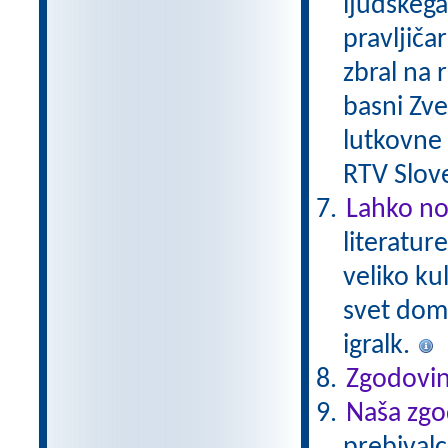
ljudskega 
pravljičar
zbral na 
basni Zver
lutkovne i
RTV Slove
Lahko no
literatur
veliko ku
svet domiš
igralk.
Zgodovin
Naša zgo