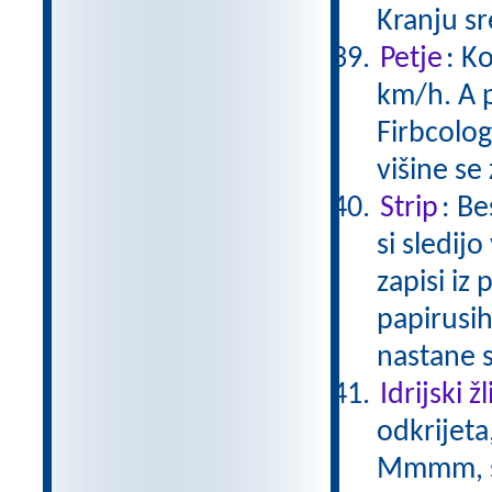
Kranju s
Petje
: K
km/h. A p
Firbcolog
višine se
Strip
: Be
si sledij
zapisi iz
papirusih
nastane 
Idrijski žl
odkrijeta
Mmmm, s