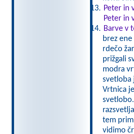
Peter in 
Peter in 
Barve v 
brez ene
rdečo žar
prižgali 
modra vrt
svetloba j
Vrtnica j
svetlobo
razsvetlj
tem prime
vidimo č