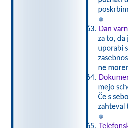
poznati t
poskrbimo
Dan varn
za to, da
uporabi 
zasebnos
ne morem
Dokument
mejo sch
Če s sebo
zahteval 
Telefons