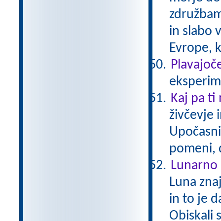
združbam 
in slabo 
Evrope, k
Plavajoče
eksperime
Kaj pa ti
živčevje 
Upočasni
pomeni, 
Lunarno 
Luna zna
in to je 
Obiskali 