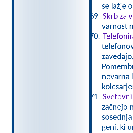
se lažje
Skrb za 
varnost n
Telefoni
telefonov
zavedajo,
Pomembno
nevarna 
kolesarj
Svetovni
začnejo n
sosednja 
geni, ki 