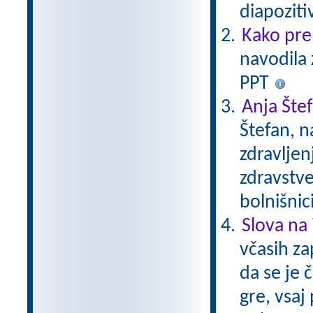
diapoziti
Kako pre
navodila 
PPT
Anja Šte
Štefan, n
zdravljen
zdravstve
bolnišnic
Slova na 
včasih za
da se je 
gre, vsaj 