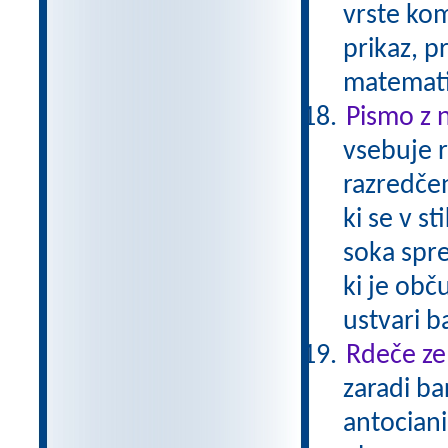
vrste kom
prikaz, p
matemati
Pismo z 
vsebuje r
razredčen
ki se v s
soka spre
ki je obč
ustvari b
Rdeče zel
zaradi ba
antociani