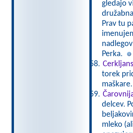
gledajo v
družabna 
Prav tu p
imenujem
nadlegova
Perka.
Cerkljans
torek pri
maškare
Čarovnij
delcev. 
beljakovi
mleko (al