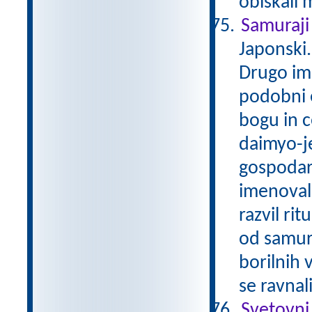
obiskali 
Samuraj
Japonski.
Drugo ime
podobni e
bogu in c
daimyo-j
gospodarj
imenovala
razvil ri
od samur
borilnih 
se ravna
Svetovni