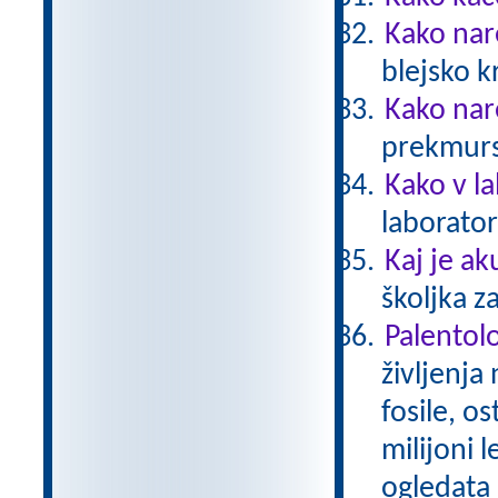
Kako nar
blejsko 
Kako nar
prekmurs
Kako v l
laborator
Kaj je ak
školjka z
Palentol
življenja
fosile, os
milijoni l
ogledata 