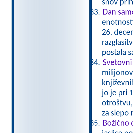
snov prin
Dan samo
enotnosti
26. dece
razglasit
postala 
Svetovni
milijonov
književni
jo je pri 
otroštvu,
za slepo 
Božično 