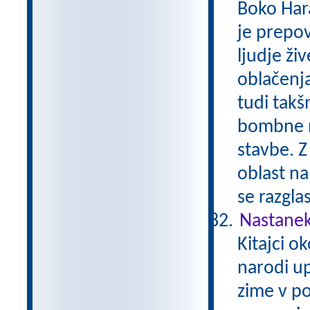
Boko Har
je prepov
ljudje živ
oblačenja
tudi takš
bombne na
stavbe. Z
oblast na
se razgla
Nastane
Kitajci o
narodi up
zime v po