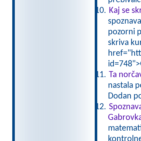
prebivalc
Kaj se sk
spoznava
pozorni p
skriva ku
href="ht
id=748">
Ta norčav
nastala p
Dodan po
Spoznava
Gabrovka
matematik
kontroln