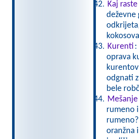
Kaj raste
deževne 
odkrijeta,
kokosova
Kurenti
:
oprava ku
kurentov j
odgnati z
bele rob
Mešanje
rumeno i
rumeno? V
oranžna i