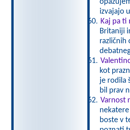
opazujem
izvajajo 
Kaj pa ti
Britaniji
različnih
debatneg
Valentin
kot prazn
je rodila
bil prav 
Varnost 
nekatere 
boste v t