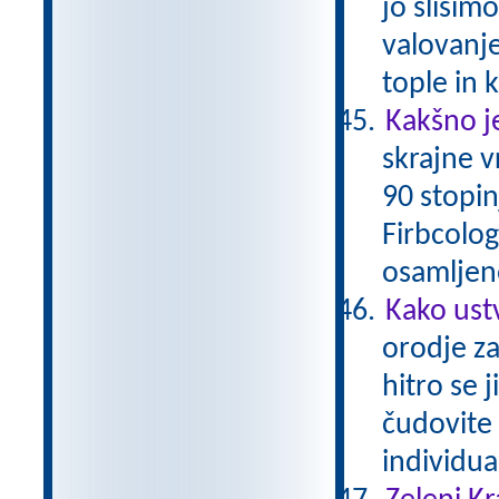
jo slišim
valovanje
tople in
Kakšno je
skrajne 
90 stopin
Firbcologi
osamljene
Kako ust
orodje za
hitro se 
čudovite 
individu