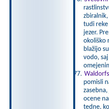
rastlinst
zbiralnik
tudi reke 
jezer. Pr
okoliško 
blažijo su
vodo, saj
omejenim
Waldorfs
pomisli na
zasebna, 
ocene na 
tedne, ko