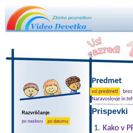
Predmet
vsi predmeti
brez
Naravoslovje in te
Prispevki 
Razvrščanje
po naslovu
po datumu
Kako v P