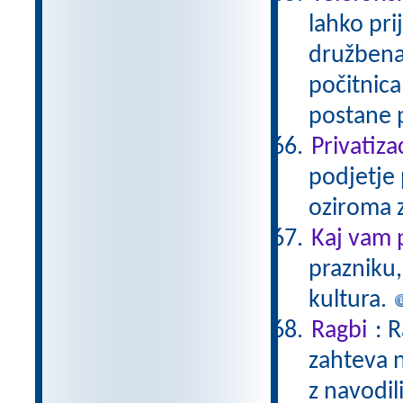
lahko pri
družbena
počitnica
postane 
Privatiza
podjetje 
oziroma z
Kaj vam 
prazniku,
kultura.
Ragbi
: 
zahteva n
z navodil