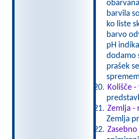
obarvana
barvila so
ko liste 
barvo odv
pH indika
dodamo sl
prašek s
spreme
Kolišče -
predstavl
Zemlja - 
Zemlja pr
Zasebno ž