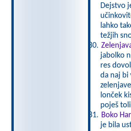
Dejstvo j
učinkovit
lahko tak
težjih sn
Zelenjava
jabolko n
res dovol
da naj bi
zelenjav
lonček kis
poješ tol
Boko Ha
je bila u