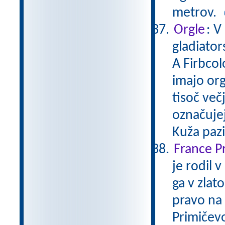
metrov.
Orgle
: V
gladiator
A Firbcol
imajo orgl
tisoč večj
označujej
Kuža paz
France P
je rodil 
ga v zlat
pravo na 
Primičevo 