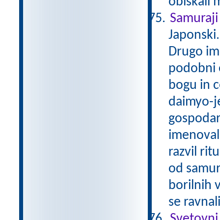
obiskali 
Samuraj
Japonski.
Drugo ime
podobni e
bogu in c
daimyo-j
gospodarj
imenovala
razvil ri
od samur
borilnih 
se ravna
Svetovni