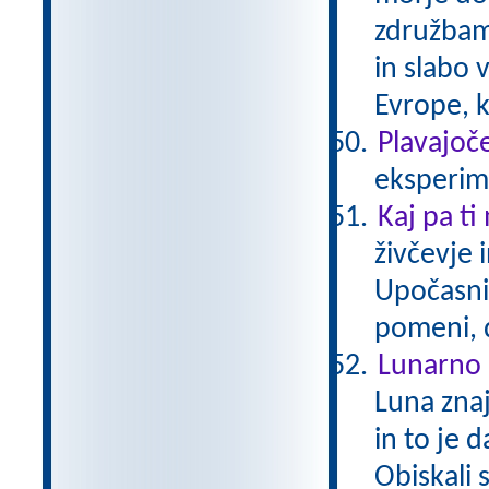
združbam 
in slabo 
Evrope, k
Plavajoče
eksperime
Kaj pa ti
živčevje 
Upočasni
pomeni, 
Lunarno 
Luna zna
in to je 
Obiskali 