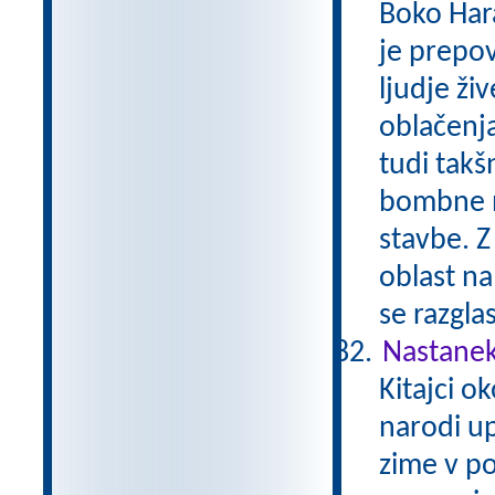
Boko Har
je prepov
ljudje živ
oblačenja
tudi takš
bombne na
stavbe. Z
oblast na
se razgla
Nastane
Kitajci o
narodi up
zime v po