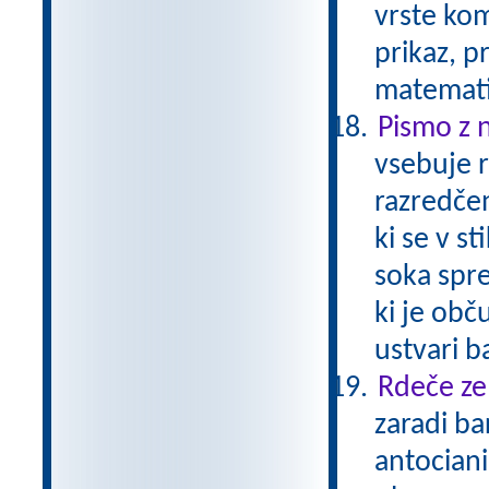
vrste kom
prikaz, p
matemati
Pismo z 
vsebuje r
razredčen
ki se v s
soka spre
ki je obč
ustvari b
Rdeče zel
zaradi ba
antociani