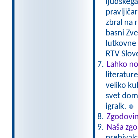
ljudskega 
pravljičar
zbral na 
basni Zver
lutkovne i
RTV Slove
Lahko no
literatur
veliko ku
svet domiš
igralk.
Zgodovin
Naša zgo