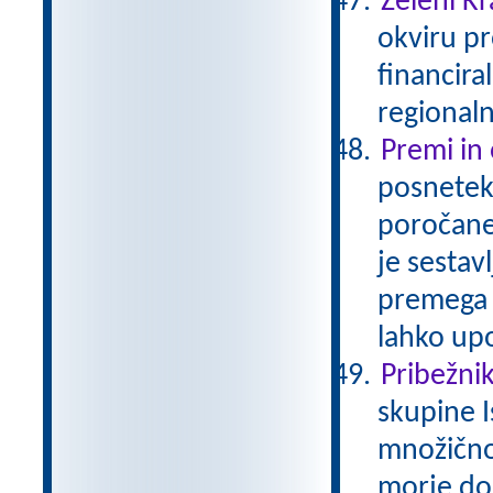
Zeleni Kr
okviru pr
financira
regionaln
Premi in
posnetek 
poročaneg
je sestav
premega 
lahko up
Pribežniki
skupine I
množično
morje do