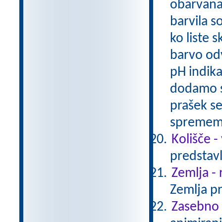
obarvana
barvila so
ko liste 
barvo odv
pH indika
dodamo sl
prašek s
spreme
Kolišče -
predstavl
Zemlja - 
Zemlja pr
Zasebno ž