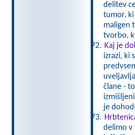
delitev c
tumor, ki
maligen t
tvorbo, k
Kaj je d
izrazi, ki
predvsem 
uveljavlj
člane - t
izmišljen
je dohodn
Hrbtenic
delimo v 