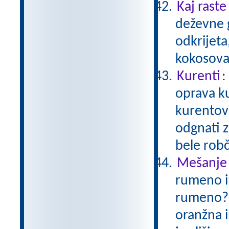
Kaj raste
deževne 
odkrijeta,
kokosova
Kurenti
:
oprava ku
kurentov j
odgnati z
bele rob
Mešanje
rumeno i
rumeno? V
oranžna i