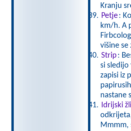
Kranju s
Petje
: K
km/h. A p
Firbcolog
višine se
Strip
: Be
si sledij
zapisi iz
papirusih
nastane 
Idrijski žl
odkrijeta
Mmmm, s