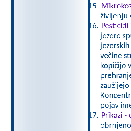
Mikrokozm
življenju
Pesticidi
jezero sp
jezerskih
večine st
kopičijo 
prehranj
zaužijejo 
Koncentra
pojav im
Prikazi -
obrnjeno 