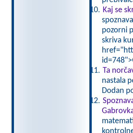
prebivalc
Kaj se sk
spoznava
pozorni p
skriva ku
href="ht
id=748">
Ta norčav
nastala p
Dodan po
Spoznava
Gabrovka
matematik
kontroln