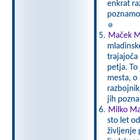
enkrat ra
poznamo.
Maček M
mladinsk
trajajoča
petja. To
mesta, o 
razbojni
jih pozna
Milko Mat
sto let o
življenje