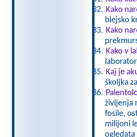
Kako nar
blejsko 
Kako nar
prekmurs
Kako v l
laborator
Kaj je ak
školjka z
Palentol
življenja
fosile, os
milijoni l
ogledata 