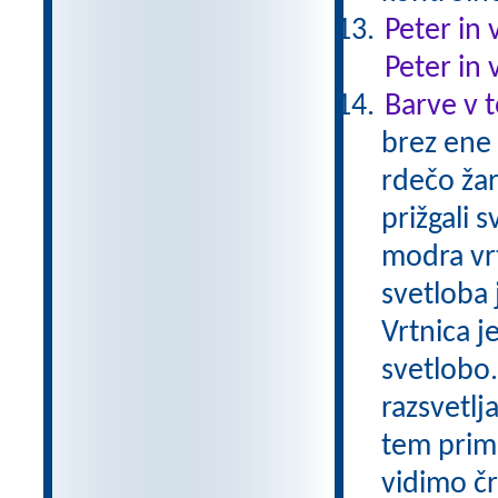
Peter in 
Peter in 
Barve v 
brez ene
rdečo žar
prižgali 
modra vrt
svetloba j
Vrtnica j
svetlobo
razsvetlj
tem prime
vidimo č