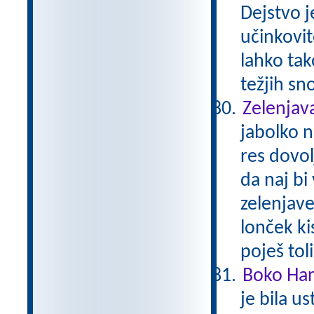
Dejstvo j
učinkovit
lahko tak
težjih sn
Zelenjava
jabolko n
res dovol
da naj bi
zelenjav
lonček kis
poješ tol
Boko Ha
je bila u