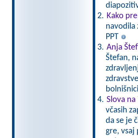
diapoziti
Kako pre
navodila 
PPT
Anja Šte
Štefan, n
zdravljen
zdravstve
bolnišnic
Slova na 
včasih za
da se je 
gre, vsaj 