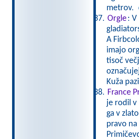
metrov.
Orgle
: V
gladiator
A Firbcol
imajo orgl
tisoč večj
označujej
Kuža paz
France P
je rodil 
ga v zlat
pravo na 
Primičevo 