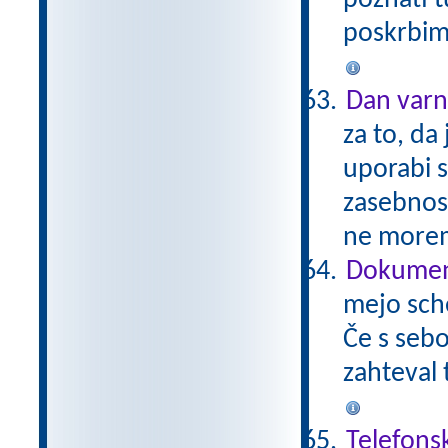
poznati t
poskrbimo
Dan varn
za to, da
uporabi 
zasebnos
ne morem
Dokument
mejo sch
Če s sebo
zahteval 
Telefons