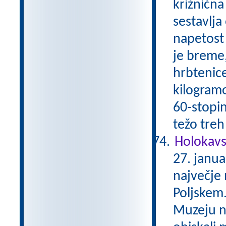
križnična
sestavlja
napetost 
je breme,
hrbtenice
kilogram
60-stopin
težo treh
Holokavs
27. janua
največje 
Poljskem.
Muzeju no