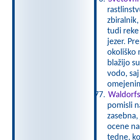
rastlinst
zbiralnik
tudi reke 
jezer. Pr
okoliško 
blažijo su
vodo, saj
omejenim
Waldorfs
pomisli na
zasebna, 
ocene na 
tedne, ko