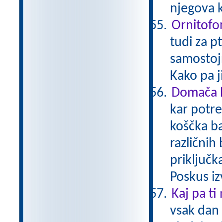
njegova k
Ornitofo
tudi za p
samostoj
Kako pa 
Domača b
kar potre
koščka ba
različnih
priključk
Poskus iz
Kaj pa ti
vsak dan 