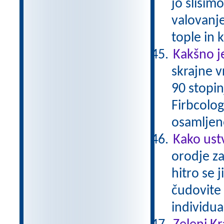
jo slišim
valovanje
tople in
Kakšno je
skrajne 
90 stopin
Firbcologi
osamljene
Kako ust
orodje za
hitro se 
čudovite 
individu