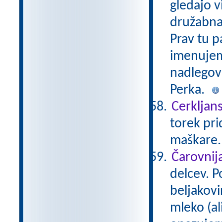
gledajo v
družabna 
Prav tu p
imenujem
nadlegova
Perka.
Cerkljans
torek pri
maškare
Čarovnij
delcev. 
beljakovi
mleko (al