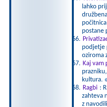
lahko pri
družbena
počitnica
postane 
Privatiza
podjetje 
oziroma z
Kaj vam 
prazniku,
kultura.
Ragbi
: 
zahteva n
z navodil