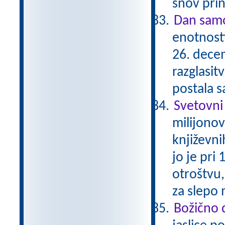
snov prin
Dan samo
enotnosti
26. dece
razglasit
postala 
Svetovni
milijonov
književni
jo je pri 
otroštvu,
za slepo 
Božično 