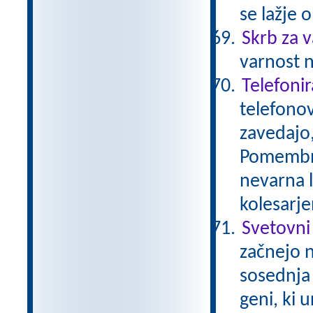
se lažje
Skrb za 
varnost n
Telefoni
telefonov
zavedajo,
Pomembno
nevarna 
kolesarj
Svetovni
začnejo n
sosednja 
geni, ki 