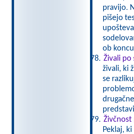
pravijo. 
pišejo te
upošteva
sodelovan
ob koncu 
Živali po
živali, k
se razliku
problemom
drugačne
predstavi
Živčnost
Peklaj, k