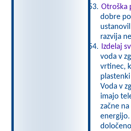
Otroška 
dobre pos
ustanovil
razvija n
Izdelaj s
voda v zg
vrtinec, 
plastenki
Voda v zg
imajo tel
začne na 
energijo.
določeno 