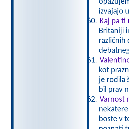
opazujem
izvajajo 
Kaj pa ti
Britaniji
različnih
debatneg
Valentin
kot prazn
je rodila
bil prav 
Varnost 
nekatere 
boste v t