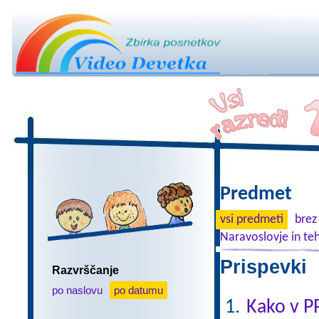
Predmet
vsi predmeti
brez
Naravoslovje in te
Prispevki 
Razvrščanje
po naslovu
po datumu
Kako v P