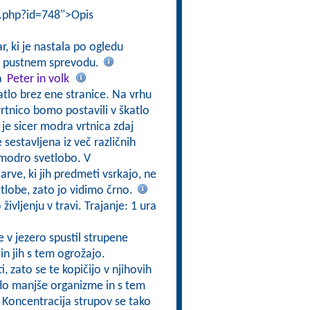
i.php?id=748">Opis
r, ki je nastala po ogledu
 o pustnem sprevodu.
a
Peter in volk
tlo brez ene stranice. Na vrhu
tnico bomo postavili v škatlo
a je sicer modra vrtnica zdaj
 sestavljena iz več različnih
a modro svetlobo. V
ve, ki jih predmeti vsrkajo, ne
tlobe, zato jo vidimo črno.
ivljenju v travi. Trajanje: 1 ura
e v jezero spustil strupene
in jih s tem ogrožajo.
 zato se te kopičijo v njihovih
edo manjše organizme in s tem
j. Koncentracija strupov se tako