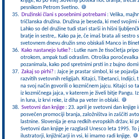
knjige, ko po vsej Sloveniji poteka noč branja, srečal
pesnikom Petrom Svetino.
Družinski člani s posebnimi potrebami
: Velika, majhn
tričlanska družina. Družina je beseda, ki med svojimi 
Lahko so del družine tudi stari starši in hišni ljublje
bratje in sestre,. Kako pa je, če imaš brata ali sest
svetovnem dnevu družin smo obiskali Manco in Bine
Kako nastanejo lutke?
: Lutke nam že tisočletja prip
otrokom, ampak tudi odraslim. Otroška poročevalka 
pozanimala, kako pod spretnimi prsti in z bujno domiš
Zakaj so pirhi?
: Jajce je prastar simbol, ki se pojavlj
razvitih svetovnih religijah. Kitajci, Tibetanci, Indijci, 
na svoj način govorili o kozmičnem jajcu. Kitajci so ta
iz kozmičnega jajca, v katerem je živeli bitje Pangu. I
in luna, iz krvi reke, iz diha pa veter in oblaki.
Svetovni dan knjige
: 23. april je svetovni dan knjige 
posvečen promociji branja, založništva in zaščiti avto
lastnine. Slovenija je ena redkih evropskih držav, ki p
Svetovni dan knjige je razglasil Unesco leta 1995. To 
ilustratorji, knjižničarji in vsi, ki imamo radi knjige.