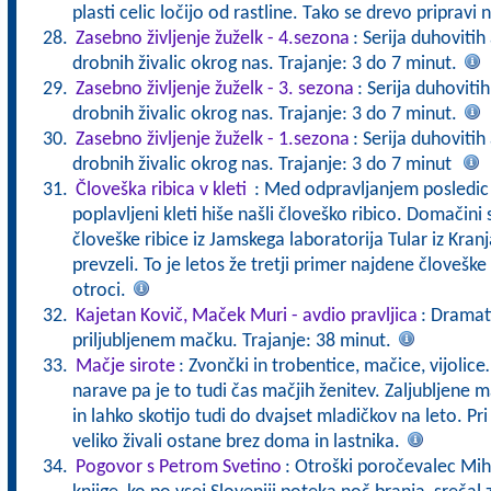
plasti celic ločijo od rastline. Tako se drevo priprav
Zasebno življenje žuželk - 4.sezona
: Serija duhovitih
drobnih živalic okrog nas. Trajanje: 3 do 7 minut.
Zasebno življenje žuželk - 3. sezona
: Serija duhoviti
drobnih živalic okrog nas. Trajanje: 3 do 7 minut.
Zasebno življenje žuželk - 1.sezona
: Serija duhovitih
drobnih živalic okrog nas. Trajanje: 3 do 7 minut
Človeška ribica v kleti
: Med odpravljanjem posledic
poplavljeni kleti hiše našli človeško ribico. Domačini s
človeške ribice iz Jamskega laboratorija Tular iz Kranj
prevzeli. To je letos že tretji primer najdene človeške r
otroci.
Kajetan Kovič, Maček Muri - avdio pravljica
: Dramat
priljubljenem mačku. Trajanje: 38 minut.
Mačje sirote
: Zvončki in trobentice, mačice, vijolic
narave pa je to tudi čas mačjih ženitev. Zaljubljene 
in lahko skotijo tudi do dvajset mladičkov na leto. Pr
veliko živali ostane brez doma in lastnika.
Pogovor s Petrom Svetino
: Otroški poročevalec Mih