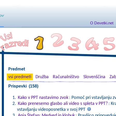
O Devetki.net
Predmet
vsi predmeti
Družba
Računalništvo
Slovenščina
Zab
Prispevki (158)
Kako v PPT nastavimo zvok
: Pomoč pri vstavljanju z
Kako prenesemo glasbo ali video s spleta v PPT?
: Kr
vstavljanju videoposnetka v svoj PPT
Anja Štefan: Medved in klobuk
: Pravljico pripoveduj