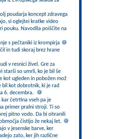
ija iz Evropskega sklada za
olj poudarja koncept zdravega
o, si oglejtei kratke video
pri pouku. Navodila poiščite na
anje s pečtaniki iz krompirja
čil in tudi skoraj brez hrane
udi v resnici živel. Gre za
 starši so umrli, ko je bil še
eje kot ugleden in pobožen mož
bil kot dobrotnik, ki je rad
ma 6. decembra.
 kar četrtina vseh pa je
primer pralni stroji. Ti so
orej pitno vodo. Da bi ohranili
območja čistijo že nekaj let.
jo v jesenske barve, ker
adejo zato, ker jih različne