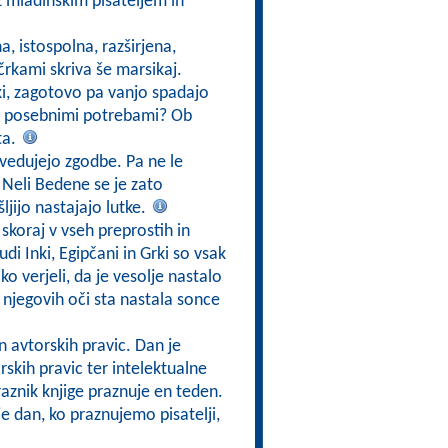
 z mladinskim pisateljem in
a, istospolna, razširjena,
črkami skriva še marsikaj.
nčki, zagotovo pa vanjo spadajo
ro s posebnimi potrebami? Ob
ta.
ovedujejo zgodbe. Pa ne le
Neli Bedene se je zato
ljijo nastajajo lutke.
a skoraj v vseh preprostih in
tudi Inki, Egipčani in Grki so vsak
ko verjeli, da je vesolje nastalo
z njegovih oči sta nastala sonce
in avtorskih pravic. Dan je
rskih pravic ter intelektualne
raznik knjige praznuje en teden.
je dan, ko praznujemo pisatelji,