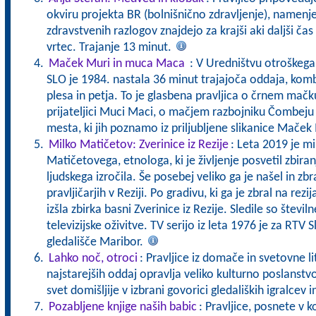
okviru projekta BR (bolnišnično zdravljenje), namenj
zdravstvenih razlogov znajdejo za krajši aki daljši čas
vrtec. Trajanje 13 minut.
Maček Muri in muca Maca
: V Uredništvu otroškeg
SLO je 1984. nastala 36 minut trajajoča oddaja, komb
plesa in petja. To je glasbena pravljica o črnem mač
prijateljici Muci Maci, o mačjem razbojniku Čombeju
mesta, ki jih poznamo iz priljubljene slikanice Maček
Milko Matičetov: Zverinice iz Rezije
: Leta 2019 je mi
Matičetovega, etnologa, ki je življenje posvetil zbira
ljudskega izročila. Še posebej veliko ga je našel in zbra
pravljičarjih v Reziji. Po gradivu, ki ga je zbral na re
izšla zbirka basni Zverinice iz Rezije. Sledile so številn
televizijske oživitve. TV serijo iz leta 1976 je za RTV
gledališče Maribor.
Lahko noč, otroci
: Pravljice iz domače in svetovne l
najstarejših oddaj opravlja veliko kulturno poslanstv
svet domišljije v izbrani govorici gledaliških igralcev i
Pozabljene knjige naših babic
: Pravljice, posnete v k