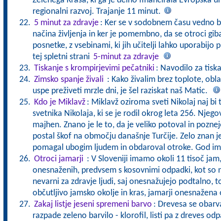
Zelenega Krasa, ki ga je delno financirala Evropska un
regionalni razvoj. Trajanje 11 minut.
5 minut za zdravje
: Ker se v sodobnem času vedno b
načina življenja in ker je pomembno, da se otroci gibaj
posnetke, z vsebinami, ki jih učitelji lahko uporabijo 
tej spletni strani
5-minut za zdravje
Tiskanje s krompirjevimi pečatniki
: Navodilo za tisk
Zimsko spanje živali
: Kako živalim brez toplote, obla
uspe preživeti mrzle dni, je šel raziskat naš Matic.
Kdo je Miklavž
: Miklavž oziroma sveti Nikolaj naj bi t
svetnika Nikolaja, ki se je rodil okrog leta 256. Njegovi
majhen. Znano je le to, da je veliko potoval in pozn
postal škof na območju današnje Turčije. Zelo znan je 
pomagal ubogim ljudem in obdaroval otroke. God i
Otroci jamarji
: V Sloveniji imamo okoli 11 tisoč jam,
onesnaženih, predvsem s kosovnimi odpadki, kot so na 
nevarni za zdravje ljudi, saj onesnažujejo podtalno, t
občutljivo jamsko okolje in kras, jamarji onesnažena 
Zakaj listje jeseni spremeni barvo
: Drevesa se obarva
razpade zeleno barvilo - klorofil, listi pa z dreves odp