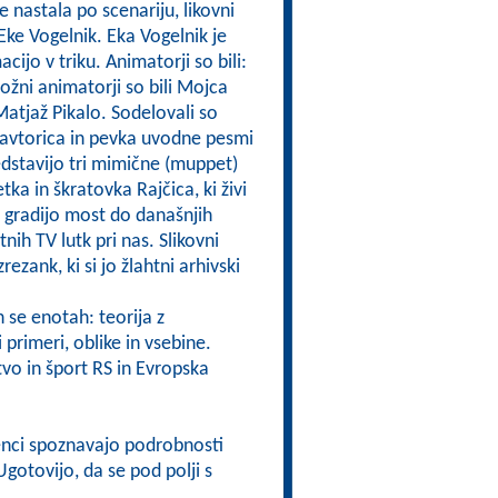
e nastala po scenariju, likovni
i Eke Vogelnik. Eka Vogelnik je
acijo v triku. Animatorji so bili:
ožni animatorji so bili Mojca
Matjaž Pikalo. Sodelovali so
 avtorica in pevka uvodne pesmi
redstavijo tri mimične (muppet)
ka in škratovka Rajčica, ki živi
in gradijo most do današnjih
nih TV lutk pri nas. Slikovni
rezank, ki si jo žlahtni arhivski
 se enotah: teorija z
 primeri, oblike in vsebine.
vo in šport RS in Evropska
enci spoznavajo podrobnosti
gotovijo, da se pod polji s