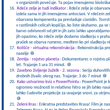
v organizmih povečuje. Ta pojav imenujemo biološk
Rdeče zelje je tudi indikator
: Rdeče zelje je obarvano 
izdela sama in jih imenujemo antociani. V rdečem zelju
obarvana komponenta pa prevladuje cianidin. Tovrstna
v rastlinskih celicah kopičijo, ko liste skuhamo, pa se
barvo odvisnosti od pH in jih zato lahko uporabljamo 
jih opazimo, ko rdeče zelje dodamo sladkorju v prahu
prašek se obarva rumeno, medtem ko pri sladkorju 
Kolišče - virtualna rekonstrukcija
: Rekonstrukcija pr
naselje
Zemlja - rojstvo planeta
: Dokumentarec o rojstvu pla
let. Trajanje:1 ura 31 minut.
Zasebno življenje žuželk - 2. sezona
: Serija duhoviti
drobnih živalic okrog nas. Trajanje: 3 do 7 minut
Kako ustvarimo kviz v PowerPointu
: PowerPoint je k
ogromno možnosti in relativno hitro se jih lahko nau
lahko čudovite projekcije za uvajanje snovi, za utrjev
Zeleni Kras
: Enkratna predstavitev Krasa! Film je nas