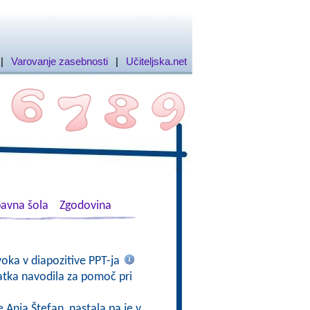
|
Varovanje zasebnosti
|
Učiteljska.net
avna šola
Zgodovina
voka v diapozitive PPT-ja
atka navodila za pomoč pri
e Anja Štefan, nastala pa je v