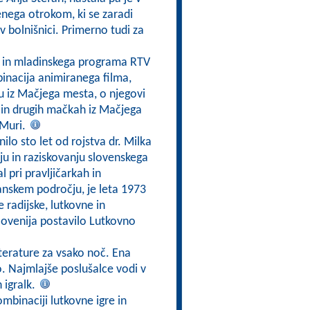
enega otrokom, ki se zaradi
 v bolnišnici. Primerno tudi za
a in mladinskega programa RTV
inacija animiranega filma,
ku iz Mačjega mesta, o njegovi
 in drugih mačkah iz Mačjega
 Muri.
nilo sto let od rojstva dr. Milka
nju in raziskovanju slovenskega
l pri pravljičarkah in
zijanskem področju, je leta 1973
e radijske, lutkovne in
 Slovenija postavilo Lutkovno
iterature za vsako noč. Ena
o. Najmlajše poslušalce vodi v
n igralk.
ombinaciji lutkovne igre in