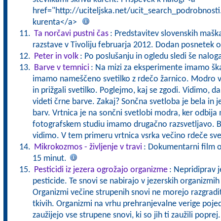
href="http://uciteljska.net/ucit_search_podrobnost
kurenta</a>
Ta norčavi pustni čas
: Predstavitev slovenskih maška
razstave v Tivoliju februarja 2012. Dodan posnetek
Peter in volk
: Po poslušanju in ogledu sledi še nalog
Barve v temnici
: Na mizi za eksperimente imamo ška
imamo nameščeno svetilko z rdečo žarnico. Modro vr
in prižgali svetilko. Poglejmo, kaj se zgodi. Vidimo, d
videti črne barve. Zakaj? Sončna svetloba je bela in je
barv. Vrtnica je na sončni svetlobi modra, ker odbij
fotografskem studiu imamo drugačno razsvetljavo. Bar
vidimo. V tem primeru vrtnica vsrka večino rdeče sve
Mikrokozmos - življenje v travi
: Dokumentarni film o ž
15 minut.
Pesticidi iz jezera ogrožajo organizme
: Nepridiprav j
pesticide. Te snovi se nabirajo v jezerskih organizmih 
Organizmi večine strupenih snovi ne morejo razgraditi,
tkivih. Organizmi na vrhu prehranjevalne verige poj
zaužijejo vse strupene snovi, ki so jih ti zaužili popre