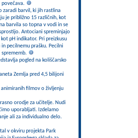
a povečava.
zaradi barvil, ki jih rastlina
 je približno 15 različnih, kot
 barvila so topna v vodi in se
 sprostijo. Antociani spreminjajo
kot pH indikator. Pri preizkusu
 in pecilnemu prašku. Pecilni
ni sprememb.
edstavlja pogled na koliščarsko
neta Zemlja pred 4,5 bilijoni
h animiranih filmov o življenju
rasno orodje za učitelje. Nudi
čimo uporabljati. Izdelamo
anje ali za individualno delo.
tal v okviru projekta Park