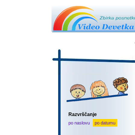
Razvrščanje
po naslovu
po datumu