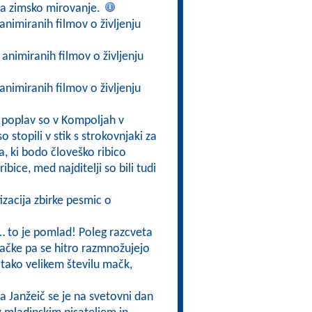
i na zimsko mirovanje.
 animiranih filmov o življenju
h animiranih filmov o življenju
 animiranih filmov o življenju
 poplav so v Kompoljah v
o stopili v stik s strokovnjaki za
a, ki bodo človeško ribico
ibice, med najditelji so bili tudi
izacija zbirke pesmic o
e… to je pomlad! Poleg razcveta
mačke pa se hitro razmnožujejo
i tako velikem številu mačk,
a Janžeič se je na svetovni dan