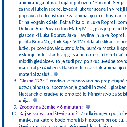
animiranega filma. Trajajo približno 15 minut. Serija j
zasnovi lutk in scene, izvedbi lutk ter scene in v režij
pripravila tudi ilustracije za animacijo in njihovo anim
Brina Vogelnik Saje, Petra Pikalo in Luka Ropret, pom
Dolinar, Ana Pogačnik in Matej Mirič, glas je posodil 
glasbeniki Luka Ropret, Jaka Hawlina in Jaka Ropret,
je bila Brina Vogelnik Saje. V TV oddajah slikanice p
lutke: pripovedovalec, stric Joža, punčka Metka Klepet
v skrinji, polni starih knjig. Na humoren in topel nač
mladih gledalcev. To je tudi prvi poizkus uvedbe tovrst
material je oživljen s klasično filmsko trik-animacijo iz
material zasluži.
Glasba 123
: E-gradivo je zasnovano po prepletajočih
ustvarjalnostjo, spoznavanje glasbil in zvočil, glasbeni
Nastanek e-gradiva je omogočilo Ministrstvo za šolst
unija.
Zgodovina Zemlje v 6 minutah
:
Kaj se skriva pod številkami?
: Z odkrivanjem polj uč
maske, na katere bodo morali biti pozorni pri opisu. U
številkami skriva kurent. Prispevek k nalogi <a