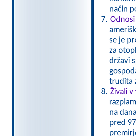
način p
Odnosi
amerišk
se je p
za otop
državi s
gospoda
trudita
Živali v
razplam
na dana
pred 97-
premirje