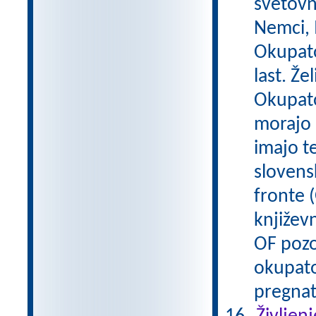
svetovn
Nemci, M
Okupato
last. Že
Okupator
morajo 
imajo t
slovens
fronte (
književn
OF pozo
okupato
pregnat