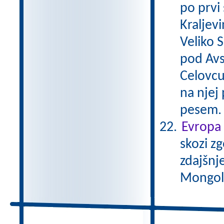
po prvi
Kraljevi
Veliko 
pod Avs
Celovcu
na njej 
pesem
Evropa 
skozi zg
zdajšnj
Mongole