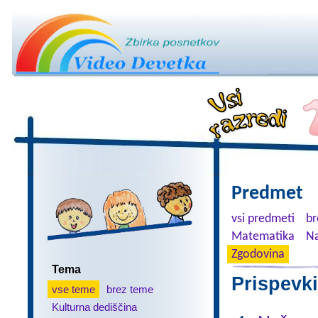
Predmet
vsi predmeti
br
Matematika
Na
Zgodovina
Tema
Prispevki
vse teme
brez teme
Kulturna dediščina