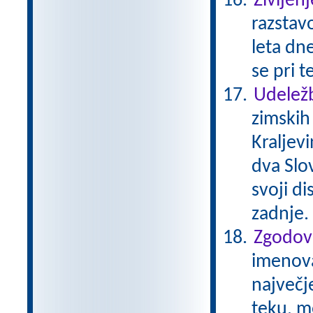
Življenj
razstavo
leta dne
se pri t
Udeležb
zimskih
Kraljev
dva Slov
svoji di
zadnje.
Zgodovi
imenovan
največj
teku, m