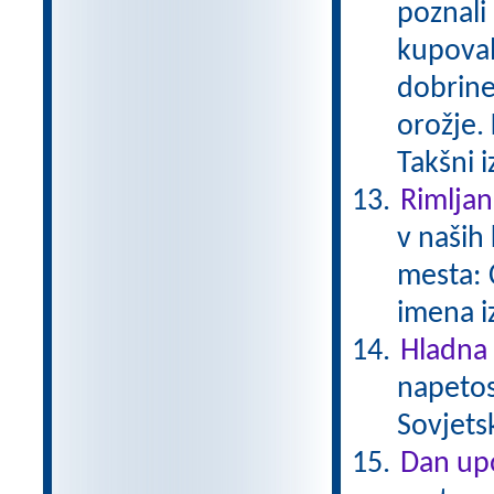
poznali
kupoval
dobrine
orožje. 
Takšni 
Rimljan
v naših 
mesta: 
imena i
Hladna
napetos
Sovjets
Dan upo