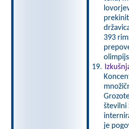
lovorjev
prekini
državica
393 rim
prepove
olimpijs
Izkušnj
Koncentr
množičn
Grozote
številni
internir
je pogo