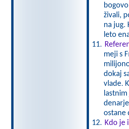
bogovom
živali, 
na jug. 
leto en
Referen
meji s 
milijono
dokaj s
vlade. K
lastnim
denarje
ostane 
Kdo je 