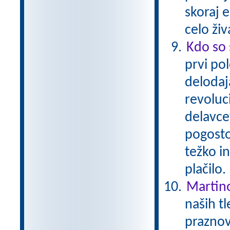
skoraj 
celo živ
Kdo so 
prvi pol
delodaja
revoluc
delavcev
pogosto 
težko i
plačilo
Martin
naših tl
praznov