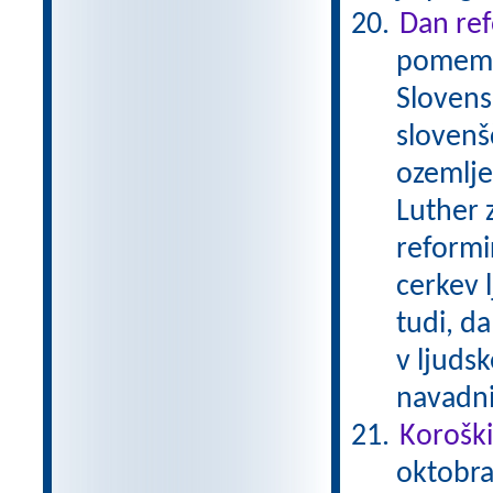
Dan ref
pomembe
Slovens
slovenš
ozemlje
Luther 
reformi
cerkev 
tudi, da
v ljudsk
navadni
Koroški
oktobra 