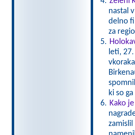
Zeleni 
nastal v
delno f
za regio
Holokav
leti, 2
vkoraka
Birkena
spomnil
ki so g
Kako je
nagrade
zamislil
namenil