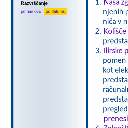
Naša z
Razvrščanje
njenih 
po naslovu
po datumu
niča v n
Kolišče
predsta
Ilirske 
pomen I
kot ele
predsta
računal
predsta
pregled
prenes