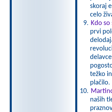
skoraj 
celo živ
Kdo so 
prvi pol
delodaja
revoluc
delavcev
pogosto 
težko i
plačilo
Martin
naših tl
praznov