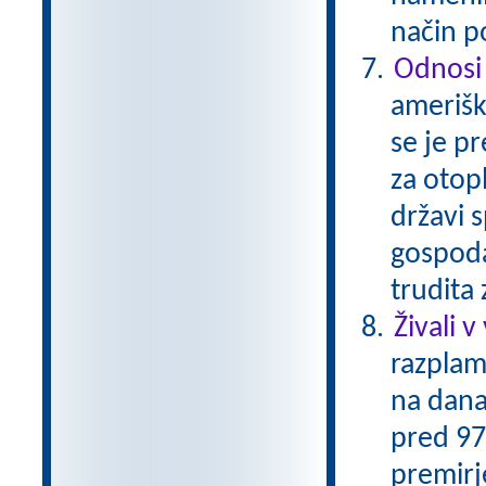
način p
Odnosi
amerišk
se je p
za otop
državi s
gospoda
trudita
Živali v
razplam
na dana
pred 97-
premirje