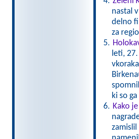
Zeleni 
nastal v
delno f
za regio
Holokav
leti, 2
vkoraka
Birkena
spomnil
ki so g
Kako je
nagrade
zamislil
namenil