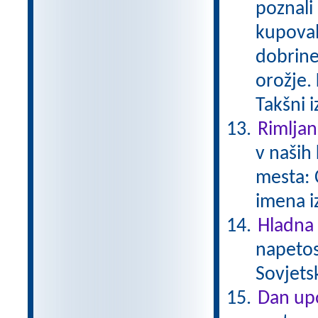
poznali
kupoval
dobrine
orožje. 
Takšni 
Rimljan
v naših 
mesta: 
imena i
Hladna
napetos
Sovjets
Dan upo