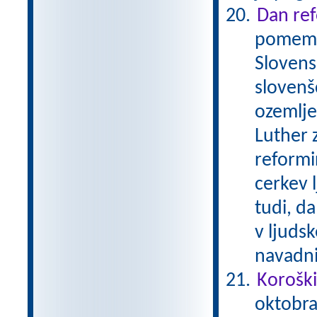
Dan ref
pomembe
Slovens
slovenš
ozemlje
Luther 
reformi
cerkev 
tudi, da
v ljudsk
navadni
Koroški
oktobra 