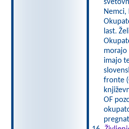
svetovn
Nemci, M
Okupato
last. Že
Okupator
morajo 
imajo t
slovens
fronte (
književn
OF pozo
okupato
pregnat