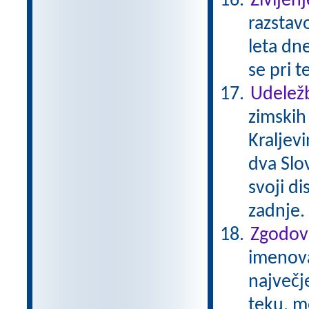
Življenj
razstavo
leta dne
se pri t
Udeležb
zimskih
Kraljev
dva Slov
svoji di
zadnje.
Zgodovi
imenovan
največj
teku, m