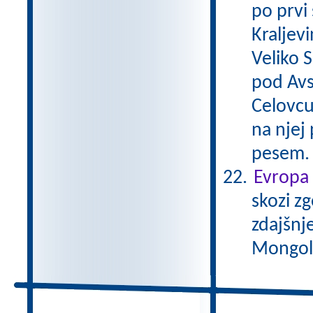
po prvi
Kraljevi
Veliko 
pod Avs
Celovcu
na njej 
pesem
Evropa 
skozi zg
zdajšnj
Mongole