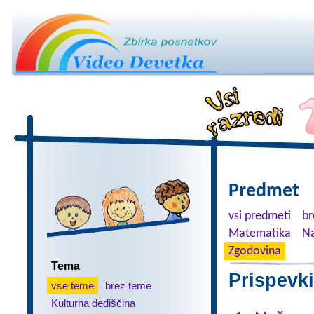
Predmet
vsi predmeti
br
Matematika
Na
Zgodovina
Tema
Prispevki
vse teme
brez teme
Kulturna dediščina