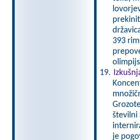
lovorjev
prekini
državica
393 rim
prepove
olimpijs
Izkušnj
Koncentr
množičn
Grozote
številni
internir
je pogo