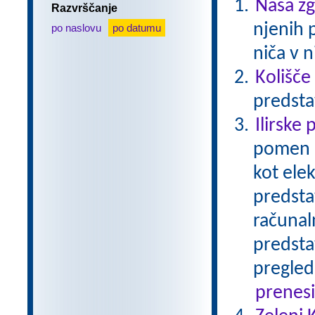
Naša z
Razvrščanje
njenih 
po naslovu
po datumu
niča v n
Kolišče
predsta
Ilirske 
pomen I
kot ele
predsta
računal
predsta
pregled
prenes