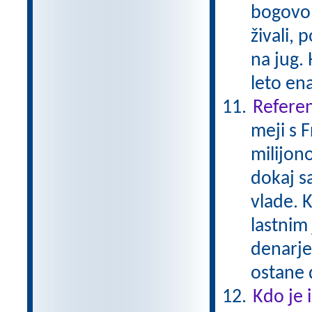
bogovom
živali, 
na jug. 
leto en
Referen
meji s 
milijono
dokaj s
vlade. K
lastnim
denarje
ostane 
Kdo je 