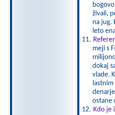
bogovom
živali, 
na jug. 
leto en
Referen
meji s 
milijono
dokaj s
vlade. K
lastnim
denarje
ostane 
Kdo je 