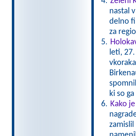
Zeleni 
nastal v
delno f
za regio
Holokav
leti, 2
vkoraka
Birkena
spomnil
ki so g
Kako je
nagrade
zamislil
namenil