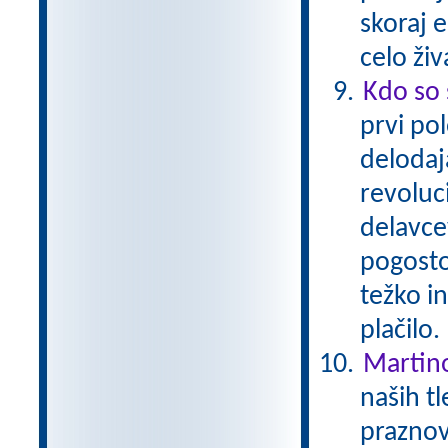
skoraj 
celo živ
Kdo so 
prvi pol
delodaja
revoluc
delavcev
pogosto 
težko i
plačilo
Martin
naših tl
praznov