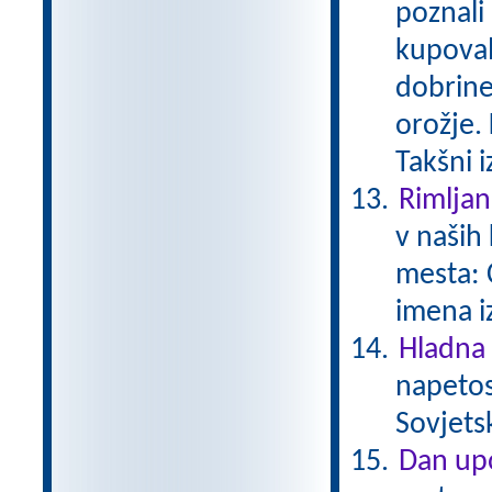
poznali
kupoval
dobrine
orožje. 
Takšni 
Rimljan
v naših 
mesta: 
imena i
Hladna
napetos
Sovjets
Dan upo