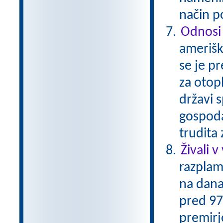
način p
Odnosi
amerišk
se je p
za otop
državi s
gospoda
trudita
Živali v
razplam
na dana
pred 97-
premirje