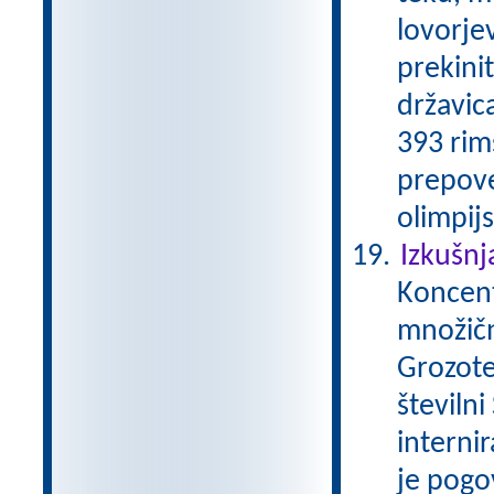
lovorjev
prekini
državica
393 rim
prepove
olimpijs
Izkušnj
Koncentr
množičn
Grozote
številni
internir
je pogo