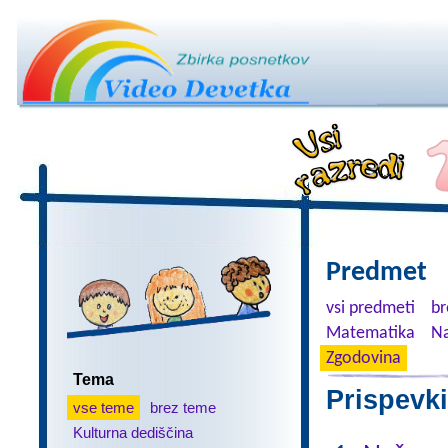
Predmet
vsi predmeti
br
Matematika
Na
Zgodovina
Tema
Prispevki
vse teme
brez teme
Kulturna dediščina