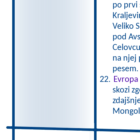
po prvi
Kraljevi
Veliko 
pod Avs
Celovcu
na njej 
pesem
Evropa 
skozi zg
zdajšnj
Mongole