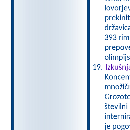
lovorjev
prekini
državica
393 rim
prepove
olimpijs
Izkušnj
Koncentr
množičn
Grozote
številni
internir
je pogo