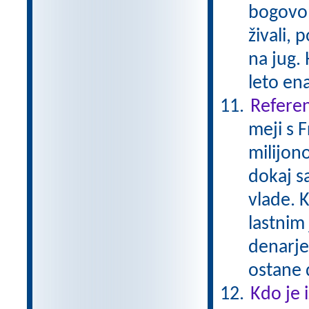
bogovom
živali, 
na jug. 
leto en
Referen
meji s 
milijono
dokaj s
vlade. K
lastnim
denarje
ostane 
Kdo je 