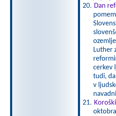
Dan ref
pomembe
Slovens
slovenš
ozemlje
Luther 
reformi
cerkev 
tudi, da
v ljudsk
navadni
Koroški
oktobra 