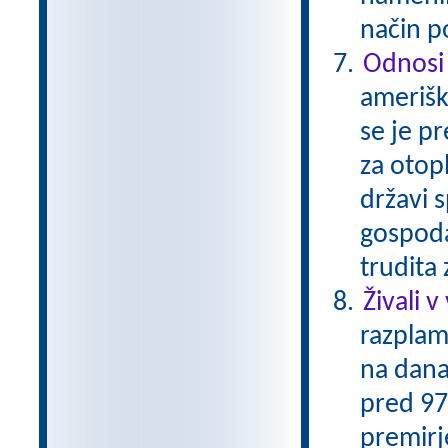
način p
Odnosi
amerišk
se je p
za otop
državi s
gospoda
trudita
Živali v
razplam
na dana
pred 97-
premirje