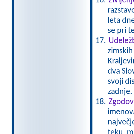
Življenj
razstavo
leta dne
se pri t
Udeležb
zimskih
Kraljev
dva Slov
svoji di
zadnje.
Zgodovi
imenovan
največj
teku, m