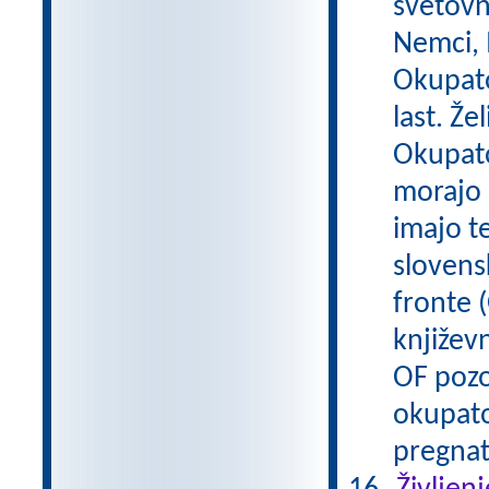
svetovn
Nemci, M
Okupato
last. Že
Okupator
morajo 
imajo t
slovens
fronte (
književn
OF pozo
okupato
pregnat