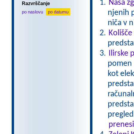
Naša z
Razvrščanje
njenih 
po naslovu
po datumu
niča v n
Kolišče
predsta
Ilirske 
pomen I
kot ele
predsta
računal
predsta
pregled
prenes