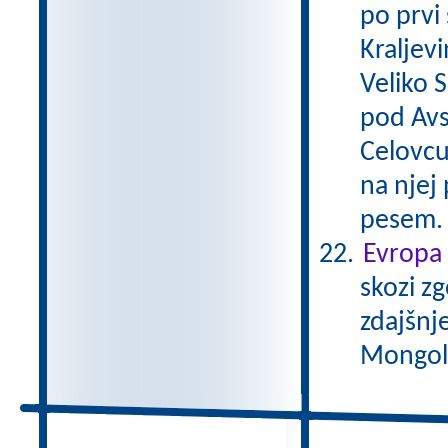
po prvi
Kraljevi
Veliko 
pod Avs
Celovcu
na njej 
pesem
Evropa 
skozi zg
zdajšnj
Mongole