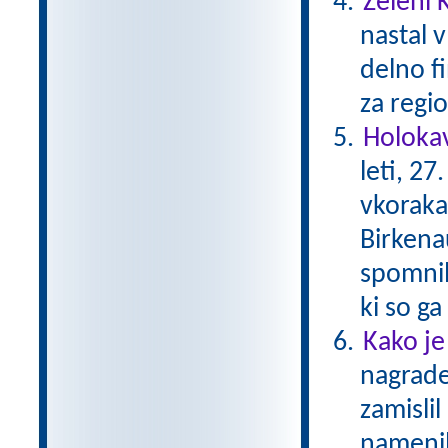
Zeleni 
nastal v
delno f
za regio
Holokav
leti, 2
vkoraka
Birkena
spomnil
ki so g
Kako je
nagrade
zamislil
namenil