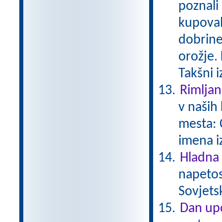
poznali
kupoval
dobrine
orožje. 
Takšni 
Rimljan
v naših 
mesta: 
imena i
Hladna
napetos
Sovjets
Dan upo