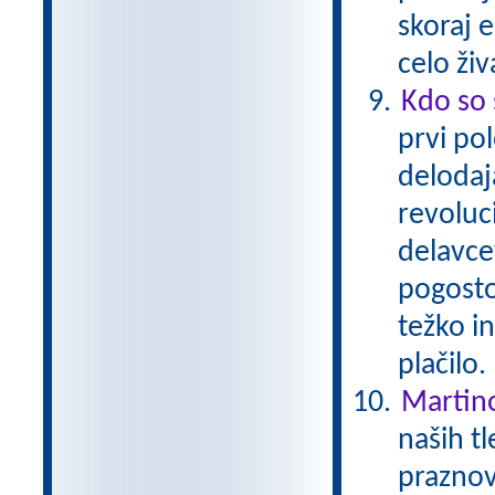
skoraj 
celo živ
Kdo so 
prvi pol
delodaja
revoluc
delavcev
pogosto 
težko i
plačilo
Martin
naših tl
praznov