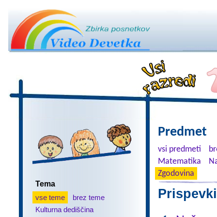
Predmet
vsi predmeti
br
Matematika
Na
Zgodovina
Tema
Prispevki
vse teme
brez teme
Kulturna dediščina