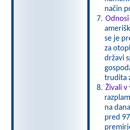
način p
Odnosi
amerišk
se je p
za otop
državi s
gospoda
trudita
Živali v
razplam
na dana
pred 97-
premirje