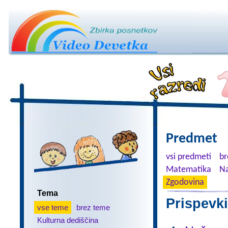
Predmet
vsi predmeti
br
Matematika
Na
Zgodovina
Tema
Prispevki
vse teme
brez teme
Kulturna dediščina