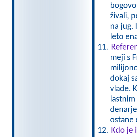
bogovom
živali, 
na jug. 
leto en
Referen
meji s 
milijono
dokaj s
vlade. K
lastnim
denarje
ostane 
Kdo je 