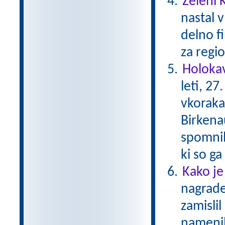
Zeleni 
nastal v
delno f
za regio
Holokav
leti, 2
vkoraka
Birkena
spomnil
ki so g
Kako je
nagrade
zamislil
namenil