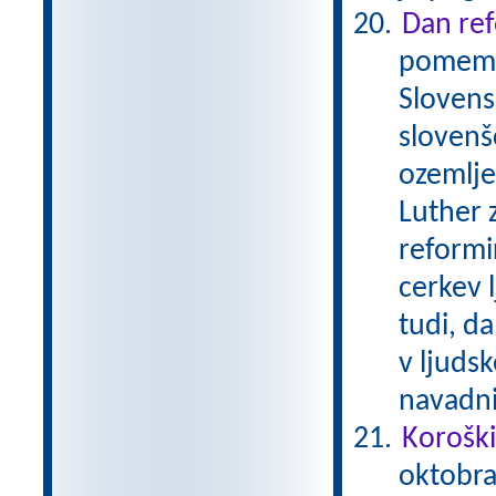
Dan ref
pomembe
Slovens
slovenš
ozemlje
Luther 
reformi
cerkev 
tudi, da
v ljudsk
navadni
Koroški
oktobra 