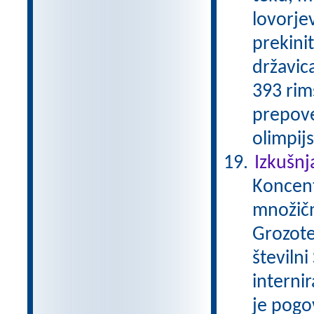
lovorjev
prekini
državica
393 rim
prepove
olimpijs
Izkušnj
Koncentr
množičn
Grozote
številni
internir
je pogo