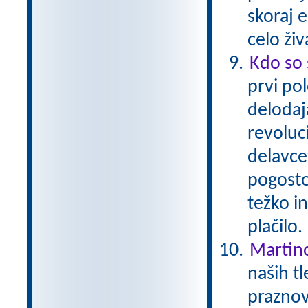
skoraj 
celo živ
Kdo so 
prvi pol
delodaja
revoluc
delavcev
pogosto 
težko i
plačilo
Martin
naših tl
praznov