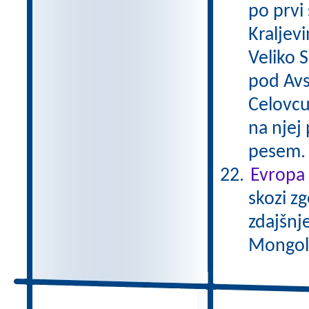
po prvi
Kraljevi
Veliko 
pod Avs
Celovcu
na njej 
pesem
Evropa 
skozi zg
zdajšnj
Mongole