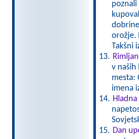
poznali
kupoval
dobrine
orožje. 
Takšni 
Rimljan
v naših 
mesta: 
imena i
Hladna
napetos
Sovjets
Dan upo