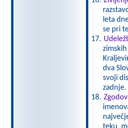
Življenj
razstavo
leta dne
se pri t
Udeležb
zimskih
Kraljev
dva Slov
svoji di
zadnje.
Zgodovi
imenovan
največj
teku, m