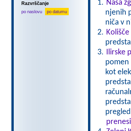
Naša z
Razvrščanje
njenih 
po naslovu
po datumu
niča v n
Kolišče
predsta
Ilirske 
pomen I
kot ele
predsta
računal
predsta
pregled
prenes