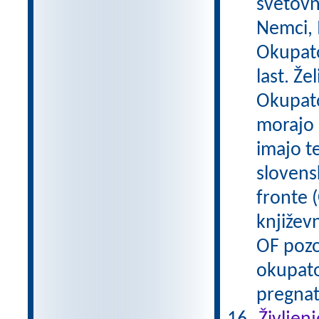
svetovn
Nemci, M
Okupato
last. Že
Okupator
morajo 
imajo t
slovens
fronte (
književn
OF pozo
okupato
pregnat