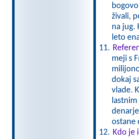
bogovom
živali, 
na jug. 
leto en
Referen
meji s 
milijono
dokaj s
vlade. K
lastnim
denarje
ostane 
Kdo je 