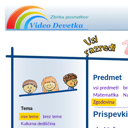
Predmet
vsi predmeti
br
Matematika
Na
Zgodovina
Tema
Prispevki
vse teme
brez teme
Kulturna dediščina