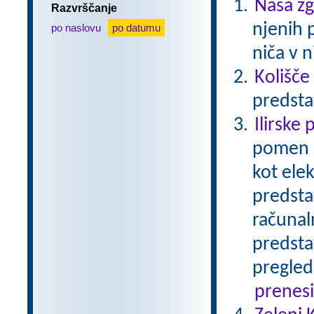
Naša z
Razvrščanje
njenih 
po naslovu
po datumu
niča v n
Kolišče
predsta
Ilirske 
pomen I
kot ele
predsta
računal
predsta
pregled
prenes