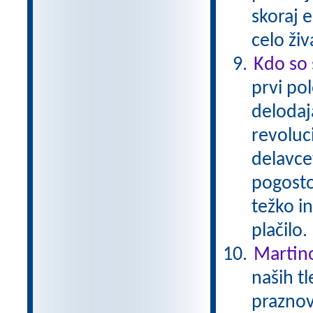
skoraj 
celo živ
Kdo so 
prvi pol
delodaja
revoluc
delavcev
pogosto 
težko i
plačilo
Martin
naših tl
praznov