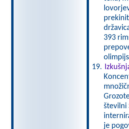
lovorjev
prekini
državica
393 rim
prepove
olimpijs
Izkušnj
Koncentr
množičn
Grozote
številni
internir
je pogo