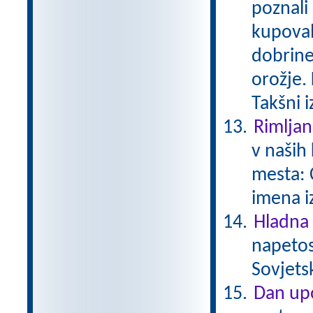
poznali
kupoval
dobrine
orožje. 
Takšni 
Rimljan
v naših 
mesta: 
imena i
Hladna
napetos
Sovjets
Dan upo