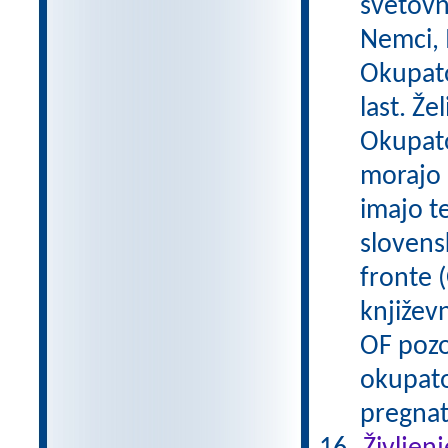
svetovn
Nemci, M
Okupato
last. Že
Okupator
morajo 
imajo t
slovens
fronte (
književn
OF pozo
okupato
pregnat