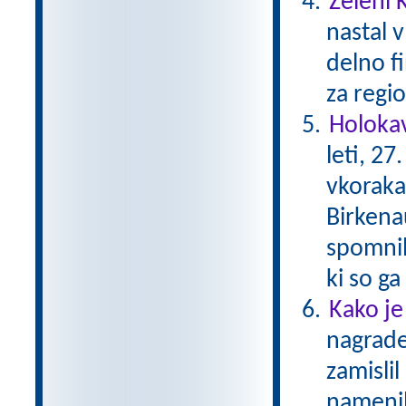
Zeleni 
nastal v
delno f
za regio
Holokav
leti, 2
vkoraka
Birkena
spomnil
ki so g
Kako je
nagrade
zamislil
namenil