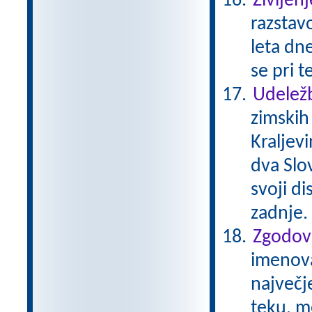
Življenj
razstavo
leta dne
se pri t
Udeležb
zimskih
Kraljev
dva Slov
svoji di
zadnje.
Zgodovi
imenovan
največj
teku, m