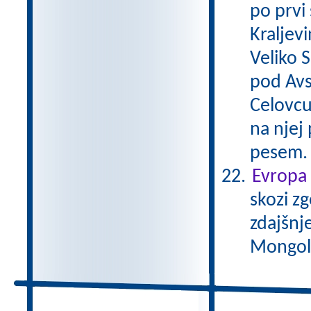
po prvi
Kraljevi
Veliko 
pod Avs
Celovcu
na njej 
pesem
Evropa 
skozi zg
zdajšnj
Mongole