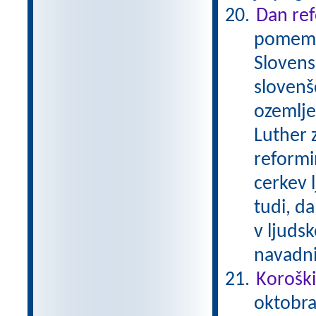
Dan ref
pomembe
Slovens
slovenš
ozemlje
Luther 
reformi
cerkev 
tudi, da
v ljudsk
navadni
Koroški
oktobra 