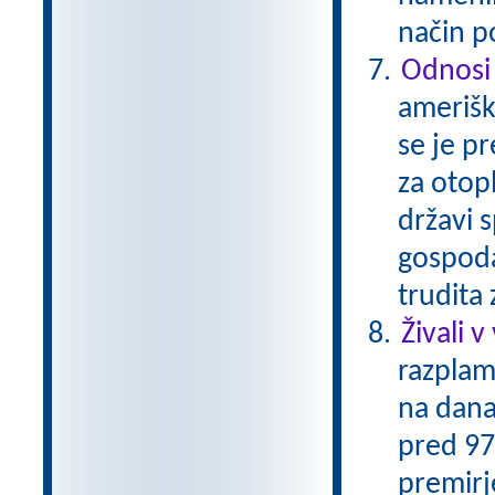
način p
Odnosi
amerišk
se je p
za otop
državi s
gospoda
trudita
Živali v
razplam
na dana
pred 97-
premirje