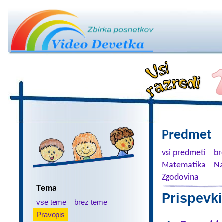
Predmet
vsi predmeti
br
Matematika
Na
Zgodovina
Tema
Prispevki
vse teme
brez teme
Pravopis