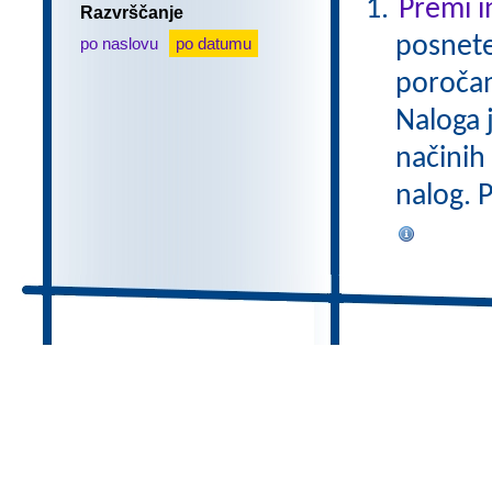
Premi i
Razvrščanje
posnete
po naslovu
po datumu
poročan
Naloga 
načinih
nalog. 