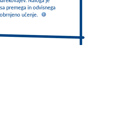
narekovajev. Naloga je
pisa premega in odvisnega
a obrnjeno učenje.