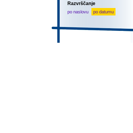
Razvrščanje
po naslovu
po datumu