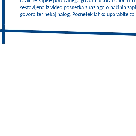
različne zapise poročanega govora, uporabo ločil in 
sestavljena iz video posnetka z razlago o načinih za
govora ter nekaj nalog. Posnetek lahko uporabite z