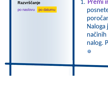
Premi i
Razvrščanje
posnete
po naslovu
po datumu
poročan
Naloga 
načinih
nalog. 