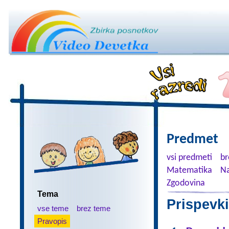
Predmet
vsi predmeti
br
Matematika
Na
Zgodovina
Tema
Prispevki
vse teme
brez teme
Pravopis