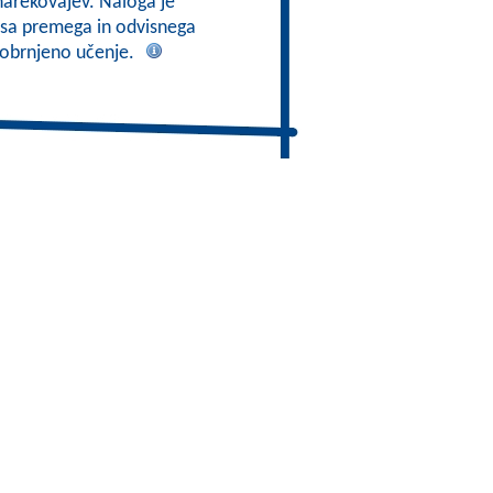
narekovajev. Naloga je
pisa premega in odvisnega
a obrnjeno učenje.