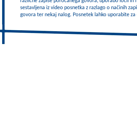
različne zapise poročanega govora, uporabo ločil in 
sestavljena iz video posnetka z razlago o načinih za
govora ter nekaj nalog. Posnetek lahko uporabite z