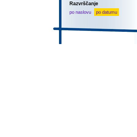
Razvrščanje
po naslovu
po datumu