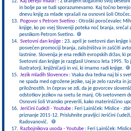
Kaj berejo mladi?
: Z branjem bogatimo svoj besedni z
in bolje pa se tudi sporazumevamo. Kaj točno berej
dnevu knjig za mlade vprašali na osnovni šoli Otočec
Pogovor s Petrom Svetino
: Otroški poročevalec Mih
knjige, ko po vsej Sloveniji poteka noč branja, srečal
pesnikom Petrom Svetino.
Svetovni dan knjige
: 23. april je svetovni dan knjige 
posvečen promociji branja, založništva in zaščiti avto
lastnine. Slovenija je ena redkih evropskih držav, ki p
Svetovni dan knjige je razglasil Unesco leta 1995. To 
ilustratorji, knjižničarji in vsi, ki imamo radi knjige.
Jezik mladih Slovencev
: Vsaka dva tedna naj bi s svet
ne spada med ogrožene jezike, saj je zelo razvita in 
priložnostih. In čeprav se zdi, da je govorcev slovenš
odstotkov jezikov na svetu še manj. Ob svetovnem 
Osnovni šoli Vransko preverili, kako materinščino up
Jeričini čudeži - Youtube
: Feri Lainšček: Mislice - zb
priznanje 2011-12. Prisluhnite pravljici Jeričini čudež
Radovanovič.
Razbojnikova usoda - Youtube
: Feri Lainšček: Mislic