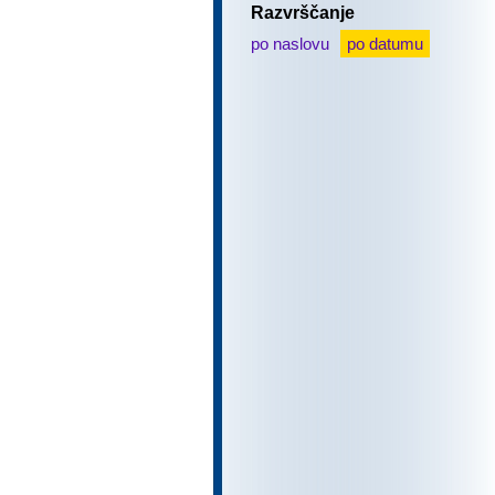
Razvrščanje
po naslovu
po datumu