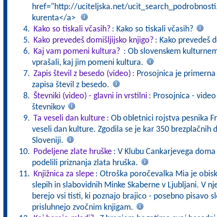
href="http://uciteljska.net/ucit_search_podrobnost
kurenta</a>
Kako so tiskali včasih?
: Kako so tiskali včasih?
Kako prevedeš domišljijsko knjigo?
: Kako prevedeš d
Kaj vam pomeni kultura?
: Ob slovenskem kulturne
vprašali, kaj jim pomeni kultura.
Zapis števil z besedo (video)
: Prosojnica je primerna 
zapisa števil z besedo.
Števniki (video) - glavni in vrstilni
: Prosojnica - vide
števnikov
Ta veseli dan kulture
: Ob obletnici rojstva pesnika 
veseli dan kulture. Zgodila se je kar 350 brezplačnih
Sloveniji.
Podeljene zlate hruške
: V Klubu Cankarjevega doma 
podelili priznanja zlata hruška.
Knjižnica za slepe
: Otroška poročevalka Mia je obisk
slepih in slabovidnih Minke Skaberne v Ljubljani. V nje
berejo vsi tisti, ki poznajo brajico - posebno pisavo sl
prisluhnejo zvočnim knjigam.