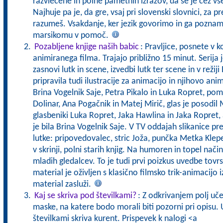
razvlečene in polne pametnih izrazov, da se je čez vs
Najhuje pa je, da gre, vsaj pri slovenski slovnici, za pr
razumeš. Vsakdanje, ker jezik govorimo in ga pozna
marsikomu v pomoč.
Pozabljene knjige naših babic
: Pravljice, posnete v k
animiranega filma. Trajajo približno 15 minut. Serija j
zasnovi lutk in scene, izvedbi lutk ter scene in v režij
pripravila tudi ilustracije za animacijo in njihovo anim
Brina Vogelnik Saje, Petra Pikalo in Luka Ropret, pom
Dolinar, Ana Pogačnik in Matej Mirič, glas je posodil 
glasbeniki Luka Ropret, Jaka Hawlina in Jaka Ropret,
je bila Brina Vogelnik Saje. V TV oddajah slikanice p
lutke: pripovedovalec, stric Joža, punčka Metka Klepet
v skrinji, polni starih knjig. Na humoren in topel nač
mladih gledalcev. To je tudi prvi poizkus uvedbe tovrst
material je oživljen s klasično filmsko trik-animacijo iz
material zasluži.
Kaj se skriva pod številkami?
: Z odkrivanjem polj uč
maske, na katere bodo morali biti pozorni pri opisu. U
številkami skriva kurent. Prispevek k nalogi <a