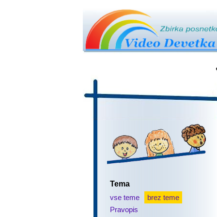
Tema
vse teme
brez teme
Pravopis