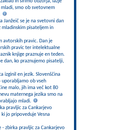
aklad in širimo obzorja, lažje
o mladi, smo ob svetovnem
.
a Janžeič se je na svetovni dan
 z mladinskim pisateljem in
in avtorskih pravic. Dan je
rskih pravic ter intelektualne
raznik knjige praznuje en teden.
je dan, ko praznujemo pisatelji,
a izginil en jezik. Slovenščina
jo uporabljamo ob vseh
čine malo, jih ima več kot 80
dnevu maternega jezika smo na
orabljajo mladi.
irka pravljic za Cankarjevo
i, ki jo pripoveduje Vesna
e - zbirka pravljic za Cankarjevo