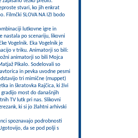
e zapisano težko prebiti.
eproste stvari, ko jih enkrat
mo. Filmčki SLOVA NA IZI bodo
ombinaciji lutkovne igre in
e nastala po scenariju, likovni
i Eke Vogelnik. Eka Vogelnik je
acijo v triku. Animatorji so bili:
ožni animatorji so bili Mojca
Matjaž Pikalo. Sodelovali so
 avtorica in pevka uvodne pesmi
redstavijo tri mimične (muppet)
ka in škratovka Rajčica, ki živi
in gradijo most do današnjih
nih TV lutk pri nas. Slikovni
rezank, ki si jo žlahtni arhivski
enci spoznavajo podrobnosti
gotovijo, da se pod polji s