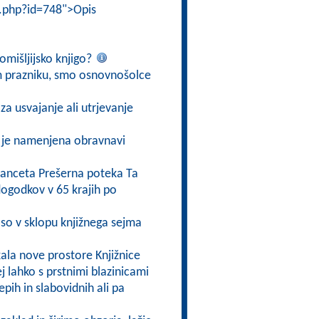
i.php?id=748">Opis
omišljijsko knjigo?
m prazniku, smo osnovnošolce
za usvajanje ali utrjevanje
o je namenjena obravnavi
Franceta Prešerna poteka Ta
 dogodkov v 65 krajih po
so v sklopu knjižnega sejma
ala nove prostore Knjižnice
j lahko s prstnimi blazinicami
epih in slabovidnih ali pa