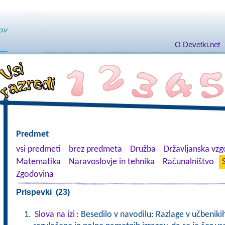
O Devetki.net
Predmet
vsi predmeti
brez predmeta
Družba
Državljanska vzgo
Matematika
Naravoslovje in tehnika
Računalništvo
Zgodovina
Prispevki (23)
Slova na izi
: Besedilo v navodilu: Razlage v učbeniki