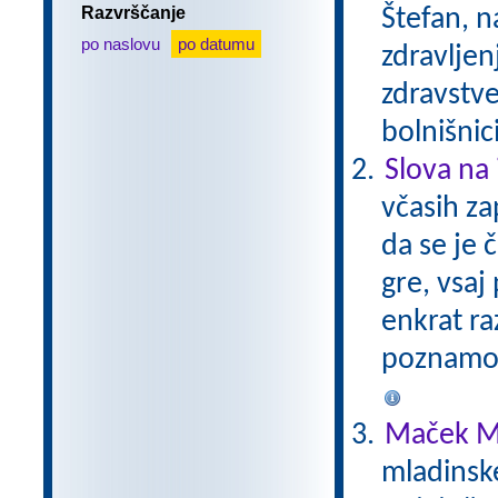
Razvrščanje
Štefan, n
po naslovu
po datumu
zdravljen
zdravstve
bolnišnic
Slova na 
včasih za
da se je 
gre, vsaj 
enkrat ra
poznamo.
Maček M
mladinsk