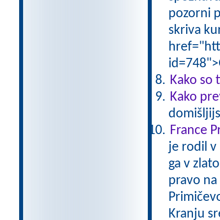
pozorni p
skriva ku
href="ht
id=748">
Kako so t
Kako pre
domišljij
France P
je rodil 
ga v zlat
pravo na 
Primičevo 
Kranju s