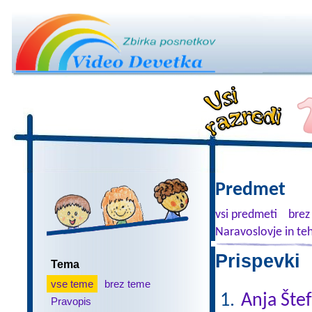
Predmet
vsi predmeti
brez
Naravoslovje in te
Prispevki 
Tema
vse teme
brez teme
Anja Šte
Pravopis