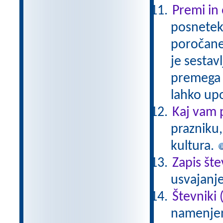
Premi in
posnetek 
poročaneg
je sestav
premega 
lahko up
Kaj vam 
prazniku,
kultura.
Zapis šte
usvajanje
Števniki (
namenjen