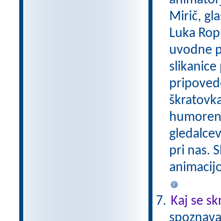
animatorj
Mirič, gl
Luka Ropr
uvodne pe
slikanice
pripovedo
škratovka 
humoren 
gledalcev
pri nas. S
animacijo 
Kaj se sk
spoznava