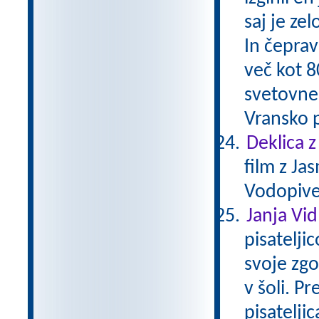
saj je ze
In čeprav
več kot 8
svetovne
Vransko p
Deklica z
film z Ja
Vodopivec
Janja Vi
pisatelji
svoje zgo
v šoli. Pr
pisateljic