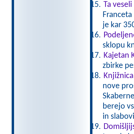
Ta veseli
Franceta 
je kar 35
Podeljen
sklopu kn
Kajetan K
zbirke pe
Knjižnica
nove pros
Skaberne 
berejo vs
in slabov
Domišljij