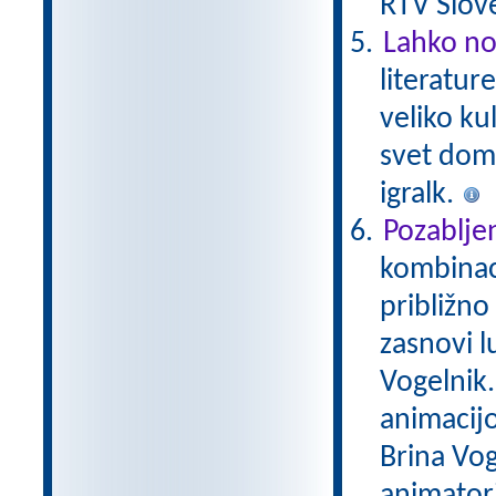
RTV Slove
Lahko no
literatur
veliko ku
svet domiš
igralk.
Pozablje
kombinaci
približno
zasnovi lu
Vogelnik. 
animacijo
Brina Vog