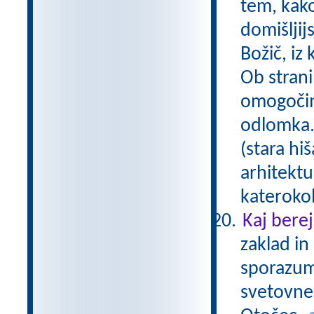
tem, kako
domišljij
Božič, iz
Ob strani
omogočim
odlomka. 
(stara h
arhitektu
katerokol
Kaj bere
zaklad in 
sporazum
svetovnem