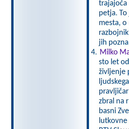
trajajoča
petja. To
mesta, o 
razbojni
jih pozna
Milko Mat
sto let o
življenje
ljudskega 
pravljičar
zbral na 
basni Zver
lutkovne i