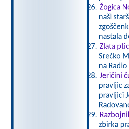
Žogica N
naši starš
zgoščenka
nastala d
Zlata pti
Srečko Me
na Radio 
Jeričini 
pravljic 
pravljici
Radovan
Razbojni
zbirka pr