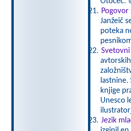
Otočec.
Pogovor 
Janžeič s
poteka no
pesnikom
Svetovni
avtorskih
založništ
lastnine.
knjige pr
Unesco le
ilustrator
Jezik ml
izginil e