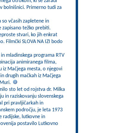
enega otrokom, ki se zaradi
 v bolnišnici. Primerno tudi za
h so včasih zapletene in
e zapisano težko prebiti.
eproste stvari, ko jih enkrat
mo. Filmčki SLOVA NA IZI bodo
a in mladinskega programa RTV
inacija animiranega filma,
ku iz Mačjega mesta, o njegovi
 in drugih mačkah iz Mačjega
 Muri.
nilo sto let od rojstva dr. Milka
nju in raziskovanju slovenskega
l pri pravljičarkah in
zijanskem področju, je leta 1973
e radijske, lutkovne in
 Slovenija postavilo Lutkovno