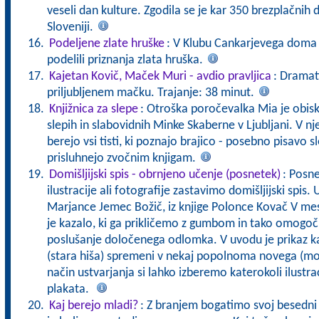
veseli dan kulture. Zgodila se je kar 350 brezplačnih
Sloveniji.
Podeljene zlate hruške
: V Klubu Cankarjevega doma 
podelili priznanja zlata hruška.
Kajetan Kovič, Maček Muri - avdio pravljica
: Dramat
priljubljenem mačku. Trajanje: 38 minut.
Knjižnica za slepe
: Otroška poročevalka Mia je obisk
slepih in slabovidnih Minke Skaberne v Ljubljani. V nje
berejo vsi tisti, ki poznajo brajico - posebno pisavo sl
prisluhnejo zvočnim knjigam.
Domišljijski spis - obrnjeno učenje (posnetek)
: Posn
ilustracije ali fotografije zastavimo domišljijski spis.
Marjance Jemec Božič, iz knjige Polonce Kovač V mest
je kazalo, ki ga prikličemo z gumbom in tako omogoč
poslušanje določenega odlomka. V uvodu je prikaz k
(stara hiša) spremeni v nekaj popolnoma novega (mod
način ustvarjanja si lahko izberemo katerokoli ilustrac
plakata.
Kaj berejo mladi?
: Z branjem bogatimo svoj besedni z