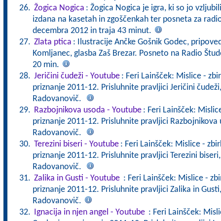
Žogica Nogica
: Žogica Nogica je igra, ki so jo vzljubil
izdana na kasetah in zgoščenkah ter posneta za radio
decembra 2012 in traja 43 minut.
Zlata ptica
: Ilustracije Ančke Gošnik Godec, pripove
Komljanec, glasba Zaš Brezar. Posneto na Radio Štud
20 min.
Jeričini čudeži - Youtube
: Feri Lainšček: Mislice - zb
priznanje 2011-12. Prisluhnite pravljici Jeričini čudež
Radovanovič.
Razbojnikova usoda - Youtube
: Feri Lainšček: Mislic
priznanje 2011-12. Prisluhnite pravljici Razbojnikova
Radovanovič.
Terezini biseri - Youtube
: Feri Lainšček: Mislice - zbi
priznanje 2011-12. Prisluhnite pravljici Terezini biseri
Radovanovič.
Zalika in Gusti - Youtube
: Feri Lainšček: Mislice - zb
priznanje 2011-12. Prisluhnite pravljici Zalika in Gust
Radovanovič.
Ignacija in njen angel - Youtube
: Feri Lainšček: Misli