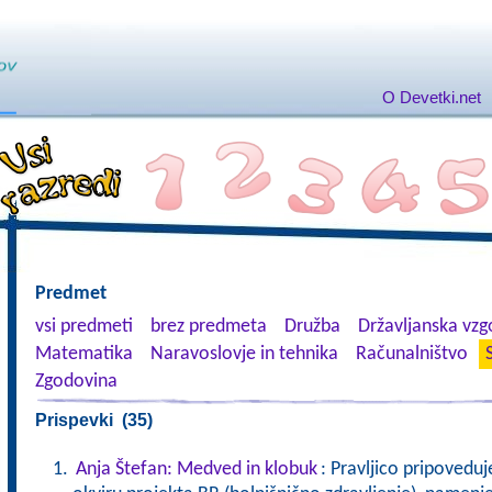
O Devetki.net
Predmet
vsi predmeti
brez predmeta
Družba
Državljanska vzgo
Matematika
Naravoslovje in tehnika
Računalništvo
Zgodovina
Prispevki (35)
Anja Štefan: Medved in klobuk
: Pravljico pripoveduj