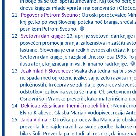
in bolje pa se tudi sporazumevamo. Kaj točno berej
dnevu knjig za mlade vprašali na osnovni šoli Otočec
Pogovor s Petrom Svetino
: Otroški poročevalec Mih
knjige, ko po vsej Sloveniji poteka noč branja, srečal
pesnikom Petrom Svetino.
Svetovni dan knjige
: 23. april je svetovni dan knjige 
posvečen promociji branja, založništva in zaščiti avto
lastnine. Slovenija je ena redkih evropskih držav, ki p
Svetovni dan knjige je razglasil Unesco leta 1995. To 
ilustratorji, knjižničarji in vsi, ki imamo radi knjige.
Jezik mladih Slovencev
: Vsaka dva tedna naj bi s svet
ne spada med ogrožene jezike, saj je zelo razvita in 
priložnostih. In čeprav se zdi, da je govorcev slovenš
odstotkov jezikov na svetu še manj. Ob svetovnem 
Osnovni šoli Vransko preverili, kako materinščino up
Deklica z vžigalicami (nemi črnobeli film)
: Nemi črnob
Elviro Kraljevo. Glasba Marjan Vodopivec, režija Ant
Janja Vidmar
: Otroška poročevalka Manca je obiskal
preverila, kje najde navdih za svoje zgodbe, kako se n
bila v šoli. Preverila pa je tudi, ali res drži, da ima zn