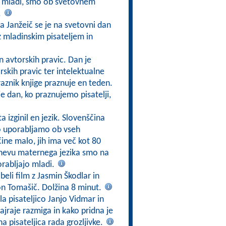
o mladi, smo ob svetovnem
.
a Janžeič se je na svetovni dan
 z mladinskim pisateljem in
in avtorskih pravic. Dan je
rskih pravic ter intelektualne
raznik knjige praznuje en teden.
je dan, ko praznujemo pisatelji,
a izginil en jezik. Slovenščina
jo uporabljamo ob vseh
čine malo, jih ima več kot 80
dnevu maternega jezika smo na
orabljajo mladi.
eli film z Jasmin Škodlar in
on Tomašič. Dolžina 8 minut.
a pisateljico Janjo Vidmar in
ajraje razmiga in kako pridna je
ana pisateljica rada grozljivke.