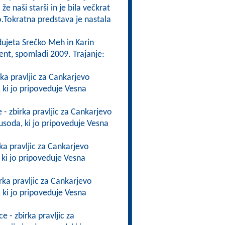
i že naši starši in je bila večkrat
.Tokratna predstava je nastala
dujeta Srečko Meh in Karin
ent, spomladi 2009. Trajanje:
irka pravljic za Cankarjevo
i, ki jo pripoveduje Vesna
e - zbirka pravljic za Cankarjevo
 usoda, ki jo pripoveduje Vesna
rka pravljic za Cankarjevo
, ki jo pripoveduje Vesna
irka pravljic za Cankarjevo
i, ki jo pripoveduje Vesna
ce - zbirka pravljic za