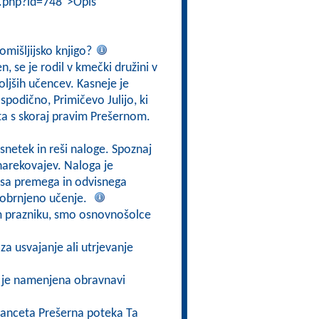
i.php?id=748">Opis
omišljijsko knjigo?
n, se je rodil v kmečki družini v
oljših učencev. Kasneje je
spodično, Primičevo Julijo, ki
čata s skoraj pravim Prešernom.
osnetek in reši naloge. Spoznaj
narekovajev. Naloga je
pisa premega in odvisnega
a obrnjeno učenje.
m prazniku, smo osnovnošolce
za usvajanje ali utrjevanje
o je namenjena obravnavi
Franceta Prešerna poteka Ta