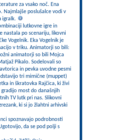
iterature za vsako noč. Ena
o. Najmlajše poslušalce vodi v
n igralk.
ombinaciji lutkovne igre in
e nastala po scenariju, likovni
i Eke Vogelnik. Eka Vogelnik je
acijo v triku. Animatorji so bili:
ožni animatorji so bili Mojca
Matjaž Pikalo. Sodelovali so
 avtorica in pevka uvodne pesmi
redstavijo tri mimične (muppet)
ka in škratovka Rajčica, ki živi
in gradijo most do današnjih
nih TV lutk pri nas. Slikovni
rezank, ki si jo žlahtni arhivski
enci spoznavajo podrobnosti
gotovijo, da se pod polji s