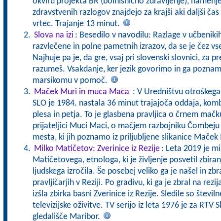
okviru projekta BR (bolnišnično zdravljenje), namenj
zdravstvenih razlogov znajdejo za krajši aki daljši čas
vrtec. Trajanje 13 minut.
Slova na izi
: Besedilo v navodilu: Razlage v učbeniki
razvlečene in polne pametnih izrazov, da se je čez vs
Najhuje pa je, da gre, vsaj pri slovenski slovnici, za pr
razumeš. Vsakdanje, ker jezik govorimo in ga pozna
marsikomu v pomoč.
Maček Muri in muca Maca
: V Uredništvu otroškeg
SLO je 1984. nastala 36 minut trajajoča oddaja, komb
plesa in petja. To je glasbena pravljica o črnem mač
prijateljici Muci Maci, o mačjem razbojniku Čombeju
mesta, ki jih poznamo iz priljubljene slikanice Maček
Milko Matičetov: Zverinice iz Rezije
: Leta 2019 je mi
Matičetovega, etnologa, ki je življenje posvetil zbira
ljudskega izročila. Še posebej veliko ga je našel in zbra
pravljičarjih v Reziji. Po gradivu, ki ga je zbral na re
izšla zbirka basni Zverinice iz Rezije. Sledile so številn
televizijske oživitve. TV serijo iz leta 1976 je za RTV
gledališče Maribor.