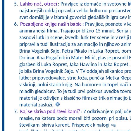
Lahko noč, otroci
: Pravljice iz domače in svetovne l
najstarejših oddaj opravlja veliko kulturno poslanstv
svet domišljije v izbrani govorici gledaliških igralcev i
Pozabljene knjige naših babic
: Pravljice, posnete v k
animiranega filma. Trajajo približno 15 minut. Serija j
zasnovi lutk in scene, izvedbi lutk ter scene in v režij
pripravila tudi ilustracije za animacijo in njihovo anim
Brina Vogelnik Saje, Petra Pikalo in Luka Ropret, pom
Dolinar, Ana Pogačnik in Matej Mirič, glas je posodil 
glasbeniki Luka Ropret, Jaka Hawlina in Jaka Ropret,
je bila Brina Vogelnik Saje. V TV oddajah slikanice p
lutke: pripovedovalec, stric Joža, punčka Metka Klepet
v skrinji, polni starih knjig. Na humoren in topel nač
mladih gledalcev. To je tudi prvi poizkus uvedbe tovrst
material je oživljen s klasično filmsko trik-animacijo iz
material zasluži.
Kaj se skriva pod številkami?
: Z odkrivanjem polj uč
maske, na katere bodo morali biti pozorni pri opisu. U
številkami skriva kurent. Prispevek k nalogi <a