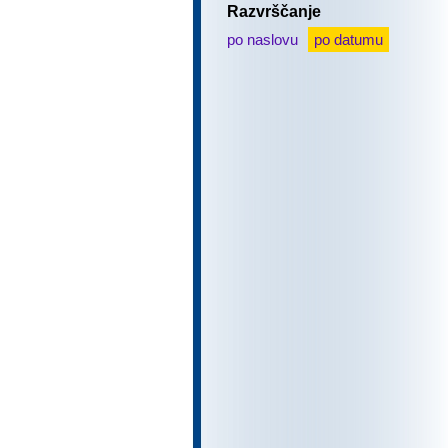
Razvrščanje
po naslovu
po datumu