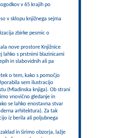
 dogodkov v 65 krajih po
so v sklopu knjižnega sejma
izacija zbirke pesmic o
ala nove prostore Knjižnice
j lahko s prstnimi blazinicami
epih in slabovidnih ali pa
etek o tem, kako s pomočjo
 Uporabila sem ilustracijo
u (Mladinska knjiga). Ob strani
imo vnovično gledanje in
ako se lahko enostavna stvar
erna arhitektura). Za tak
ijo iz berila ali poljubnega
aklad in širimo obzorja, lažje