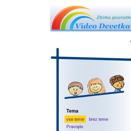
Tema
vse teme
brez teme
Pravopis