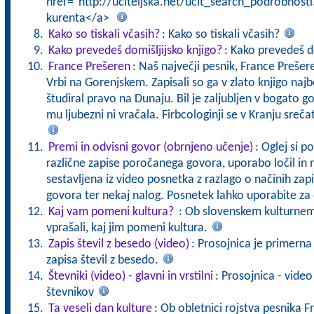
href="http://uciteljska.net/ucit_search_podrobnost
kurenta</a>
Kako so tiskali včasih?
: Kako so tiskali včasih?
Kako prevedeš domišljijsko knjigo?
: Kako prevedeš d
France Prešeren
: Naš največji pesnik, France Prešere
Vrbi na Gorenjskem. Zapisali so ga v zlato knjigo najb
študiral pravo na Dunaju. Bil je zaljubljen v bogato go
mu ljubezni ni vračala. Firbcologinji se v Kranju sre
Premi in odvisni govor (obrnjeno učenje)
: Oglej si p
različne zapise poročanega govora, uporabo ločil in 
sestavljena iz video posnetka z razlago o načinih za
govora ter nekaj nalog. Posnetek lahko uporabite z
Kaj vam pomeni kultura?
: Ob slovenskem kulturne
vprašali, kaj jim pomeni kultura.
Zapis števil z besedo (video)
: Prosojnica je primerna 
zapisa števil z besedo.
Števniki (video) - glavni in vrstilni
: Prosojnica - vide
števnikov
Ta veseli dan kulture
: Ob obletnici rojstva pesnika 