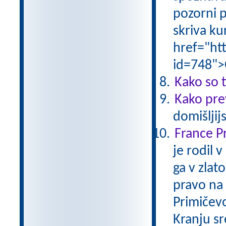
pozorni p
skriva ku
href="ht
id=748">
Kako so t
Kako pre
domišljij
France P
je rodil 
ga v zlat
pravo na 
Primičevo 
Kranju s