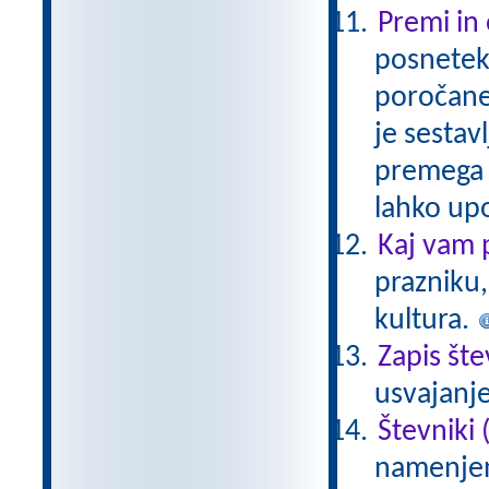
Premi in
posnetek 
poročaneg
je sestav
premega 
lahko up
Kaj vam 
prazniku,
kultura.
Zapis šte
usvajanje
Števniki (
namenjen