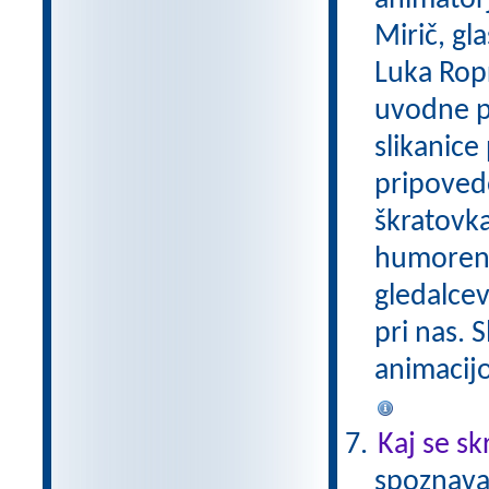
animatorj
Mirič, gl
Luka Ropr
uvodne pe
slikanice
pripovedo
škratovka 
humoren 
gledalcev
pri nas. S
animacijo 
Kaj se sk
spoznava