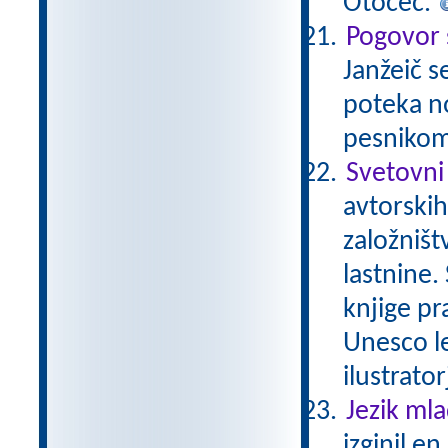
Otočec.
Pogovor 
Janžeič s
poteka no
pesnikom
Svetovni
avtorskih
založništ
lastnine.
knjige pr
Unesco le
ilustrator
Jezik ml
izginil e