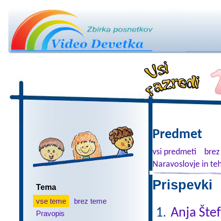
Predmet
vsi predmeti
brez
Naravoslovje in te
Prispevki 
Tema
vse teme
brez teme
Anja Šte
Pravopis