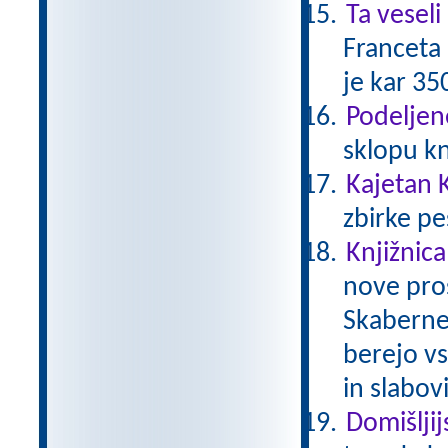
Ta veseli
Franceta 
je kar 35
Podeljen
sklopu kn
Kajetan K
zbirke pe
Knjižnica
nove pros
Skaberne 
berejo vs
in slabov
Domišljij