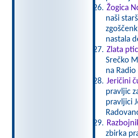
Žogica N
naši starš
zgoščenka
nastala d
Zlata pti
Srečko Me
na Radio 
Jeričini 
pravljic 
pravljici
Radovan
Razbojni
zbirka pr