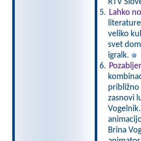
RTV Slove
Lahko no
literatur
veliko ku
svet domiš
igralk.
Pozablje
kombinaci
približno
zasnovi lu
Vogelnik. 
animacijo
Brina Vog