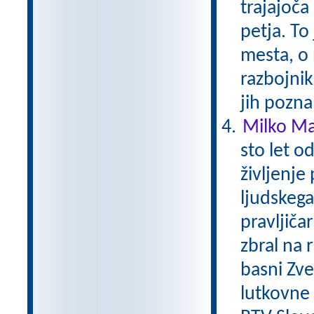
trajajoča
petja. To
mesta, o 
razbojni
jih pozna
Milko Mat
sto let o
življenje
ljudskega 
pravljičar
zbral na 
basni Zver
lutkovne i