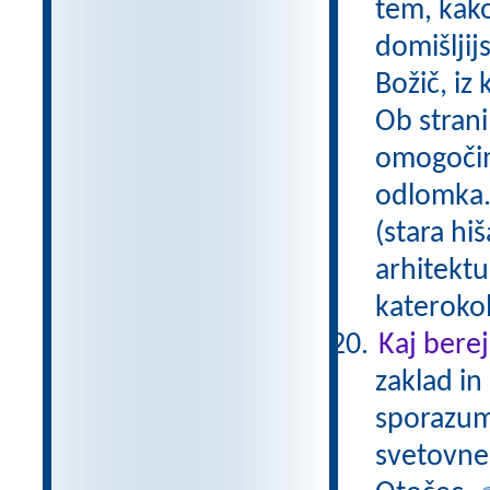
tem, kako
domišljij
Božič, iz
Ob strani
omogočim
odlomka. 
(stara h
arhitektu
katerokol
Kaj bere
zaklad in 
sporazum
svetovnem