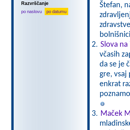
Razvrščanje
Štefan, n
po naslovu
po datumu
zdravljen
zdravstve
bolnišnic
Slova na 
včasih za
da se je 
gre, vsaj 
enkrat ra
poznamo.
Maček M
mladinsk