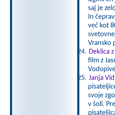
saj je ze
In čeprav
več kot 8
svetovne
Vransko p
Deklica z
film z Ja
Vodopivec
Janja Vi
pisatelji
svoje zgo
v šoli. Pr
pisateljic