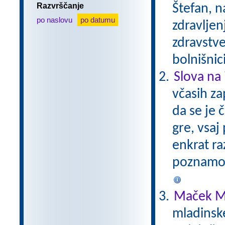
Razvrščanje
Štefan, n
po naslovu
po datumu
zdravljen
zdravstve
bolnišnic
Slova na 
včasih za
da se je 
gre, vsaj 
enkrat ra
poznamo.
Maček M
mladinsk