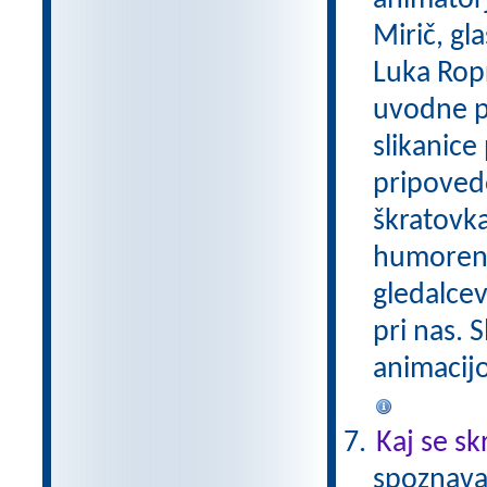
animatorj
Mirič, gl
Luka Ropr
uvodne pe
slikanice
pripovedo
škratovka 
humoren 
gledalcev
pri nas. S
animacijo 
Kaj se sk
spoznava