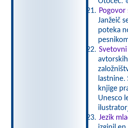
Otočec.
Pogovor 
Janžeič s
poteka no
pesnikom
Svetovni
avtorskih
založništ
lastnine.
knjige pr
Unesco le
ilustrator
Jezik ml
izginil e