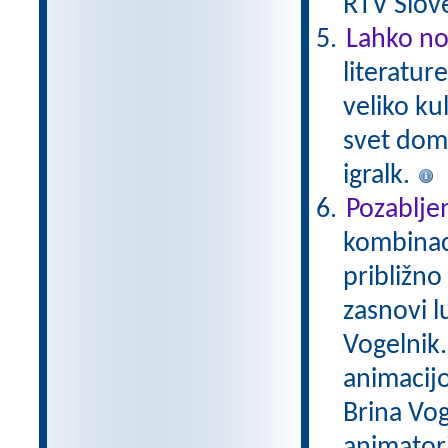
RTV Slove
Lahko no
literatur
veliko ku
svet domiš
igralk.
Pozablje
kombinaci
približno
zasnovi lu
Vogelnik. 
animacijo
Brina Vog