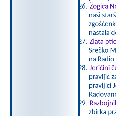
Žogica N
naši starš
zgoščenka
nastala d
Zlata pti
Srečko Me
na Radio 
Jeričini 
pravljic 
pravljici
Radovan
Razbojni
zbirka pr