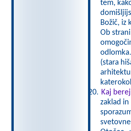
tem, kako
domišljij
Božič, iz
Ob strani
omogočim
odlomka. 
(stara h
arhitektu
katerokol
Kaj bere
zaklad in 
sporazum
svetovnem