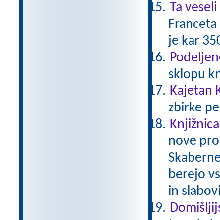
Ta veseli
Franceta 
je kar 35
Podeljen
sklopu kn
Kajetan K
zbirke pe
Knjižnica
nove pros
Skaberne 
berejo vs
in slabov
Domišljij