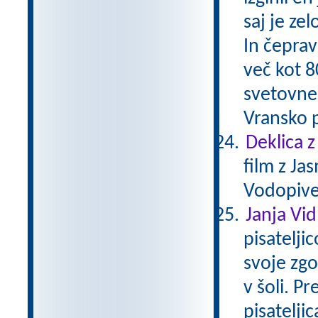
saj je ze
In čeprav
več kot 8
svetovne
Vransko p
Deklica z
film z Ja
Vodopivec
Janja Vi
pisatelji
svoje zgo
v šoli. Pr
pisateljic