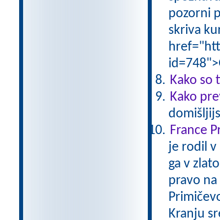
pozorni p
skriva ku
href="ht
id=748">
Kako so t
Kako pre
domišljij
France P
je rodil 
ga v zlat
pravo na 
Primičevo 
Kranju s