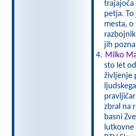
trajajoča
petja. To
mesta, o 
razbojni
jih pozna
Milko Mat
sto let o
življenje
ljudskega 
pravljičar
zbral na 
basni Zver
lutkovne i