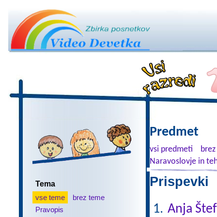
Predmet
vsi predmeti
brez
Naravoslovje in te
Prispevki 
Tema
vse teme
brez teme
Anja Šte
Pravopis