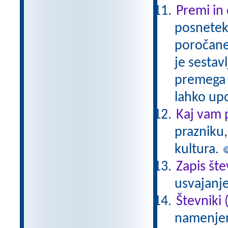
Premi in
posnetek 
poročaneg
je sestav
premega 
lahko up
Kaj vam 
prazniku,
kultura.
Zapis šte
usvajanje
Števniki (
namenjen